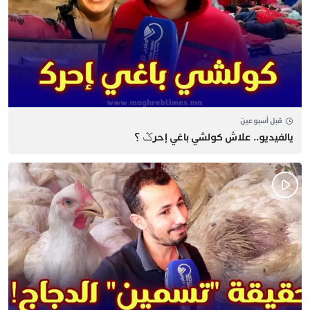
قبل أسبوعين
يالفيديو.. علاش كولشي باغي إحرݣ ؟