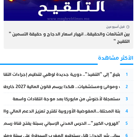
قبل أسبوعين
بين الشائعات والحقيقة.. انهيار اسعار الدجاج و حقيقة التسمين ”
التلقيح “
الأكثر مشاهدة
من “التبليغ” إلى “التنفيذ”.. دورية جديدة لوهبي لتنظيم إجراءات التقا
1
قطارات وموانئ ومستشفيات.. هكذا يرسم قانون المالية 2027 خارطة المغرب المقبل
2
عودة مستعجلة لأخنوش من مايوركا بعد موجة انتقادات واسعة
3
أزمة سبتة المحتلة…المفوضية الأوروبية تقترح تعزيز الدعم المالي والت
4
عملية “الهروب الكبير”… الحرس المدني الإسباني بسبتة يفتح قناة رسمية
5
تقرير إسباني يثير الجدل: هل يستطيع المغرب السيطرة على سبتة ومليلي
6