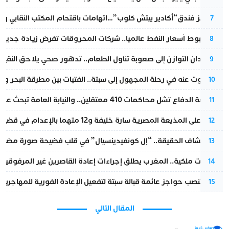
أزمة تهز فندق“أكادير بيتش كلوب”…اتهامات باقتحام المكتب النقابي وم
7
رغم هبوط أسعار النفط عالميا.. شركات المحروقات تفرض زيادة جديدة
8
من فقدان التوازن إلى صعوبة تناول الطعام.. تدهور صحي يلاحق النقيب ز
9
المسكوت عنه في رحلة المجهول إلى سبتة.. الفتيات بين مطرقة البحر وسن
10
مقاطعة الدفاع تشل محاكمات 410 معتقلين.. والنيابة العامة تبحث عن حل قانوني
11
الحكم على المذيعة المصرية سارة خليفة و12 متهما بالإعدام في قضية هزت بلاد الفراعنة
12
بعد انكشاف الحقيقة.. “إل كونفيدينسيال” في قلب فضيحة صورة مضللة
13
بتعليمات ملكية.. المغرب يطلق إجراءات إعادة القاصرين غير المرفوقين 
14
إسبانيا تنصب حواجز عائمة قبالة سبتة لتفعيل الإعادة الفورية للمهاجرين
15
المقال التالي