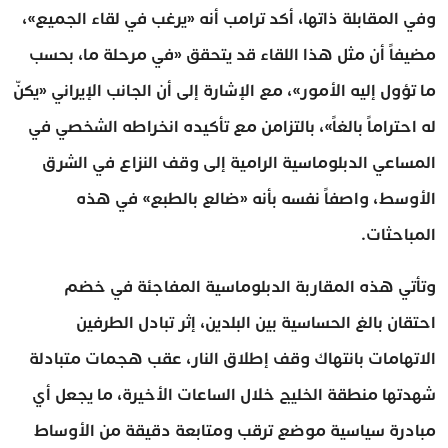
وفي المقابلة ذاتها، أكد ترامب أنه «يرغب في لقاء الجميع»،
مضيفاً أن مثل هذا اللقاء قد يتحقق «في مرحلة ما، بحسب
ما تؤول إليه الأمور»، مع الإشارة إلى أن الجانب الإيراني «يكنّ
له احتراماً بالغاً»، بالتزامن مع تأكيده انخراطه الشخصي في
المساعي الدبلوماسية الرامية إلى وقف النزاع في الشرق
الأوسط، واصفاً نفسه بأنه «ضالع بالطبع» في هذه
المباحثات.
وتأتي هذه المقاربة الدبلوماسية المفاجئة في خضم
احتقان بالغ الحساسية بين البلدين، إثر تبادل الطرفين
الاتهامات بانتهاك وقف إطلاق النار، عقب هجمات متبادلة
شهدتها منطقة الخليج خلال الساعات الأخيرة، ما يجعل أي
مبادرة سياسية موضع ترقب ومتابعة دقيقة من الأوساط