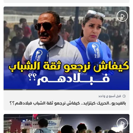
قبل أسبوع واحد
بالفيديو..الحريك كيتزايد.. كيفاش نرجعو ثقة الشباب فبلادهم؟؟