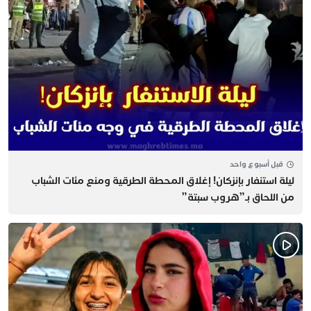
قبل أسبوع واحد
​ليلة استنفار بإنزكان! إغلاق المحطة الطرقية ومنع مئات الشباب
من اللحاق بـ”هروب سبتة”