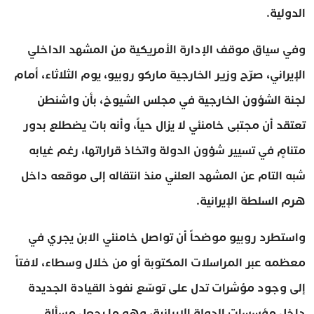
الدولية.
وفي سياق موقف الإدارة الأمريكية من المشهد الداخلي
الإيراني، صرّح وزير الخارجية ماركو روبيو، يوم الثلاثاء، أمام
لجنة الشؤون الخارجية في مجلس الشيوخ، بأن واشنطن
تعتقد أن مجتبى خامنئي لا يزال حياً، وأنه بات يضطلع بدور
متنامٍ في تسيير شؤون الدولة واتخاذ قراراتها، رغم غيابه
شبه التام عن المشهد العلني منذ انتقاله إلى موقعه داخل
هرم السلطة الإيرانية.
واستطرد روبيو موضحاً أن تواصل خامنئي الابن يجري في
معظمه عبر المراسلات المكتوبة أو من خلال وسطاء، لافتاً
إلى وجود مؤشرات تدل على توسّع نفوذ القيادة الجديدة
داخل مؤسسات الدولة الإيرانية، وهو ما يجعل مسألة