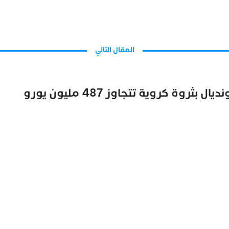
المقال التالي
المغرب يحتل المركز الـ13 بين عمالقة المونديال بثروة كروية تتجاوز 487 مليون يورو