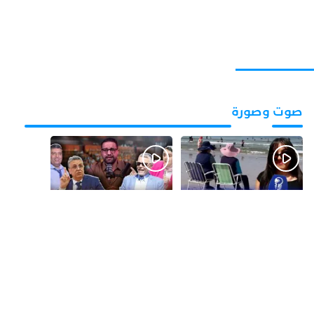
صوت وصورة
قبل يومين
قبل 3 أيام
بالفيديو.. شواطئ أكادير
بالفيديو.. فضائح
.. بين الإقبال الكبير
التزكيات..العائلات
وارتفاع التكاليف
السياسية تحكم المغرب
الازدحام وغلاء الكراء
وقصة “وهبي”