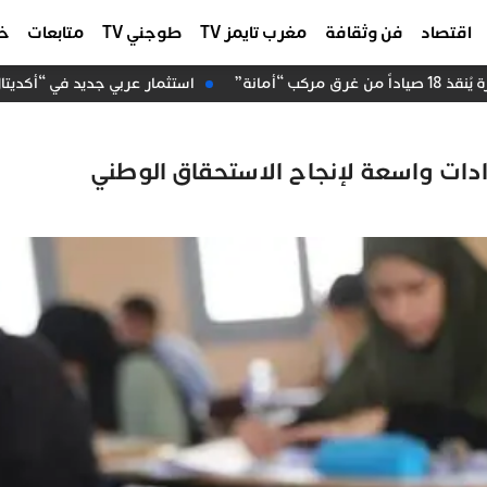
اقتصاد
فن وثقافة
مغرب تايمز TV
طوجني TV
متابعات
خا
“أمانة”
استثمار عربي جديد في “أكديتال”.. “عرب إنفست” ي