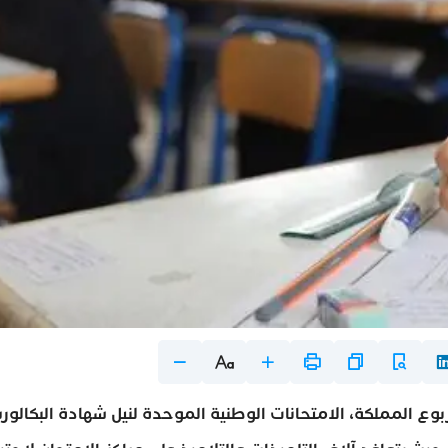
م الخميس 4 يونيو 2026، بمختلف ربوع المملكة، الامتحانات الوطنية الموحدة لنيل شهادة البكالور