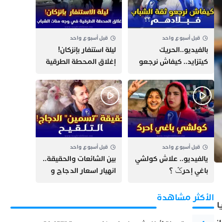
قبل أسبوع واحد
قبل أسبوع واحد
بالفيديو..الحريك
​ليلة استنفار بإنزكان!
كيتزايد.. كيفاش نرجعو
إغلاق المحطة الطرقية
ثقة الشباب فبلادهم؟؟
ومنع مئات الشباب من
اللحاق بـ”هروب سبتة”
قبل أسبوع واحد
قبل أسبوع واحد
يالفيديو.. علاش كولشي
بين الشائعات والحقيقة..
باغي إحرݣ ؟
انهيار اسعار الدجاج و
حقيقة التسمين ”
التلقيح “
الأكثر مشاهدة
يا