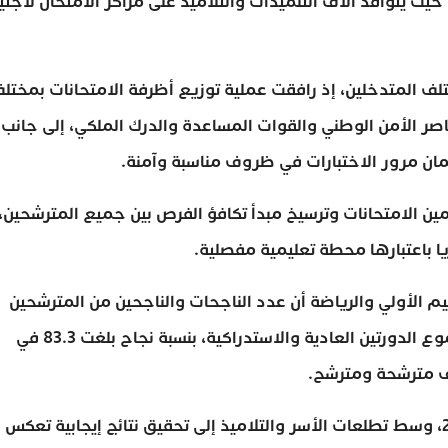
 محكم، حيث يتوافد آلاف التلميذات والتلاميذ على مراكز الامتحان لاجتي
ف المتدخلين، إذ رافقت عملية توزيع أظرفة الامتحانات بمختل
اصر الأمن الوطني والقوات المساعدة والدرك الملكي، إلى جانب
مان مرور الاختبارات في ظروف مناسبة وآمنة.
ين الامتحانات وترسيخ مبدأ تكافؤ الفرص بين جميع المترشحين،
 باعتبارها محطة تعليمية مفصلية.
وطنية والتعليم الأولي والرياضة أن عدد الناجحات والناجحين من المترشحين
الممدرسين بلغ 311 ألفًا و625 مترشحة ومترشحًا بمجموع الدورتين العادية والاستدراكية، بنسبة نجاح بلغت 83.3 في
وتتجه الأنظار خلال الأيام المقبلة إلى نتائج دورة 2026، وسط تطلعات الأسر والتلاميذ إلى تحقيق نتائج إيجابية تعكس