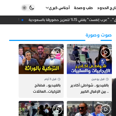
رج الحدود
طب وصحة
أجناس كبرى
قتني 15% لتعزيز حضورها بالسعودية
تزكية دعاء أحي
صوت وصورة
قبل يومين
قبل 3 أيام
بالفيديو.. شواطئ أكادير
بالفيديو.. فضائح
.. بين الإقبال الكبير
التزكيات..العائلات
وارتفاع التكاليف
السياسية تحكم المغرب
الازدحام وغلاء الكراء
وقصة “وهبي”
و”السيمو” تثير الجدل