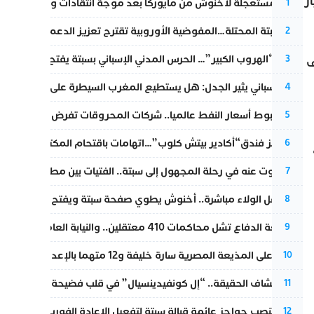
از
عودة مستعجلة لأخنوش من مايوركا بعد موجة انتقادات واسعة
1
أزمة سبتة المحتلة…المفوضية الأوروبية تقترح تعزيز الدعم المالي والت
2
عملية “الهروب الكبير”… الحرس المدني الإسباني بسبتة يفتح قناة رسمية
3
ف
تقرير إسباني يثير الجدل: هل يستطيع المغرب السيطرة على سبتة ومليل
4
رغم هبوط أسعار النفط عالميا.. شركات المحروقات تفرض زيادة جديد
5
أزمة تهز فندق“أكادير بيتش كلوب”…اتهامات باقتحام المكتب النقابي وم
6
المسكوت عنه في رحلة المجهول إلى سبتة.. الفتيات بين مطرقة البحر وس
7
بعد حفل الولاء مباشرة.. أخنوش يطوي صفحة سبتة ويفتح ملف الاستجم
8
مقاطعة الدفاع تشل محاكمات 410 معتقلين.. والنيابة العامة تبحث عن حل قانوني
9
الحكم على المذيعة المصرية سارة خليفة و12 متهما بالإعدام في قضية هزت بلاد الفراعنة
10
بعد انكشاف الحقيقة.. “إل كونفيدينسيال” في قلب فضيحة صورة مضلل
11
إسبانيا تنصب حواجز عائمة قبالة سبتة لتفعيل الإعادة الفورية للمهاجرين
12