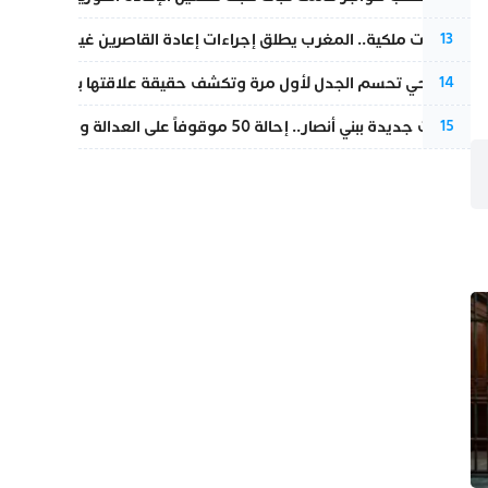
بتعليمات ملكية.. المغرب يطلق إجراءات إعادة القاصرين غير المرفوقين 
13
نورا فتحي تحسم الجدل لأول مرة وتكشف حقيقة علاقتها بياسين بونو
14
تطورات جديدة ببني أنصار.. إحالة 50 موقوفاً على العدالة ومتابعات بتهم ثقيلة
15