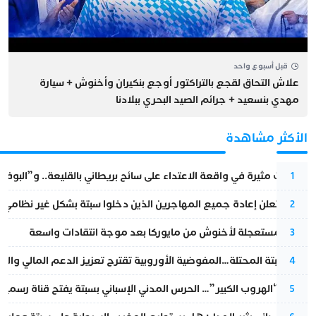
قبل أسبوع واحد
علاش التحاق لقجع بالتراكتور أوجع بنكيران وأخنوش + سيارة
مهدي بنسعيد + جرائم الصيد البحري ببلادنا
الأكثر مشاهدة
تطورات مثيرة في واقعة الاعتداء على سائح بريطاني بالقليعة.. و”البوف
1
إسبانيا تعلن إعادة جميع المهاجرين الذين دخلوا سبتة بشكل غير نظامي
2
عودة مستعجلة لأخنوش من مايوركا بعد موجة انتقادات واسعة
3
أزمة سبتة المحتلة…المفوضية الأوروبية تقترح تعزيز الدعم المالي والت
4
عملية “الهروب الكبير”… الحرس المدني الإسباني بسبتة يفتح قناة رسمية
5