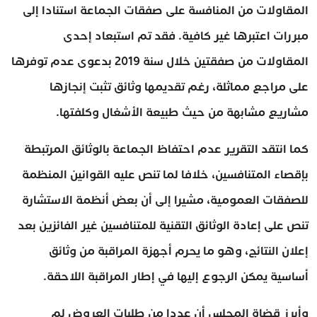
المقاولات من المنافسة على صفقات الجماعة استنادا إلى
مبررات اعتبرها غير كافية. فقد تم استبعاد إحدى
المقاولات من صفقتين خلال سنة 2019 بدعوى عدم توفرها
على مراجع مماثلة، رغم تقديمها وثائق تثبت إنجازها
مشاريع مشابهة من حيث طبيعة الأشغال وكلفتها.
كما انتقد التقرير عدم احتفاظ الجماعة بالوثائق المرتبطة
بإقصاء المتنافسين، خلافا لما تنص عليه القوانين المنظمة
للصفقات العمومية، مشيرا إلى أن بعض أنظمة الاستشارة
تنص على إعادة الوثائق التقنية للمتنافسين غير الفائزين بعد
إعلان النتائج، وهو ما يحرم أجهزة المراقبة من وثائق
أساسية يمكن الرجوع إليها في إطار المراقبة اللاحقة.
وأبرز قضاة المجلس أن عددا من طلبات العروض لم