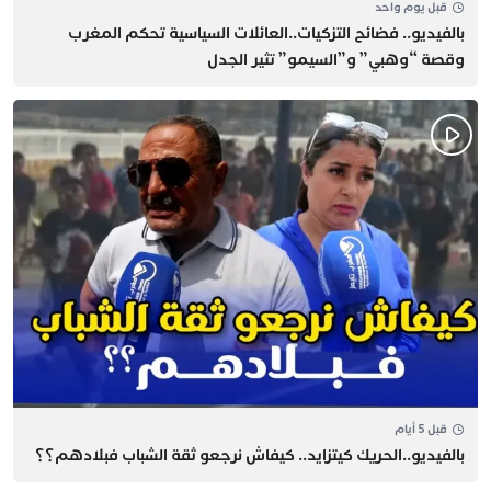
قبل يوم واحد
بالفيديو.. فضائح التزكيات..العائلات السياسية تحكم المغرب
وقصة “وهبي” و”السيمو” تثير الجدل
قبل 5 أيام
بالفيديو..الحريك كيتزايد.. كيفاش نرجعو ثقة الشباب فبلادهم؟؟