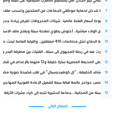
تقرير إسباني يثير الجدل: هل يستطيع المغرب السيطرة على سبتة ومليلي
6
الداخلية تتدخل لحماية موظفي الجماعات من المنتخبين وتسحب ملف الت
7
رغم هبوط أسعار النفط عالميا.. شركات المحروقات تفرض زيادة جديدة
8
بعد حفل الولاء مباشرة.. أخنوش يطوي صفحة سبتة ويفتح ملف الاستجم
9
مقاطعة الدفاع تشل محاكمات 410 معتقلين.. والنيابة العامة تبحث عن حل قانوني
10
المسكوت عنه في رحلة المجهول إلى سبتة.. الفتيات بين مطرقة البحر وسن
11
الحكم على المذيعة المصرية سارة خليفة و12 متهما بالإعدام في قضية هزت بلاد الفراعنة
12
بعد انكشاف الحقيقة.. “إل كونفيدينسيال” في قلب فضيحة صورة مضللة
13
إسبانيا تنصب حواجز عائمة قبالة سبتة لتفعيل الإعادة الفورية للمهاجرين
14
بعد 13 سنة من المجانية.. جماعة الدشيرة تتجه إلى كراء عشرات الأزقة و”الشوارع”.. هل أصبح المواطن الحل الأسهل لسد عجز المداخيل؟
15
المقال التالي