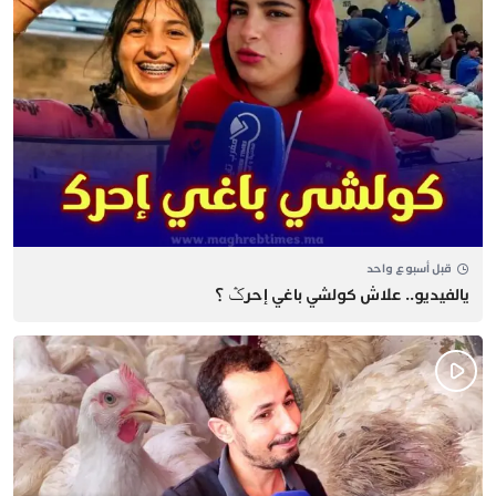
قبل أسبوع واحد
يالفيديو.. علاش كولشي باغي إحرݣ ؟