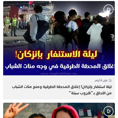
قبل 6 أيام
​ليلة استنفار بإنزكان! إغلاق المحطة الطرقية ومنع مئات الشباب
من اللحاق بـ”هروب سبتة”