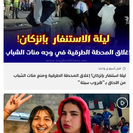
قبل أسبوع واحد
​ليلة استنفار بإنزكان! إغلاق المحطة الطرقية ومنع مئات الشباب
من اللحاق بـ”هروب سبتة”