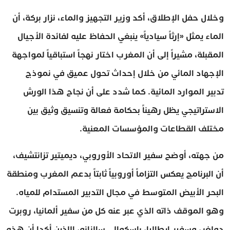
وخلال حفل الإطلاق، أكد وزير التجهيز والماء، نزار بركة، أن
الماء يمثل «إرثاً سيادياً» ينبغي الحفاظ عليه لفائدة الأجيال
المقبلة، مشيراً إلى أن المغرب اختار نهجاً استباقياً لمواجهة
الإجهاد المائي من خلال إحداث تحول عميق في نموذج
تدبير الموارد المائية. كما شدد على أن نجاح هذا الورش
الاستراتيجي يظل رهيناً بحكامة فعالة وتنسيق وثيق بين
مختلف القطاعات والمؤسسات المعنية.
من جهته، أوضح سفير الاتحاد الأوروبي، ديميتير تزانتشيف،
أن البرنامج يعكس التزاماً أوروبياً ثابتاً بدعم المغرب ومنطقة
البحر الأبيض المتوسط في مجال التدبير المستدام للمياه.
وهو الموقف ذاته الذي عبر عنه كل من سفير ألمانيا، روبرت
دولغر، وسفير إيطاليا، باسكوالي سالزانو، اللذين أكدا أن هذه