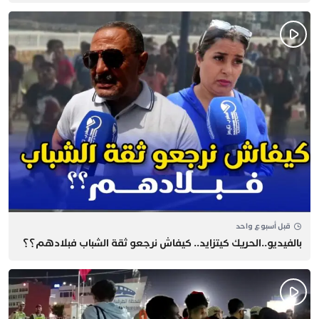
قبل أسبوع واحد
بالفيديو..الحريك كيتزايد.. كيفاش نرجعو ثقة الشباب فبلادهم؟؟