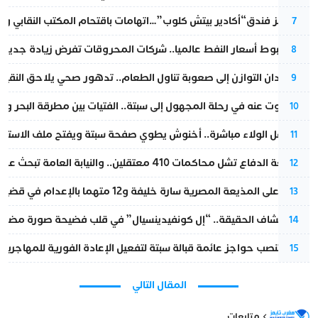
أزمة تهز فندق“أكادير بيتش كلوب”…اتهامات باقتحام المكتب النقابي وم
7
رغم هبوط أسعار النفط عالميا.. شركات المحروقات تفرض زيادة جديدة
8
من فقدان التوازن إلى صعوبة تناول الطعام.. تدهور صحي يلاحق النقيب ز
9
المسكوت عنه في رحلة المجهول إلى سبتة.. الفتيات بين مطرقة البحر وسن
10
بعد حفل الولاء مباشرة.. أخنوش يطوي صفحة سبتة ويفتح ملف الاستجم
11
مقاطعة الدفاع تشل محاكمات 410 معتقلين.. والنيابة العامة تبحث عن حل قانوني
12
الحكم على المذيعة المصرية سارة خليفة و12 متهما بالإعدام في قضية هزت بلاد الفراعنة
13
بعد انكشاف الحقيقة.. “إل كونفيدينسيال” في قلب فضيحة صورة مضللة
14
إسبانيا تنصب حواجز عائمة قبالة سبتة لتفعيل الإعادة الفورية للمهاجرين
15
المقال التالي
متابعات