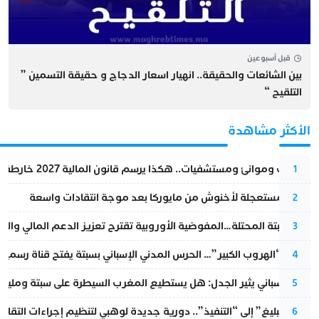
قبل أسبوعين
بين الشائعات والحقيقة.. انهيار اسعار الدجاج و حقيقة التسمين ”
التلقيح “
الأكثر مشاهدة
قطارات وموانئ ومستشفيات.. هكذا يرسم قانون المالية 2027 خارطة المغرب المقبل
1
عودة مستعجلة لأخنوش من مايوركا بعد موجة انتقادات واسعة
2
أزمة سبتة المحتلة…المفوضية الأوروبية تقترح تعزيز الدعم المالي والت
3
عملية “الهروب الكبير”… الحرس المدني الإسباني بسبتة يفتح قناة رسمية
4
تقرير إسباني يثير الجدل: هل يستطيع المغرب السيطرة على سبتة ومليلي
5
من “التبليغ” إلى “التنفيذ”.. دورية جديدة لوهبي لتنظيم إجراءات التقا
6