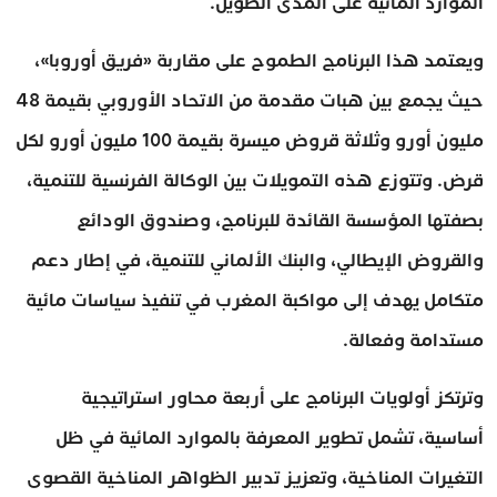
الموارد المائية على المدى الطويل.
ويعتمد هذا البرنامج الطموح على مقاربة «فريق أوروبا»،
حيث يجمع بين هبات مقدمة من الاتحاد الأوروبي بقيمة 48
مليون أورو وثلاثة قروض ميسرة بقيمة 100 مليون أورو لكل
قرض. وتتوزع هذه التمويلات بين الوكالة الفرنسية للتنمية،
بصفتها المؤسسة القائدة للبرنامج، وصندوق الودائع
والقروض الإيطالي، والبنك الألماني للتنمية، في إطار دعم
متكامل يهدف إلى مواكبة المغرب في تنفيذ سياسات مائية
مستدامة وفعالة.
وترتكز أولويات البرنامج على أربعة محاور استراتيجية
أساسية، تشمل تطوير المعرفة بالموارد المائية في ظل
التغيرات المناخية، وتعزيز تدبير الظواهر المناخية القصوى