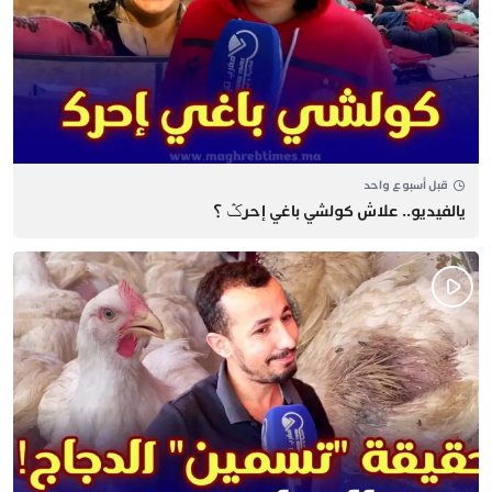
قبل أسبوع واحد
يالفيديو.. علاش كولشي باغي إحرݣ ؟