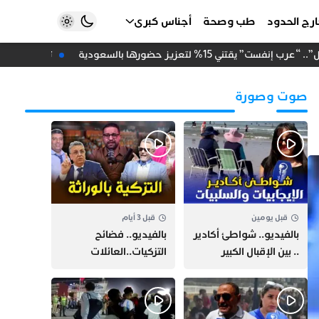
رج الحدود
طب وصحة
أجناس كبرى
قتني 15% لتعزيز حضورها بالسعودية
تزكية دعاء أحي
صوت وصورة
قبل يومين
قبل 3 أيام
بالفيديو.. شواطئ أكادير
بالفيديو.. فضائح
.. بين الإقبال الكبير
التزكيات..العائلات
وارتفاع التكاليف
السياسية تحكم المغرب
الازدحام وغلاء الكراء
وقصة “وهبي”
و”السيمو” تثير الجدل