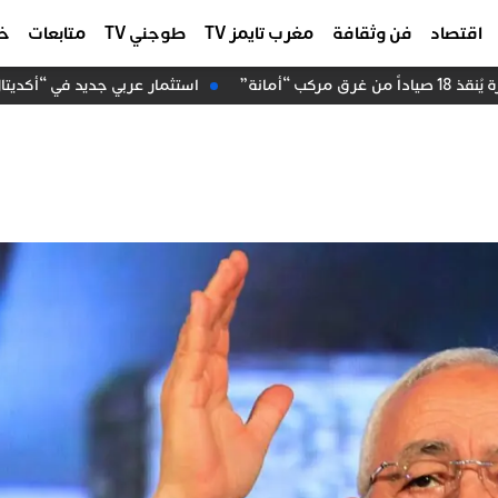
اقتصاد
فن وثقافة
مغرب تايمز TV
طوجني TV
متابعات
خا
“أمانة”
استثمار عربي جديد في “أكديتال”.. “عرب إنفست” ي