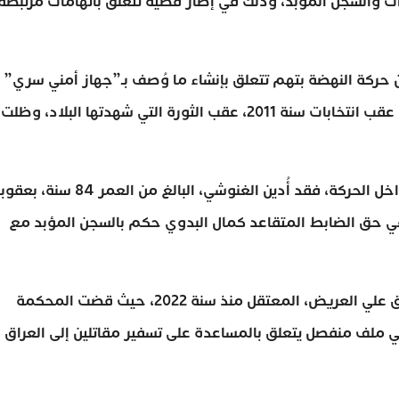
ت والسجن المؤبد، وذلك في إطار قضية تتعلق باتهامات مرتبطة
ركة النهضة بتهم تتعلق بإنشاء ما وُصف بـ”جهاز أمني سري”
لخدمة الحركة السياسية التي تصدرت المشهد التونسي عقب انتخابات سنة 2011، عقب الثورة التي شهدتها البلاد، وظلت
وبحسب ما أوردته وسائل إعلام تونسية ومصادر من داخل الحركة، فقد أُدين الغنوشي، البالغ من العمر 84 س
في حق الضابط المتقاعد كمال البدوي حكم بالسجن المؤبد مع
وشملت الأحكام كذلك رئيس الحكومة التونسي الأسبق علي العريض، المعتقل منذ سنة 2022، حيث قضت المحكمة
اتهامات في ملف منفصل يتعلق بالمساعدة على تسفير مقاتلين إلى العراق