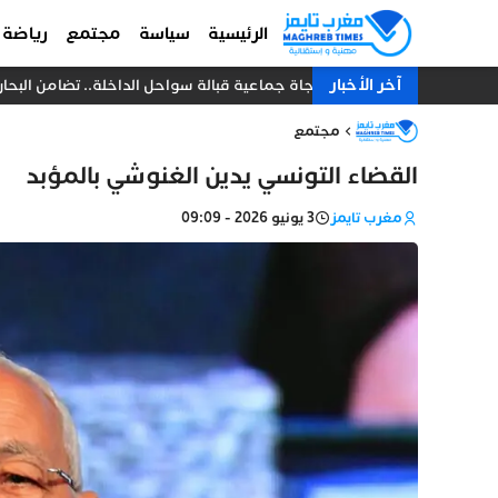
الرئيسية
سياسة
مجتمع
رياضة
آخر الأخبار
نجاة جماعية قبالة سواحل الداخلة.. تضامن البحارة يُنقذ 18 صياداً من غرق مركب 
مجتمع
القضاء التونسي يدين الغنوشي بالمؤبد
مغرب تايمز
3 يونيو 2026 - 09:09