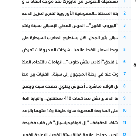
عودة مستعجلة لأخنوش من مايوركا بعد موجة انتقادات واسعة
1
أزمة سبتة المحتلة…المفوضية الأوروبية تقترح تعزيز الدعم المالي والت
2
عملية “الهروب الكبير”… الحرس المدني الإسباني بسبتة يفتح قناة رسمية
3
تقرير إسباني يثير الجدل: هل يستطيع المغرب السيطرة على سبتة ومليل
4
رغم هبوط أسعار النفط عالميا.. شركات المحروقات تفرض زيادة جديد
5
أزمة تهز فندق“أكادير بيتش كلوب”…اتهامات باقتحام المكتب النقابي وم
6
نة، بعقوبة
المسكوت عنه في رحلة المجهول إلى سبتة.. الفتيات بين مطرقة البحر وس
7
بعد حفل الولاء مباشرة.. أخنوش يطوي صفحة سبتة ويفتح ملف الاستجم
8
مقاطعة الدفاع تشل محاكمات 410 معتقلين.. والنيابة العامة تبحث عن حل قانوني
9
الحكم على المذيعة المصرية سارة خليفة و12 متهما بالإعدام في قضية هزت بلاد الفراعنة
10
بعد انكشاف الحقيقة.. “إل كونفيدينسيال” في قلب فضيحة صورة مضلل
11
إسبانيا تنصب حواجز عائمة قبالة سبتة لتفعيل الإعادة الفورية للمهاجرين
12