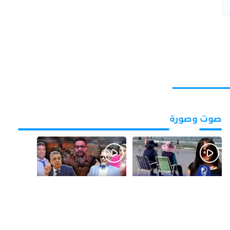
صوت وصورة
قبل يومين
قبل 3 أيام
بالفيديو.. شواطئ أكادير
بالفيديو.. فضائح