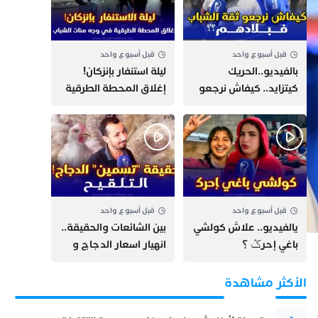
قبل أسبوع واحد
قبل أسبوع واحد
بالفيديو..الحريك
​ليلة استنفار بإنزكان!
كيتزايد.. كيفاش نرجعو
إغلاق المحطة الطرقية
ثقة الشباب فبلادهم؟؟
ومنع مئات الشباب من
اللحاق بـ”هروب سبتة”
قبل أسبوع واحد
قبل أسبوع واحد
يالفيديو.. علاش كولشي
بين الشائعات والحقيقة..
باغي إحرݣ ؟
انهيار اسعار الدجاج و
حقيقة التسمين ”
التلقيح “
الأكثر مشاهدة