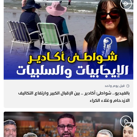
قبل يوم واحد
بالفيديو.. شواطئ أكادير .. بين الإقبال الكبير وارتفاع التكاليف
الازدحام وغلاء الكراء