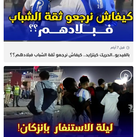
قبل 7 أيام
بالفيديو..الحريك كيتزايد.. كيفاش نرجعو ثقة الشباب فبلادهم؟؟