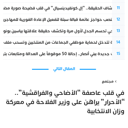
بعد انكشاف الحقيقة.. “إل كونفيدينسيال” في قلب فضيحة صورة مضللة
11
إسبانيا تنصب حواجز عائمة قبالة سبتة لتفعيل الإعادة الفورية للمهاجرين
12
نورا فتحي تحسم الجدل لأول مرة وتكشف حقيقة علاقتها بياسين بونو
13
الداخلية تتدخل لحماية موظفي الجماعات من المنتخبين وتسحب ملف الت
14
تطورات جديدة ببني أنصار.. إحالة 50 موقوفاً على العدالة ومتابعات بتهم ثقيلة
15
المقال التالي
مجتمع
في قلب عاصفة “الأضاحي والفراقشية”..
“الأحرار” يراهن على وزير الفلاحة في معركة
وزان الانتخابية
مغرب تايمز
3 يونيو 2026 - 11:03