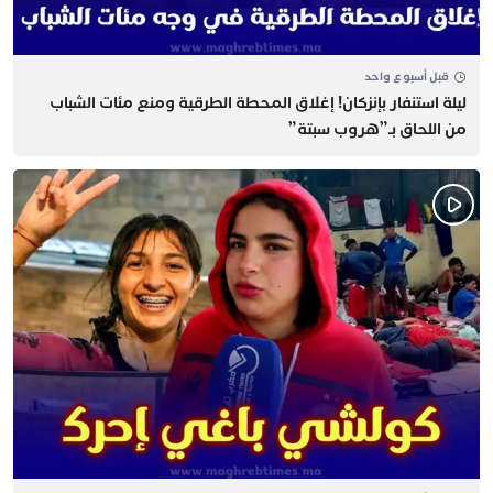
قبل أسبوع واحد
​ليلة استنفار بإنزكان! إغلاق المحطة الطرقية ومنع مئات الشباب
من اللحاق بـ”هروب سبتة”