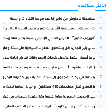
الأكثر مشاهدة
عودة مستعجلة لأخنوش من مايوركا بعد موجة انتقادات واسعة
1
أزمة سبتة المحتلة…المفوضية الأوروبية تقترح تعزيز الدعم المالي والت
2
عملية “الهروب الكبير”… الحرس المدني الإسباني بسبتة يفتح قناة رسمية
3
تقرير إسباني يثير الجدل: هل يستطيع المغرب السيطرة على سبتة ومليلي
4
رغم هبوط أسعار النفط عالميا.. شركات المحروقات تفرض زيادة جديدة
5
بعد حفل الولاء مباشرة.. أخنوش يطوي صفحة سبتة ويفتح ملف الاستجم
6
المسكوت عنه في رحلة المجهول إلى سبتة.. الفتيات بين مطرقة البحر وسن
7
مقاطعة الدفاع تشل محاكمات 410 معتقلين.. والنيابة العامة تبحث عن حل قانوني
8
الحكم على المذيعة المصرية سارة خليفة و12 متهما بالإعدام في قضية هزت بلاد الفراعنة
9
أزمة تهز فندق“أكادير بيتش كلوب”…اتهامات باقتحام المكتب النقابي وم
10