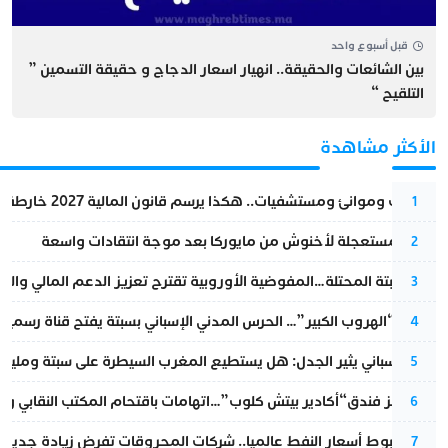
قبل أسبوع واحد
بين الشائعات والحقيقة.. انهيار اسعار الدجاج و حقيقة التسمين ”
التلقيح “
الأكثر مشاهدة
قطارات وموانئ ومستشفيات.. هكذا يرسم قانون المالية 2027 خارطة المغرب المقبل
1
عودة مستعجلة لأخنوش من مايوركا بعد موجة انتقادات واسعة
2
أزمة سبتة المحتلة…المفوضية الأوروبية تقترح تعزيز الدعم المالي والت
3
عملية “الهروب الكبير”… الحرس المدني الإسباني بسبتة يفتح قناة رسمية
4
تقرير إسباني يثير الجدل: هل يستطيع المغرب السيطرة على سبتة ومليلي
5
أزمة تهز فندق“أكادير بيتش كلوب”…اتهامات باقتحام المكتب النقابي وم
6
رغم هبوط أسعار النفط عالميا.. شركات المحروقات تفرض زيادة جديدة
7