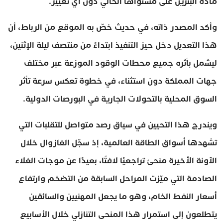
مادة البنزين على مستواها الحالي دون أي تغيير.
وأكد المصدر ذاته، في حديث خصّ به الموقع من الرباط، أن
هذا التعديل دخل حيز التنفيذ ابتداءً من منتصف ليلة الإثنين،
ليشمل بأثره جميع محطات الوقود الموزعة عبر مختلف
جهات المملكة دون استثناء، في خطوة تعكس سرعة تأثر
السوق المحلية بالتحولات الجارية في البورصات الدولية.
ويندرج هذا التحيين في سياق رصد متواصل للتقلبات التي
تشهدها أسواق الطاقة العالمية، إذ سجّل الغازوال خلال
الآونة الأخيرة منحىً تراجعيًا لافتًا، بعيدًا عن موجات الغلاء
الصادمة التي ميّزت المراحل السابقة من التضخم وارتفاع
أسعار النفط الخام، وهو ما يجعل المهنيين والسائقين
يتطلعون إلى استمرار هذا المنحى التنازلي خلال الأسابيع