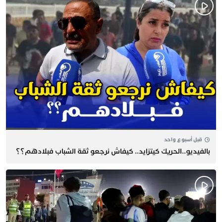
قبل أسبوع واحد
بالفيديو..الحريك كيتزايد.. كيفاش نرجعو ثقة الشباب فبلادهم؟؟