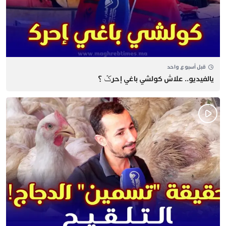
قبل أسبوع واحد
يالفيديو.. علاش كولشي باغي إحرݣ ؟