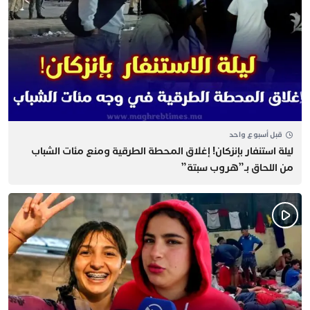
قبل أسبوع واحد
​ليلة استنفار بإنزكان! إغلاق المحطة الطرقية ومنع مئات الشباب
من اللحاق بـ”هروب سبتة”