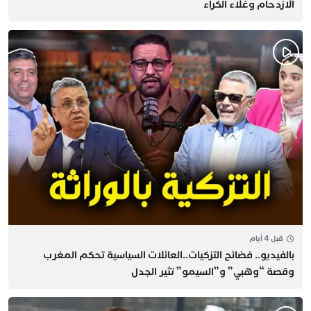
الازدحام وغلاء الكراء
قبل 4 أيام
بالفيديو.. فضائح التزكيات..العائلات السياسية تحكم المغرب
وقصة “وهبي” و”السيمو” تثير الجدل