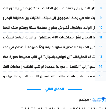
من فقدان التوازن إلى صعوبة تناول الطعام.. تدهور صحي يلاحق النقيب ز
8
المسكوت عنه في رحلة المجهول إلى سبتة.. الفتيات بين مطرقة البحر وسن
9
بعد حفل الولاء مباشرة.. أخنوش يطوي صفحة سبتة ويفتح ملف الاستجم
10
مقاطعة الدفاع تشل محاكمات 410 معتقلين.. والنيابة العامة تبحث عن حل قانوني
11
الحكم على المذيعة المصرية سارة خليفة و12 متهما بالإعدام في قضية هزت بلاد الفراعنة
12
بعد انكشاف الحقيقة.. “إل كونفيدينسيال” في قلب فضيحة صورة مضللة
13
من “التبليغ” إلى “التنفيذ”.. دورية جديدة لوهبي لتنظيم إجراءات التقا
14
إسبانيا تنصب حواجز عائمة قبالة سبتة لتفعيل الإعادة الفورية للمهاجرين
15
المقال التالي
مجتمع