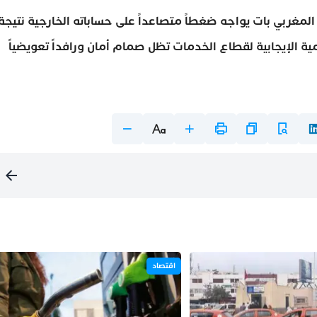
مغربي بات يواجه ضغطاً متصاعداً على حساباته الخارجية نتيجة
امية الإيجابية لقطاع الخدمات تظل صمام أمان ورافداً تعويضياً
اقتصاد