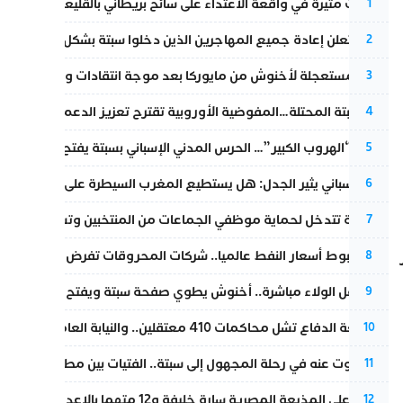
تطورات مثيرة في واقعة الاعتداء على سائح بريطاني بالقليعة.. و”البوف
1
إسبانيا تعلن إعادة جميع المهاجرين الذين دخلوا سبتة بشكل غير نظامي
2
عودة مستعجلة لأخنوش من مايوركا بعد موجة انتقادات واسعة
3
أزمة سبتة المحتلة…المفوضية الأوروبية تقترح تعزيز الدعم المالي والت
4
عملية “الهروب الكبير”… الحرس المدني الإسباني بسبتة يفتح قناة رسمية
5
تقرير إسباني يثير الجدل: هل يستطيع المغرب السيطرة على سبتة ومليل
6
الداخلية تتدخل لحماية موظفي الجماعات من المنتخبين وتسحب ملف الت
7
رغم هبوط أسعار النفط عالميا.. شركات المحروقات تفرض زيادة جديد
اهز
8
بعد حفل الولاء مباشرة.. أخنوش يطوي صفحة سبتة ويفتح ملف الاستجم
9
مقاطعة الدفاع تشل محاكمات 410 معتقلين.. والنيابة العامة تبحث عن حل قانوني
10
المسكوت عنه في رحلة المجهول إلى سبتة.. الفتيات بين مطرقة البحر وس
11
الحكم على المذيعة المصرية سارة خليفة و12 متهما بالإعدام في قضية هزت بلاد الفراعنة
12