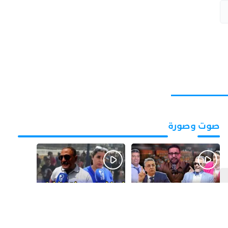
صوت وصورة
قبل يوم واحد
قبل 5 أيام
بالفيديو.. فضائح
بالفيديو..الحريك