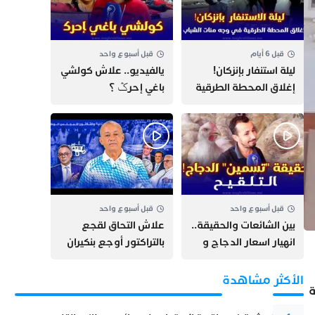
قبل 6 أيام
قبل أسبوع واحد
​ليلة استنفار بإنزكان!
يالفيديو.. علاش كولشي
إغلاق المحطة الطرقية
باغي إحرݣ ؟
ومنع مئات الشباب من
اللحاق بـ”هروب سبتة”
قبل أسبوع واحد
قبل أسبوع واحد
بين الشائعات والحقيقة..
علاش التحاق لقجع
انهيار اسعار الدجاج و
بالتراكتور أوجع بنكيران
حقيقة التسمين ”
وأخنوش + سيارة مهدي
التلقيح “
بنسعيد + جرائم الصيد
الأكثر مشاهدة
 نهاية
البحري ببلادنا