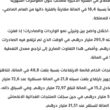
لإفصاح في النشرة الأخيرة للمكتب حول المؤشرات الشهرية
للمبادلات الخارجية، الصادرة يوم الاثنين، مسجلاً ارتفاعاً بنسبة 18,4 في المائة مقارنةً بالفترة ذاتها من العام الماضي،
 للمملكة.
ختلال واضح بين وتيرتَي نمو الواردات والصادرات؛ إذ قفزت
الفاتورة الاستيرادية بنسبة 12,7 في المائة لتبلغ ما قيمته 295,9 مليار درهم، في الوقت الذي لم ترتفع فيه الصادرات
8, في المائة لتستقر عند 168,856 مليار درهم. وأفضى هذا التفاوت الصارخ إلى تراجع معدل التغطية
وعلى صعيد تفاصيل الفاتورة الاستيرادية، تصدّرت المنتجات الخام قائمة الارتفاعات بنسبة بلغت 48,8 في المائة، لتن
قيمتها 19,23 مليار درهم، تلتها المنتجات الجاهزة للتجهيز بارتفاع بلغت نسبته 21,8 في المائة مستقرة عند 72,6 مليار
درهم، ثم المنتجات الجاهزة للاستهلاك بزيادة نمو تعادل 15,2 في المائة لتبلغ 72,97 مليار درهم. وفي السياق ذاته،
ارتفعت أنصاف المنتجات بنسبة 2,7 في المائة إلى 56,92 مليار درهم، في حين سجّلت المنتجات الغذائية الانكماش