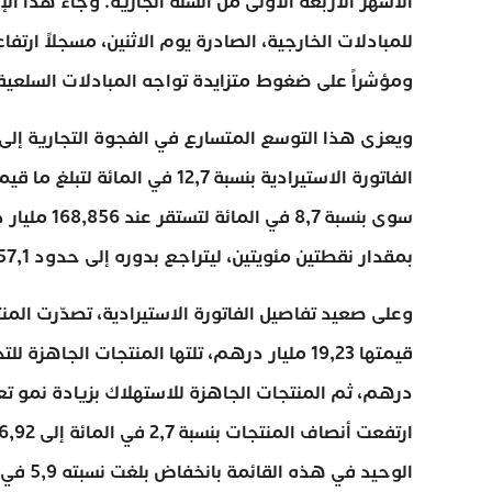
الأشهر الأربعة الأولى من السنة الجارية. وجاء هذا ا
ومؤشراً على ضغوط متزايدة تواجه المبادلات السلعية
ويعزى هذا التوسع المتسارع في الفجوة التجارية إلى ا
سوى بنسبة 7
بمقدار نقطتين مئويتين، ليتراجع بدوره إلى حدود 57,1 في المائة.
الوحيد في هذه القائمة بانخفاض بلغت نسبته 5,9 في المائة لتستقر عند 31,51 مليار درهم.