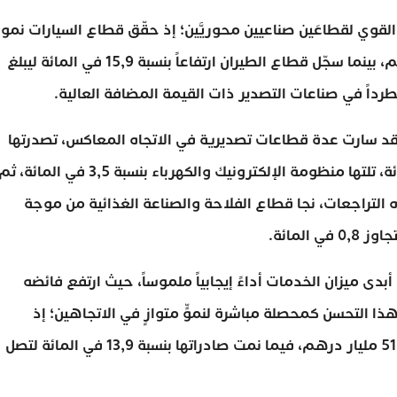
القوي لقطاعَين صناعيين محوريَّين؛ إذ حقّق قطاع السيارات نمواً
لافتاً بنسبة 18,6 في المائة ليصل إلى 58,28 مليار درهم، بينما سجّل قطاع الطيران ارتفاعاً بنسبة 15,9 في المائة ليبلغ
قد سارت عدة قطاعات تصديرية في الاتجاه المعاكس، تصدرتها
صادرات النسيج والجلد التي تراجعت بنسبة 6,7 في المائة، تلتها منظومة الإلكترونيك والكهرباء بنسبة 3,5 في المائة، 
في المائة. وأمام هذه التراجعات، نجا قطاع الفلاحة والصناعة الغذائية من موجة
المائة.
بدى ميزان الخدمات أداءً إيجابياً ملموساً، حيث ارتفع فائضه
54,91 مليار درهم. وجاء هذا التحسن كمحصلة مباشرة لنموٍّ متوازٍ في الاتجاهين؛ إذ
ارتفعت واردات الخدمات بنسبة 11,4 في المائة إلى 51,18 مليار درهم، فيما نمت صادراتها بنسبة 13,9 في المائة لتصل