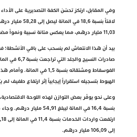
وفي المقابل، ارتكز تحسّن الكفة التصديرية على الأداء 
11,03 مليار درهم، مما يعكس متانة نسبية ونمواً مضطرداً في صناعات التصدير ذات القيمة المضافة العالية.
بيد أن هذا الانتعاش لم ينسحب على باقي الأنشطة؛ ف
الفوسفاط ومشتقاته بنسبة 1,5 
الهبوط بتسجيله استقراراً إيجابياً إثر ارتفاع طفيف لم يتجاوز 0,8 في 
وعلى نحو يوفّر بعض التوازن لهذه اللوحة الاقتصادية، أ
بنسبة 16,4 في المائة ليبلغ 
إلى 106,09 مليار درهم.