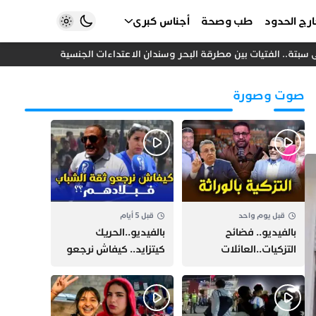
رج الحدود
طب وصحة
أجناس كبرى
تة.. الفتيات بين مطرقة البحر وسندان الاعتداءات الجنسية
المغرب واس
صوت وصورة
قبل يوم واحد
قبل 5 أيام
بالفيديو.. فضائح
بالفيديو..الحريك
التزكيات..العائلات
كيتزايد.. كيفاش نرجعو
السياسية تحكم المغرب
ثقة الشباب فبلادهم؟؟
وقصة “وهبي”
و”السيمو” تثير الجدل