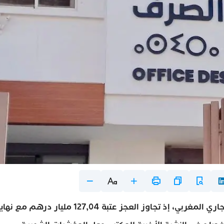
كشف مكتب الصرف عن تدهور ملحوظ في الميزان التجاري المغربي، إذ تجاوز العجز عتبة 127,04 مليار درهم مع