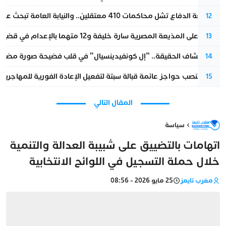
مقاطعة الدفاع تشل محاكمات 410 معتقلين.. والنيابة العامة تبحث عن حل قانوني
12
الحكم على المذيعة المصرية سارة خليفة و12 متهما بالإعدام في قضية هزت بلاد الفراعنة
13
بعد انكشاف الحقيقة.. “إل كونفيدينسيال” في قلب فضيحة صورة مضللة
14
إسبانيا تنصب حواجز عائمة قبالة سبتة لتفعيل الإعادة الفورية للمهاجرين
15
المقال التالي
سياسة
اتهامات بالتضييق على شبيبة العدالة والتنمية
خلال حملة التسجيل في اللوائح الانتخابية
مغرب تايمز
25 مايو 2026 - 08:56