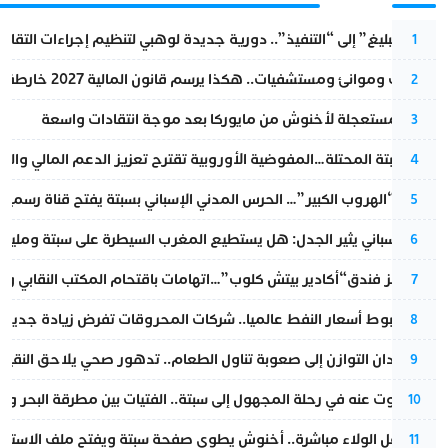
من “التبليغ” إلى “التنفيذ”.. دورية جديدة لوهبي لتنظيم إجراءات التقا
1
قطارات وموانئ ومستشفيات.. هكذا يرسم قانون المالية 2027 خارطة المغرب المقبل
2
عودة مستعجلة لأخنوش من مايوركا بعد موجة انتقادات واسعة
3
أزمة سبتة المحتلة…المفوضية الأوروبية تقترح تعزيز الدعم المالي والت
4
عملية “الهروب الكبير”… الحرس المدني الإسباني بسبتة يفتح قناة رسمية
5
تقرير إسباني يثير الجدل: هل يستطيع المغرب السيطرة على سبتة ومليلي
6
أزمة تهز فندق“أكادير بيتش كلوب”…اتهامات باقتحام المكتب النقابي وم
7
رغم هبوط أسعار النفط عالميا.. شركات المحروقات تفرض زيادة جديدة
8
من فقدان التوازن إلى صعوبة تناول الطعام.. تدهور صحي يلاحق النقيب ز
9
المسكوت عنه في رحلة المجهول إلى سبتة.. الفتيات بين مطرقة البحر وسن
10
بعد حفل الولاء مباشرة.. أخنوش يطوي صفحة سبتة ويفتح ملف الاستجم
11