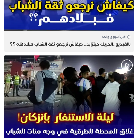
قبل أسبوع واحد
بالفيديو..الحريك كيتزايد.. كيفاش نرجعو ثقة الشباب فبلادهم؟؟