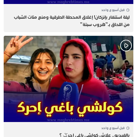
قبل أسبوع واحد
​ليلة استنفار بإنزكان! إغلاق المحطة الطرقية ومنع مئات الشباب
من اللحاق بـ”هروب سبتة”
قبل أسبوع واحد
يالفيديو.. علاش كولشي باغي إحرݣ ؟