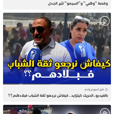
وقصة “وهبي” و”السيمو” تثير الجدل
قبل أسبوع واحد
بالفيديو..الحريك كيتزايد.. كيفاش نرجعو ثقة الشباب فبلادهم؟؟