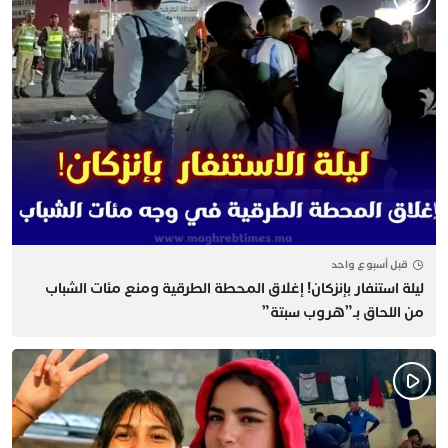
قبل أسبوع واحد
​ليلة استنفار بإنزكان! إغلاق المحطة الطرقية ومنع مئات الشباب
من اللحاق بـ”هروب سبتة”