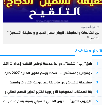
قبل أسبوعين
بين الشائعات والحقيقة.. انهيار اسعار الدجاج و حقيقة التسمين ”
التلقيح “
الأكثر مشاهدة
من “التبليغ” إلى “التنفيذ”.. دورية جديدة لوهبي لتنظيم إجراءات التقا
1
قطارات وموانئ ومستشفيات.. هكذا يرسم قانون المالية 2027 خارطة المغرب المقبل
2
عودة مستعجلة لأخنوش من مايوركا بعد موجة انتقادات واسعة
3
أزمة سبتة المحتلة…المفوضية الأوروبية تقترح تعزيز الدعم المالي والت
4
عملية “الهروب الكبير”… الحرس المدني الإسباني بسبتة يفتح قناة رسمية
5