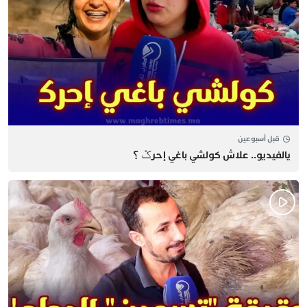
قبل أسبوعين
يالفيديو.. علاش كولشي باغي إحرݣ ؟