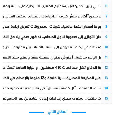
تقرير إسباني يثير الجدل: هل يستطيع المغرب السيطرة على سبتة ومليلي
6
أزمة تهز فندق“أكادير بيتش كلوب”…اتهامات باقتحام المكتب النقابي وم
7
رغم هبوط أسعار النفط عالميا.. شركات المحروقات تفرض زيادة جديدة
8
من فقدان التوازن إلى صعوبة تناول الطعام.. تدهور صحي يلاحق النقيب ز
9
المسكوت عنه في رحلة المجهول إلى سبتة.. الفتيات بين مطرقة البحر وسن
10
بعد حفل الولاء مباشرة.. أخنوش يطوي صفحة سبتة ويفتح ملف الاستجم
11
مقاطعة الدفاع تشل محاكمات 410 معتقلين.. والنيابة العامة تبحث عن حل قانوني
12
الحكم على المذيعة المصرية سارة خليفة و12 متهما بالإعدام في قضية هزت بلاد الفراعنة
13
بعد انكشاف الحقيقة.. “إل كونفيدينسيال” في قلب فضيحة صورة مضللة
14
بتعليمات ملكية.. المغرب يطلق إجراءات إعادة القاصرين غير المرفوقين 
15
المقال التالي