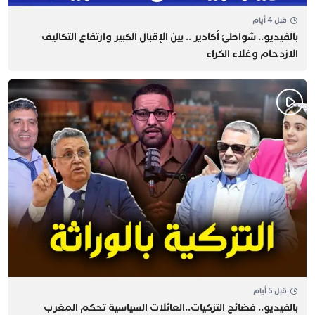
قبل 4 أيام
بالفيديو.. شواطئ أكادير .. بين الإقبال الكبير وارتفاع التكاليف
الازدحام وغلاء الكراء
قبل 5 أيام
بالفيديو.. فضائح التزكيات..العائلات السياسية تحكم المغرب