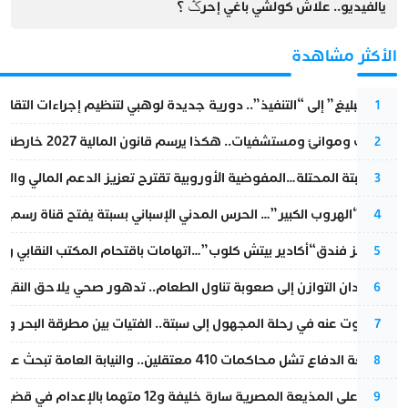
يالفيديو.. علاش كولشي باغي إحرݣ ؟
الأكثر مشاهدة
من “التبليغ” إلى “التنفيذ”.. دورية جديدة لوهبي لتنظيم إجراءات التقا
1
قطارات وموانئ ومستشفيات.. هكذا يرسم قانون المالية 2027 خارطة المغرب المقبل
2
أزمة سبتة المحتلة…المفوضية الأوروبية تقترح تعزيز الدعم المالي والت
3
عملية “الهروب الكبير”… الحرس المدني الإسباني بسبتة يفتح قناة رسمية
4
أزمة تهز فندق“أكادير بيتش كلوب”…اتهامات باقتحام المكتب النقابي وم
5
من فقدان التوازن إلى صعوبة تناول الطعام.. تدهور صحي يلاحق النقيب ز
6
المسكوت عنه في رحلة المجهول إلى سبتة.. الفتيات بين مطرقة البحر وسن
7
مقاطعة الدفاع تشل محاكمات 410 معتقلين.. والنيابة العامة تبحث عن حل قانوني
8
الحكم على المذيعة المصرية سارة خليفة و12 متهما بالإعدام في قضية هزت بلاد الفراعنة
9