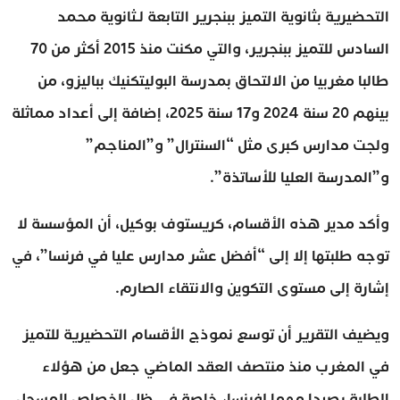
التحضيرية بثانوية التميز ببنجرير التابعة لـثانوية محمد
السادس للتميز ببنجرير، والتي مكنت منذ 2015 أكثر من 70
طالبا مغربيا من الالتحاق بمدرسة البوليتكنيك بباليزو، من
بينهم 20 سنة 2024 و17 سنة 2025، إضافة إلى أعداد مماثلة
ولجت مدارس كبرى مثل “السنترال” و”المناجم”
و”المدرسة العليا للأساتذة”.
وأكد مدير هذه الأقسام، كريستوف بوكيل، أن المؤسسة لا
توجه طلبتها إلا إلى “أفضل عشر مدارس عليا في فرنسا”، في
إشارة إلى مستوى التكوين والانتقاء الصارم.
ويضيف التقرير أن توسع نموذج الأقسام التحضيرية للتميز
في المغرب منذ منتصف العقد الماضي جعل من هؤلاء
الطلبة رصيدا مهما لفرنسا، خاصة في ظل الخصاص المسجل