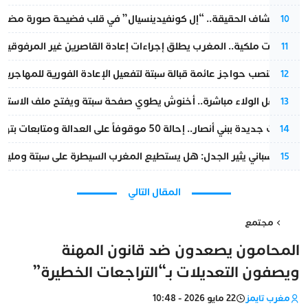
بعد انكشاف الحقيقة.. “إل كونفيدينسيال” في قلب فضيحة صورة مضللة
10
بتعليمات ملكية.. المغرب يطلق إجراءات إعادة القاصرين غير المرفوقين 
11
إسبانيا تنصب حواجز عائمة قبالة سبتة لتفعيل الإعادة الفورية للمهاجرين
12
بعد حفل الولاء مباشرة.. أخنوش يطوي صفحة سبتة ويفتح ملف الاستجم
13
تطورات جديدة ببني أنصار.. إحالة 50 موقوفاً على العدالة ومتابعات بتهم ثقيلة
14
تقرير إسباني يثير الجدل: هل يستطيع المغرب السيطرة على سبتة ومليلي
15
المقال التالي
مجتمع
المحامون يصعدون ضد قانون المهنة
ويصفون التعديلات بـ“التراجعات الخطيرة”
مغرب تايمز
22 مايو 2026 - 10:48