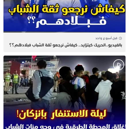
قبل أسبوع واحد
بالفيديو..الحريك كيتزايد.. كيفاش نرجعو ثقة الشباب فبلادهم؟؟