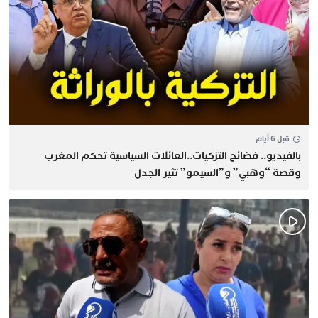
قبل 6 أيام
بالفيديو.. فضائح التزكيات..العائلات السياسية تحكم المغرب
وقصة “وهبي” و”السيمو” تثير الجدل