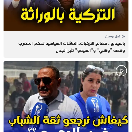
قبل يومين
بالفيديو.. فضائح التزكيات..العائلات السياسية تحكم المغرب
وقصة “وهبي” و”السيمو” تثير الجدل