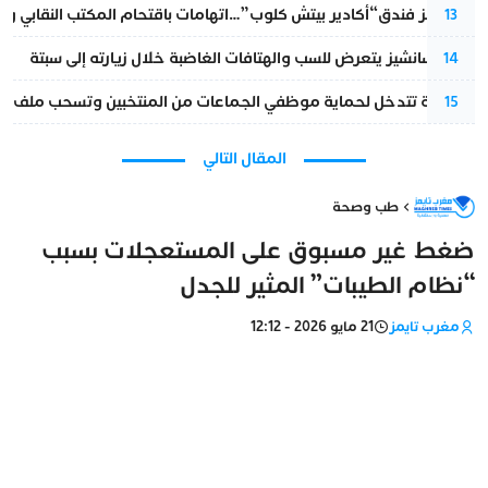
أزمة تهز فندق“أكادير بيتش كلوب”…اتهامات باقتحام المكتب النقابي وم
13
بيدرو سانشيز يتعرض للسب والهتافات الغاضبة خلال زيارته إلى سبتة
14
الداخلية تتدخل لحماية موظفي الجماعات من المنتخبين وتسحب ملف الت
15
المقال التالي
طب وصحة
ضغط غير مسبوق على المستعجلات بسبب
“نظام الطيبات” المثير للجدل
مغرب تايمز
21 مايو 2026 - 12:12