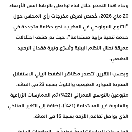
وجاء هذا التحذير خلال لقاء تواصلي بالرباط امس الأربعاء
20 ماي 2026، خُصص لعرض مخرجات رأي المجلس حول
“التنوع البيولوجي في المغرب: نحو حكامة متجددة في
خدمة تنمية ترابية مستدامة”، حيث تم كشف اختلالات
عميقة تطال النظم البيئية وتُسرّع وتيرة فقدان الرصيد
الطبيعي.
وبحسب التقرير، تتصدر مظاهر الضغط البيئي الاستغلال
المفرط للموارد الطبيعية والتلوث بنسبة 23 في المائة،
متبوعين بالتوسع العمراني (22%) ثم الممارسات الزراعية
والغابوية غير المستدامة (21%)، إضافة إلى التغير المناخي
الذي يواصل تفاقم الأزمة بنسبة 16 في المائة.
كما سجلت الدراسة تراجعاً خطيراً في المكونات البيئية،