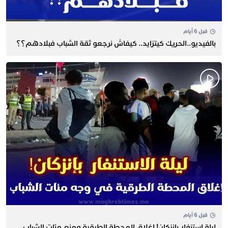
قبل 6 أيام
بالفيديو..الحريك كيتزايد.. كيفاش نرجعو ثقة الشباب فبلادهم؟؟
قبل 6 أيام
​ليلة استنفار بإنزكان! إغلاق المحطة الطرقية ومنع مئات الشباب