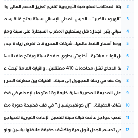
أزمة سبتة المحتلة…المفوضية الأوروبية تقترح تعزيز الدعم المالي والت
2
عملية “الهروب الكبير”… الحرس المدني الإسباني بسبتة يفتح قناة رسمية
3
تقرير إسباني يثير الجدل: هل يستطيع المغرب السيطرة على سبتة ومليلي
4
رغم هبوط أسعار النفط عالميا.. شركات المحروقات تفرض زيادة جديدة
5
بعد حفل الولاء مباشرة.. أخنوش يطوي صفحة سبتة ويفتح ملف الاستجم
6
مقاطعة الدفاع تشل محاكمات 410 معتقلين.. والنيابة العامة تبحث عن حل قانوني
7
المسكوت عنه في رحلة المجهول إلى سبتة.. الفتيات بين مطرقة البحر وسن
8
الحكم على المذيعة المصرية سارة خليفة و12 متهما بالإعدام في قضية هزت بلاد الفراعنة
9
بعد انكشاف الحقيقة.. “إل كونفيدينسيال” في قلب فضيحة صورة مضللة
10
إسبانيا تنصب حواجز عائمة قبالة سبتة لتفعيل الإعادة الفورية للمهاجرين
11
نورا فتحي تحسم الجدل لأول مرة وتكشف حقيقة علاقتها بياسين بونو
12