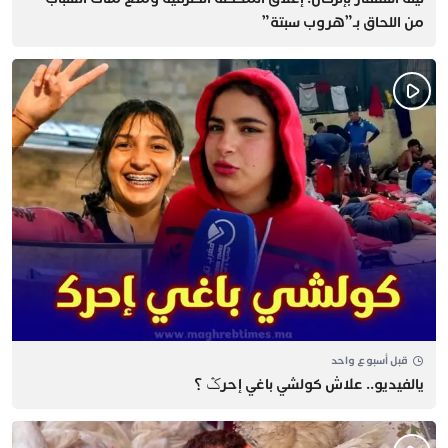
من اللحاق بـ”هروب سبتة”
قبل أسبوع واحد
يالفيديو.. علاش كولشي باغي إحرݣ ؟