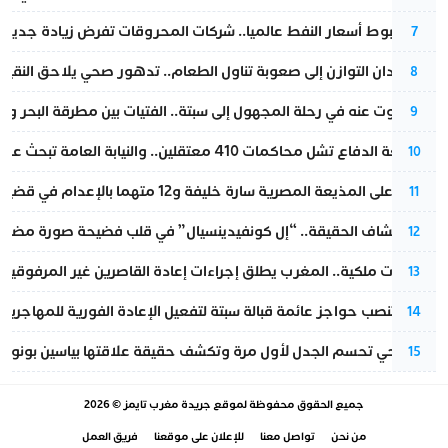
رغم هبوط أسعار النفط عالميا.. شركات المحروقات تفرض زيادة جديدة
7
من فقدان التوازن إلى صعوبة تناول الطعام.. تدهور صحي يلاحق النقيب ز
8
المسكوت عنه في رحلة المجهول إلى سبتة.. الفتيات بين مطرقة البحر وسن
9
مقاطعة الدفاع تشل محاكمات 410 معتقلين.. والنيابة العامة تبحث عن حل قانوني
10
الحكم على المذيعة المصرية سارة خليفة و12 متهما بالإعدام في قضية هزت بلاد الفراعنة
11
بعد انكشاف الحقيقة.. “إل كونفيدينسيال” في قلب فضيحة صورة مضللة
12
بتعليمات ملكية.. المغرب يطلق إجراءات إعادة القاصرين غير المرفوقين 
13
إسبانيا تنصب حواجز عائمة قبالة سبتة لتفعيل الإعادة الفورية للمهاجرين
14
نورا فتحي تحسم الجدل لأول مرة وتكشف حقيقة علاقتها بياسين بونو
15
جميع الحقوق محفوظة لموقع
جريدة مغرب تايمز
© 2026
من نحن
تواصل معنا
للإعلان على موقعنا
فريق العمل