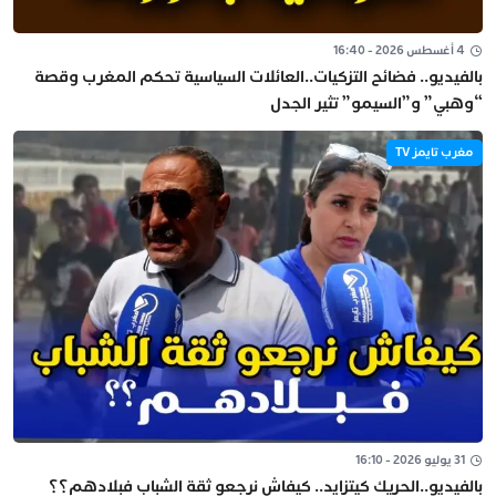
4 أغسطس 2026 - 16:40
بالفيديو.. فضائح التزكيات..العائلات السياسية تحكم المغرب وقصة
“وهبي” و”السيمو” تثير الجدل
مغرب تايمز TV
31 يوليو 2026 - 16:10
بالفيديو..الحريك كيتزايد.. كيفاش نرجعو ثقة الشباب فبلادهم؟؟