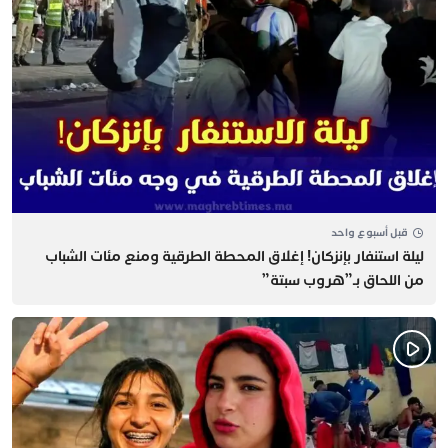
قبل أسبوع واحد
​ليلة استنفار بإنزكان! إغلاق المحطة الطرقية ومنع مئات الشباب
من اللحاق بـ”هروب سبتة”