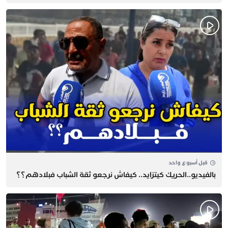
قبل أسبوع واحد
بالفيديو..الحريك كيتزايد.. كيفاش نرجعو ثقة الشباب فبلادهم؟؟