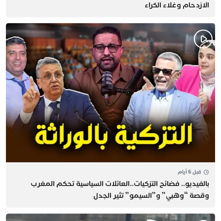
الازدحام وغلاء الكراء
قبل 6 أيام
بالفيديو.. فضائح التزكيات..العائلات السياسية تحكم المغرب
وقصة “وهبي” و”السيمو” تثير الجدل