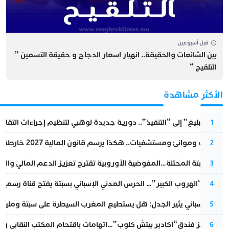
قبل أسبوعين
بين الشائعات والحقيقة.. انهيار اسعار الدجاج و حقيقة التسمين ”
التلقيح “
الأكثر مشاهدة
من “التبليغ” إلى “التنفيذ”.. دورية جديدة لوهبي لتنظيم إجراءات التقا
1
قطارات وموانئ ومستشفيات.. هكذا يرسم قانون المالية 2027 خارطة المغرب المقبل
2
أزمة سبتة المحتلة…المفوضية الأوروبية تقترح تعزيز الدعم المالي والت
3
عملية “الهروب الكبير”… الحرس المدني الإسباني بسبتة يفتح قناة رسمية
4
تقرير إسباني يثير الجدل: هل يستطيع المغرب السيطرة على سبتة ومليلي
5
أزمة تهز فندق“أكادير بيتش كلوب”…اتهامات باقتحام المكتب النقابي وم
6