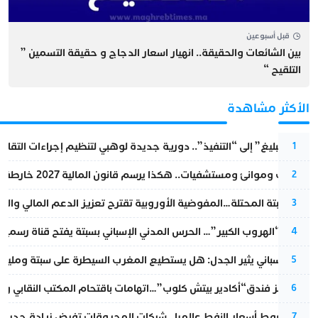
قبل أسبوعين
بين الشائعات والحقيقة.. انهيار اسعار الدجاج و حقيقة التسمين ”
التلقيح “
الأكثر مشاهدة
من “التبليغ” إلى “التنفيذ”.. دورية جديدة لوهبي لتنظيم إجراءات التقا
1
قطارات وموانئ ومستشفيات.. هكذا يرسم قانون المالية 2027 خارطة المغرب المقبل
2
أزمة سبتة المحتلة…المفوضية الأوروبية تقترح تعزيز الدعم المالي والت
3
عملية “الهروب الكبير”… الحرس المدني الإسباني بسبتة يفتح قناة رسمية
4
تقرير إسباني يثير الجدل: هل يستطيع المغرب السيطرة على سبتة ومليلي
5
أزمة تهز فندق“أكادير بيتش كلوب”…اتهامات باقتحام المكتب النقابي وم
6
رغم هبوط أسعار النفط عالميا.. شركات المحروقات تفرض زيادة جديدة
7