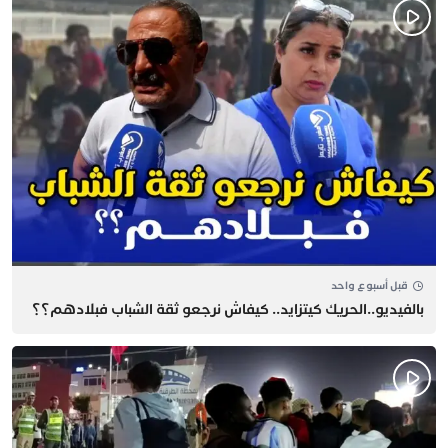
قبل أسبوع واحد
بالفيديو..الحريك كيتزايد.. كيفاش نرجعو ثقة الشباب فبلادهم؟؟