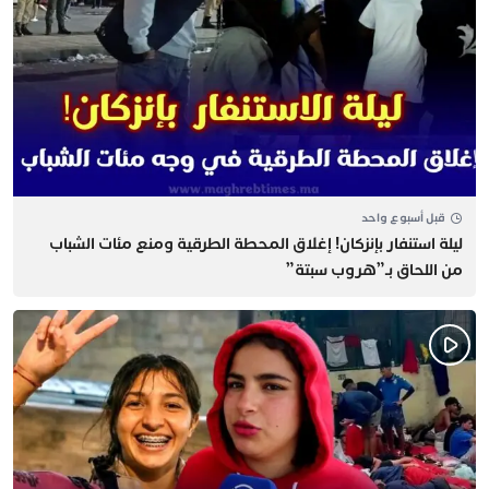
قبل أسبوع واحد
​ليلة استنفار بإنزكان! إغلاق المحطة الطرقية ومنع مئات الشباب
من اللحاق بـ”هروب سبتة”