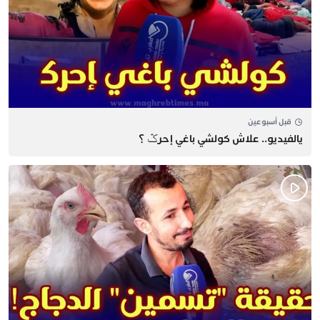
قبل أسبوعين
يالفيديو.. علاش كولشي باغي إحرݣ ؟