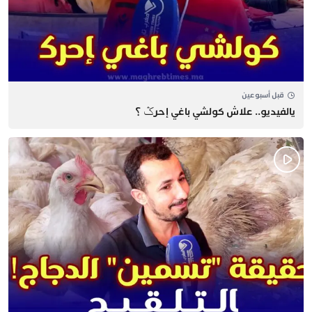
قبل أسبوعين
يالفيديو.. علاش كولشي باغي إحرݣ ؟