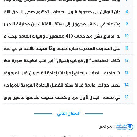
من فقدان التوازن إلى صعوبة تناول الطعام.. تدهور صحي يلاحق النقيب ز
8
المسكوت عنه في رحلة المجهول إلى سبتة.. الفتيات بين مطرقة البحر وسن
9
مقاطعة الدفاع تشل محاكمات 410 معتقلين.. والنيابة العامة تبحث عن حل قانوني
10
الحكم على المذيعة المصرية سارة خليفة و12 متهما بالإعدام في قضية هزت بلاد الفراعنة
11
بعد انكشاف الحقيقة.. “إل كونفيدينسيال” في قلب فضيحة صورة مضللة
12
بتعليمات ملكية.. المغرب يطلق إجراءات إعادة القاصرين غير المرفوقين 
13
إسبانيا تنصب حواجز عائمة قبالة سبتة لتفعيل الإعادة الفورية للمهاجرين
14
نورا فتحي تحسم الجدل لأول مرة وتكشف حقيقة علاقتها بياسين بونو
15
المقال التالي
مجتمع