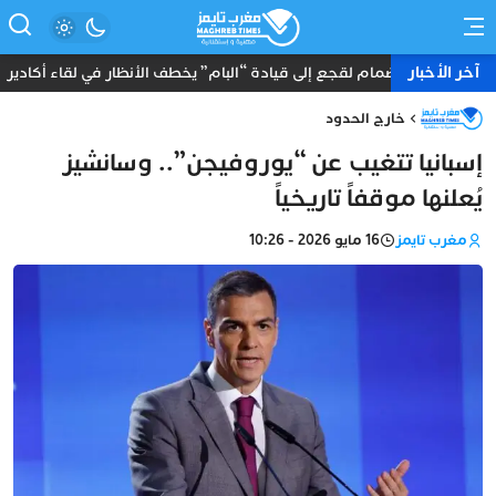
آخر الأخبار
انضمام لقجع إلى قيادة “البام” يخطف الأنظار في لقاء أكادير
خارج الحدود
إسبانيا تتغيب عن “يوروفيجن”.. وسانشيز
يُعلنها موقفاً تاريخياً
مغرب تايمز
16 مايو 2026 - 10:26