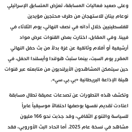
وعلى صعيد فعاليات المسابقة، تعرّض المتسابق الإسرائيلي
نوعام بيتان للاستهجان من طرف محتجين مؤيدين
للفلسطينيين خلال أدائه في نصف النهائي، يوم الثلاثاء في
فيينا. وفي المقابل، اختارت بعض القنوات عرض مواد
أرشيفية أو أفلام وثائقية عن غزة بدلاً من بث حفل النهائي
المقرر يوم السبت، بينما ستبث هولندا وآيسلندا الحفل، في
حين سيتمكن المشاهدون الأيرلنديون من متابعته عبر قنوات
هيئة الإذاعة البريطانية «بي.بي.سي».
وتكشف هذه التطورات عن تصدعات عميقة تطال مسابقة
اعتادت تقديم نفسها بوصفها احتفالاً موسيقياً عابراً
للسياسة والتنوع الثقافي، وقد جذبت نحو 166 مليون
مشاهد في نسخة عام 2025. أما اتحاد البث الأوروبي، فقد