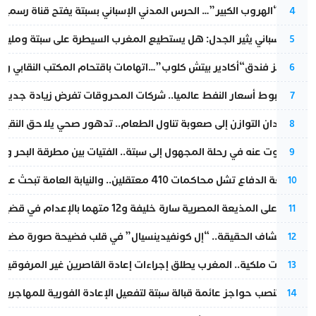
عملية “الهروب الكبير”… الحرس المدني الإسباني بسبتة يفتح قناة رسمية
4
تقرير إسباني يثير الجدل: هل يستطيع المغرب السيطرة على سبتة ومليلي
5
أزمة تهز فندق“أكادير بيتش كلوب”…اتهامات باقتحام المكتب النقابي وم
6
رغم هبوط أسعار النفط عالميا.. شركات المحروقات تفرض زيادة جديدة
7
من فقدان التوازن إلى صعوبة تناول الطعام.. تدهور صحي يلاحق النقيب ز
8
المسكوت عنه في رحلة المجهول إلى سبتة.. الفتيات بين مطرقة البحر وسن
9
مقاطعة الدفاع تشل محاكمات 410 معتقلين.. والنيابة العامة تبحث عن حل قانوني
10
الحكم على المذيعة المصرية سارة خليفة و12 متهما بالإعدام في قضية هزت بلاد الفراعنة
11
بعد انكشاف الحقيقة.. “إل كونفيدينسيال” في قلب فضيحة صورة مضللة
12
بتعليمات ملكية.. المغرب يطلق إجراءات إعادة القاصرين غير المرفوقين 
13
إسبانيا تنصب حواجز عائمة قبالة سبتة لتفعيل الإعادة الفورية للمهاجرين
14