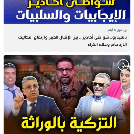
قبل 4 أيام
بالفيديو.. شواطئ أكادير .. بين الإقبال الكبير وارتفاع التكاليف
الازدحام وغلاء الكراء