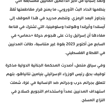
وتُعد إسبانيا من أكبر الداعمين الماليين للمسابقة التي
ينظمها اتحاد البث الأوروبي، ما يمنح قرار مقاطعتها ثقلاً
يتجاوز البعد الرمزي. وتنضم مدريد في هذا الموقف إلى
آيسلندا وأيرلندا وهولندا وسلوفينيا، التي تشترك في قناعة
مفادها أن إسرائيل ردّت على هجوم حركة «حماس» في
السابع من أكتوبر 2023 بقوة غير متناسبة، طالت المدنيين
في القطاع الفلسطيني.
وفي سياق متصل، أصدرت المحكمة الجنائية الدولية مذكرة
توقيف بحق رئيس الوزراء الإسرائيلي بنيامين نتانياهو، بتهم
تتعلق بجرائم حرب وجرائم ضد الإنسانية في غزة، شملت
استهداف المدنيين عمداً واستخدام التجويع كسلاح في
النزاع المسلح.