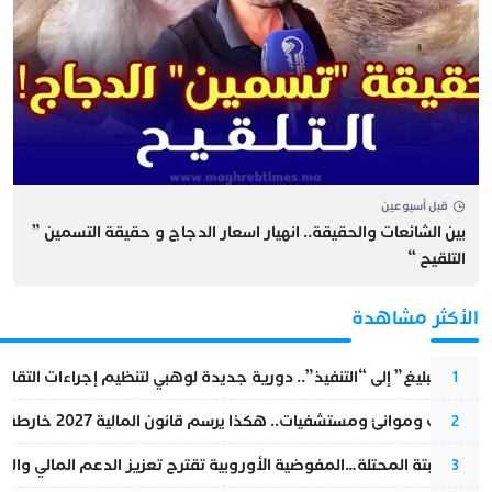
قبل أسبوعين
بين الشائعات والحقيقة.. انهيار اسعار الدجاج و حقيقة التسمين ”
التلقيح “
الأكثر مشاهدة
من “التبليغ” إلى “التنفيذ”.. دورية جديدة لوهبي لتنظيم إجراءات التقا
1
قطارات وموانئ ومستشفيات.. هكذا يرسم قانون المالية 2027 خارطة المغرب المقبل
2
أزمة سبتة المحتلة…المفوضية الأوروبية تقترح تعزيز الدعم المالي والت
3