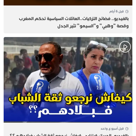
قبل 6 أيام
بالفيديو.. فضائح التزكيات..العائلات السياسية تحكم المغرب
وقصة “وهبي” و”السيمو” تثير الجدل
قبل أسبوع واحد
بالفيديو..الحريك كيتزايد.. كيفاش نرجعو ثقة الشباب فبلادهم؟؟