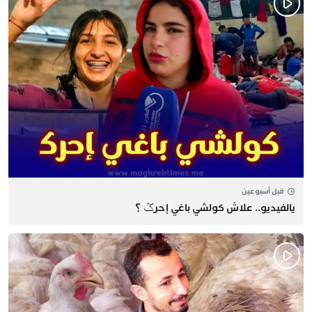
قبل أسبوعين
يالفيديو.. علاش كولشي باغي إحرݣ ؟