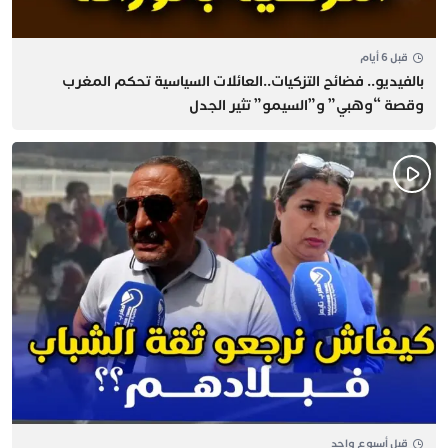
قبل 6 أيام
بالفيديو.. فضائح التزكيات..العائلات السياسية تحكم المغرب
وقصة “وهبي” و”السيمو” تثير الجدل
قبل أسبوع واحد