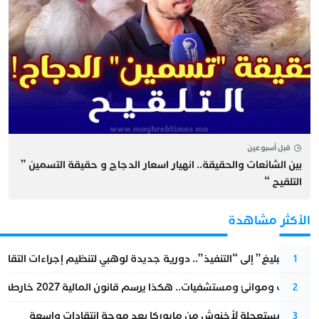
قبل أسبوعين
بين الشائعات والحقيقة.. انهيار اسعار الدجاج و حقيقة التسمين ”
التلقيح “
الأكثر مشاهدة
من “التبليغ” إلى “التنفيذ”.. دورية جديدة لوهبي لتنظيم إجراءات التقا
1
قطارات وموانئ ومستشفيات.. هكذا يرسم قانون المالية 2027 خارطة المغرب المقبل
2
عودة مستعجلة لأخنوش من مايوركا بعد موجة انتقادات واسعة
3