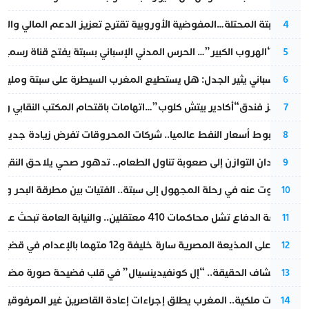
أزمة سبتة المحتلة…المفوضية الأوروبية تقترح تعزيز الدعم المالي والت
4
عملية “الهروب الكبير”… الحرس المدني الإسباني بسبتة يفتح قناة رسمية
5
تقرير إسباني يثير الجدل: هل يستطيع المغرب السيطرة على سبتة ومليلي
6
أزمة تهز فندق“أكادير بيتش كلوب”…اتهامات باقتحام المكتب النقابي وم
7
رغم هبوط أسعار النفط عالميا.. شركات المحروقات تفرض زيادة جديدة
8
من فقدان التوازن إلى صعوبة تناول الطعام.. تدهور صحي يلاحق النقيب ز
9
المسكوت عنه في رحلة المجهول إلى سبتة.. الفتيات بين مطرقة البحر وسن
10
مقاطعة الدفاع تشل محاكمات 410 معتقلين.. والنيابة العامة تبحث عن حل قانوني
11
الحكم على المذيعة المصرية سارة خليفة و12 متهما بالإعدام في قضية هزت بلاد الفراعنة
12
بعد انكشاف الحقيقة.. “إل كونفيدينسيال” في قلب فضيحة صورة مضللة
13
بتعليمات ملكية.. المغرب يطلق إجراءات إعادة القاصرين غير المرفوقين 
14