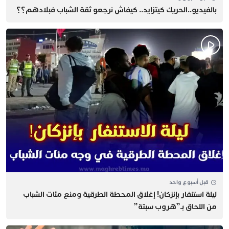
بالفيديو..الحريك كيتزايد.. كيفاش نرجعو ثقة الشباب فبلادهم؟؟
قبل أسبوع واحد
​ليلة استنفار بإنزكان! إغلاق المحطة الطرقية ومنع مئات الشباب
من اللحاق بـ”هروب سبتة”