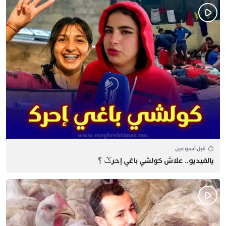
قبل أسبوعين
يالفيديو.. علاش كولشي باغي إحرݣ ؟