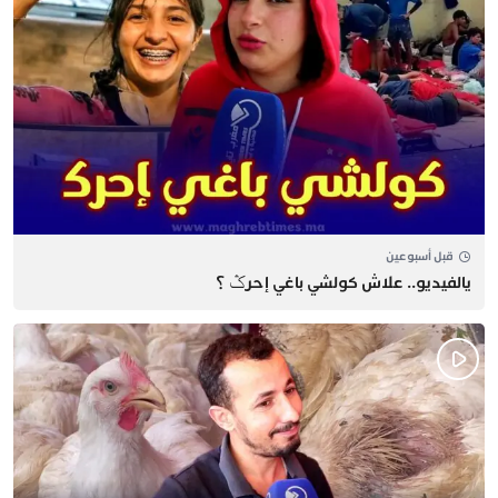
قبل أسبوعين
يالفيديو.. علاش كولشي باغي إحرݣ ؟