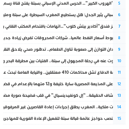
عملية “الهروب الكبير”… الحرس المدني الإسباني بسبتة يفتح قناة رسمية
5
تقرير إسباني يثير الجدل: هل يستطيع المغرب السيطرة على سبتة ومليلي
6
أزمة تهز فندق“أكادير بيتش كلوب”…اتهامات باقتحام المكتب النقابي وم
7
رغم هبوط أسعار النفط عالميا.. شركات المحروقات تفرض زيادة جديدة
8
من فقدان التوازن إلى صعوبة تناول الطعام.. تدهور صحي يلاحق النقيب ز
9
المسكوت عنه في رحلة المجهول إلى سبتة.. الفتيات بين مطرقة البحر وسن
10
مقاطعة الدفاع تشل محاكمات 410 معتقلين.. والنيابة العامة تبحث عن حل قانوني
11
الحكم على المذيعة المصرية سارة خليفة و12 متهما بالإعدام في قضية هزت بلاد الفراعنة
12
بعد انكشاف الحقيقة.. “إل كونفيدينسيال” في قلب فضيحة صورة مضللة
13
بتعليمات ملكية.. المغرب يطلق إجراءات إعادة القاصرين غير المرفوقين 
14
إسبانيا تنصب حواجز عائمة قبالة سبتة لتفعيل الإعادة الفورية للمهاجرين
15