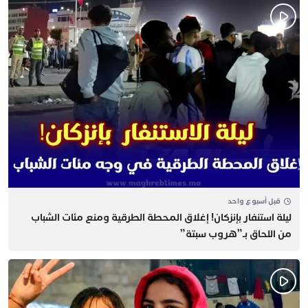
قبل أسبوع واحد
​ليلة استنفار بإنزكان! إغلاق المحطة الطرقية ومنع مئات الشباب
من اللحاق بـ”هروب سبتة”