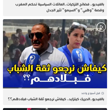
بالفيديو.. فضائح التزكيات..العائلات السياسية تحكم المغرب
وقصة “وهبي” و”السيمو” تثير الجدل
قبل أسبوع واحد
بالفيديو..الحريك كيتزايد.. كيفاش نرجعو ثقة الشباب فبلادهم؟؟