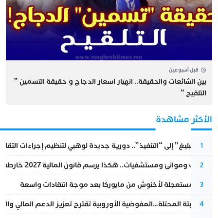
قبل أسبوعين
بين الشائعات والحقيقة.. انهيار اسعار الدجاج و حقيقة التسمين ”
التلقيح “
الأكثر مشاهدة
من “التبليغ” إلى “التنفيذ”.. دورية جديدة لوهبي لتنظيم إجراءات التقا
1
قطارات وموانئ ومستشفيات.. هكذا يرسم قانون المالية 2027 خارطة المغرب المقبل
2
عودة مستعجلة لأخنوش من مايوركا بعد موجة انتقادات واسعة
3
أزمة سبتة المحتلة…المفوضية الأوروبية تقترح تعزيز الدعم المالي والت
4