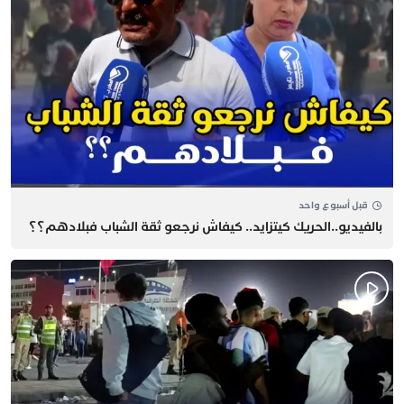
قبل أسبوع واحد
بالفيديو..الحريك كيتزايد.. كيفاش نرجعو ثقة الشباب فبلادهم؟؟