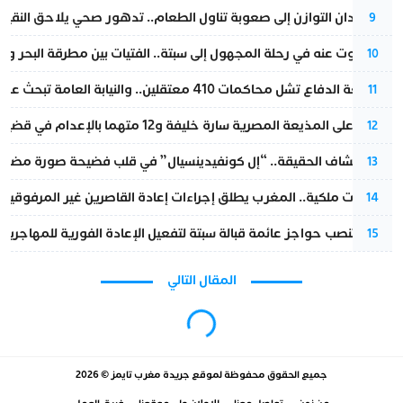
من فقدان التوازن إلى صعوبة تناول الطعام.. تدهور صحي يلاحق النقيب ز
9
المسكوت عنه في رحلة المجهول إلى سبتة.. الفتيات بين مطرقة البحر وسن
10
مقاطعة الدفاع تشل محاكمات 410 معتقلين.. والنيابة العامة تبحث عن حل قانوني
11
الحكم على المذيعة المصرية سارة خليفة و12 متهما بالإعدام في قضية هزت بلاد الفراعنة
12
بعد انكشاف الحقيقة.. “إل كونفيدينسيال” في قلب فضيحة صورة مضللة
13
بتعليمات ملكية.. المغرب يطلق إجراءات إعادة القاصرين غير المرفوقين 
14
إسبانيا تنصب حواجز عائمة قبالة سبتة لتفعيل الإعادة الفورية للمهاجرين
15
المقال التالي
مجتمع
ذكرى تفجيرات 16 ماي.. من صدمة الدار
البيضاء إلى نموذج أمني عالمي (صور)