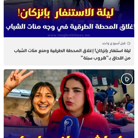
قبل أسبوع واحد
​ليلة استنفار بإنزكان! إغلاق المحطة الطرقية ومنع مئات الشباب
من اللحاق بـ”هروب سبتة”