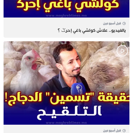
قبل أسبوعين
يالفيديو.. علاش كولشي باغي إحرݣ ؟
قبل أسبوعين