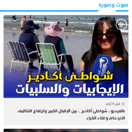
صوت وصورة
قبل 4 أيام
بالفيديو.. شواطئ أكادير .. بين الإقبال الكبير وارتفاع التكاليف
الازدحام وغلاء الكراء