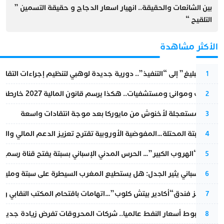
بين الشائعات والحقيقة.. انهيار اسعار الدجاج و حقيقة التسمين ”
التلقيح “
الأكثر مشاهدة
من “التبليغ” إلى “التنفيذ”.. دورية جديدة لوهبي لتنظيم إجراءات التقا
1
قطارات وموانئ ومستشفيات.. هكذا يرسم قانون المالية 2027 خارطة المغرب المقبل
2
عودة مستعجلة لأخنوش من مايوركا بعد موجة انتقادات واسعة
3
أزمة سبتة المحتلة…المفوضية الأوروبية تقترح تعزيز الدعم المالي والت
4
عملية “الهروب الكبير”… الحرس المدني الإسباني بسبتة يفتح قناة رسمية
5
تقرير إسباني يثير الجدل: هل يستطيع المغرب السيطرة على سبتة ومليلي
6
أزمة تهز فندق“أكادير بيتش كلوب”…اتهامات باقتحام المكتب النقابي وم
7
رغم هبوط أسعار النفط عالميا.. شركات المحروقات تفرض زيادة جديدة
8