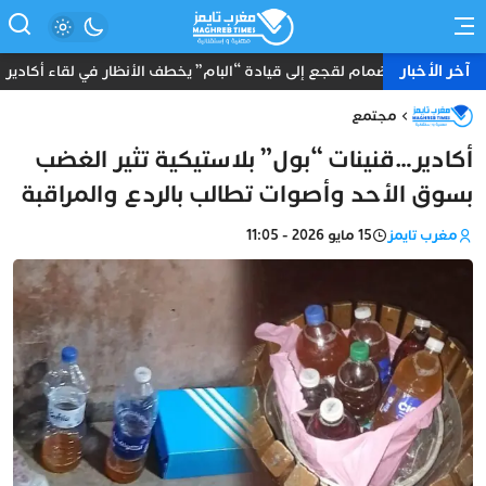
آخر الأخبار
انضمام لقجع إلى قيادة “البام” يخطف الأنظار في لقاء أكادير
مجتمع
أكادير…قنينات “بول” بلاستيكية تثير الغضب
بسوق الأحد وأصوات تطالب بالردع والمراقبة
مغرب تايمز
15 مايو 2026 - 11:05