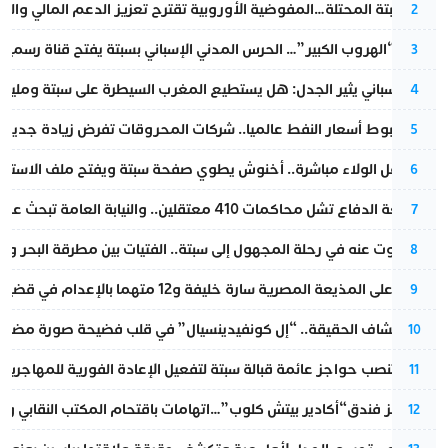
أزمة سبتة المحتلة…المفوضية الأوروبية تقترح تعزيز الدعم المالي والت
2
عملية “الهروب الكبير”… الحرس المدني الإسباني بسبتة يفتح قناة رسمية
3
تقرير إسباني يثير الجدل: هل يستطيع المغرب السيطرة على سبتة ومليلي
4
رغم هبوط أسعار النفط عالميا.. شركات المحروقات تفرض زيادة جديدة
5
بعد حفل الولاء مباشرة.. أخنوش يطوي صفحة سبتة ويفتح ملف الاستجم
6
مقاطعة الدفاع تشل محاكمات 410 معتقلين.. والنيابة العامة تبحث عن حل قانوني
7
المسكوت عنه في رحلة المجهول إلى سبتة.. الفتيات بين مطرقة البحر وسن
8
الحكم على المذيعة المصرية سارة خليفة و12 متهما بالإعدام في قضية هزت بلاد الفراعنة
9
بعد انكشاف الحقيقة.. “إل كونفيدينسيال” في قلب فضيحة صورة مضللة
10
إسبانيا تنصب حواجز عائمة قبالة سبتة لتفعيل الإعادة الفورية للمهاجرين
11
أزمة تهز فندق“أكادير بيتش كلوب”…اتهامات باقتحام المكتب النقابي وم
12