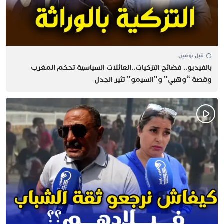
قبل يومين
بالفيديو.. فضائح التزكيات..العائلات السياسية تحكم المغرب
وقصة “وهبي” و”السيمو” تثير الجدل