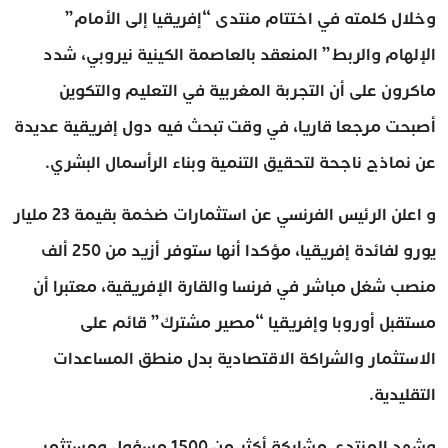
وخلال كلمته في اختتام منتدى “إفريقيا إلى الأمام”
الإلهام والربط” المنعقد بالعاصمة الكينية نيروبي، شدد
ماكرون على أن التجربة المغربية في التعليم والتكوين
أصبحت مرجعا قاريا، في وقت تبحث فيه دول إفريقية عديدة
عن نماذج ناجحة لتحقيق التنمية وبناء الرأسمال البشري.
و اعلن الرئيس الفرنسي عن استثمارات ضخمة بقيمة 23 مليار
يورو لفائدة إفريقيا، مؤكدا أنها ستوفر أزيد من 250 ألف
منصب شغل مباشر في فرنسا والقارة الإفريقية، معتبرا أن
مستقبل أوروبا وإفريقيا “مصير مشترك” قائم على
الاستثمار والشراكة الاقتصادية بدل منطق المساعدات
التقليدية.
وشهد المنتدى مشاركة أكثر من 1500 مسؤول ومستثمر