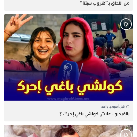
من اللحاق بـ”هروب سبتة”
قبل أسبوع واحد
يالفيديو.. علاش كولشي باغي إحرݣ ؟