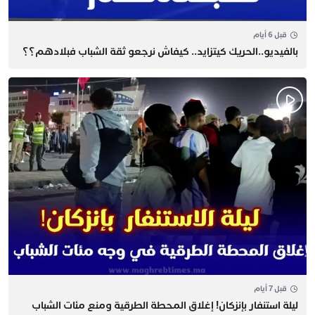
قبل 6 أيام
بالفيديو..الحريك كيتزايد.. كيفاش نرجعو ثقة الشباب فبلادهم؟؟
قبل 7 أيام
​ليلة استنفار بإنزكان! إغلاق المحطة الطرقية ومنع مئات الشباب