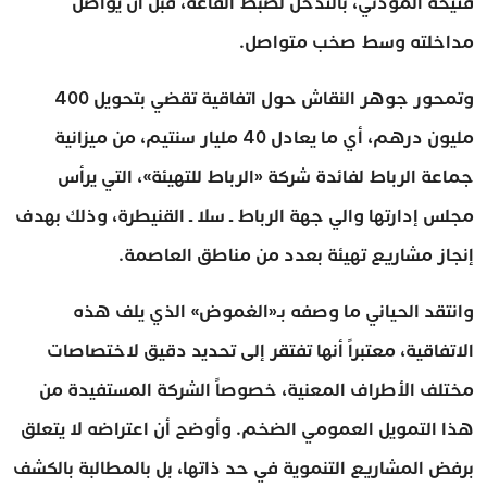
فتيحة المودني، بالتدخل لضبط القاعة، قبل أن يواصل
مداخلته وسط صخب متواصل.
وتمحور جوهر النقاش حول اتفاقية تقضي بتحويل 400
مليون درهم، أي ما يعادل 40 مليار سنتيم، من ميزانية
جماعة الرباط لفائدة شركة «الرباط للتهيئة»، التي يرأس
مجلس إدارتها والي جهة الرباط ـ سلا ـ القنيطرة، وذلك بهدف
إنجاز مشاريع تهيئة بعدد من مناطق العاصمة.
وانتقد الحياني ما وصفه بـ«الغموض» الذي يلف هذه
الاتفاقية، معتبراً أنها تفتقر إلى تحديد دقيق لاختصاصات
مختلف الأطراف المعنية، خصوصاً الشركة المستفيدة من
هذا التمويل العمومي الضخم. وأوضح أن اعتراضه لا يتعلق
برفض المشاريع التنموية في حد ذاتها، بل بالمطالبة بالكشف