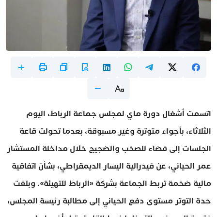
اتسمت أشغال دورة ماي لمجلس جماعة الرباط، اليوم
الثلاثاء، بأجواء متوترة وغير مسبوقة، بعدما تحولت قاعة
الجلسات إلى فضاء للصخب والضجيج خلال مداخلة المستشار
عمر الحياني، عن فيدرالية اليسار الديمقراطي، بشأن اتفاقية
مالية ضخمة تربط الجماعة بشركة «الرباط للتهيئة». وبلغت
حدة التوتر مستوى دفع الحياني إلى مطالبة رئيسة المجلس،