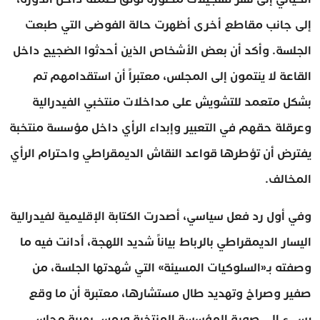
إلى جانب مقاطع أخرى أظهرت حالة الفوضى التي طبعت
الجلسة. وأكد أن بعض الأشخاص الذين أحدثوا الضجيج داخل
القاعة لا ينتمون إلى المجلس، معتبراً أن استقدامهم تم
بشكل متعمد للتشويش على مداخلات منتخبي الفيدرالية
وعرقلة حقهم في التعبير وإبداء الرأي داخل مؤسسة منتخبة
يفترض أن تؤطرها قواعد النقاش الديمقراطي واحترام الرأي
المخالف.
وفي أول رد فعل سياسي، أصدرت الكتابة الإقليمية لفيدرالية
اليسار الديمقراطي بالرباط بياناً شديد اللهجة، أدانت فيه ما
وصفته بـ«السلوكيات المسيئة» التي شهدتها الجلسة، من
صفير وصراخ وتهديد طال مستشارها، معتبرة أن ما وقع
يسيء إلى صورة المؤسسة المنتخبة ويمس بهيبة مجلس