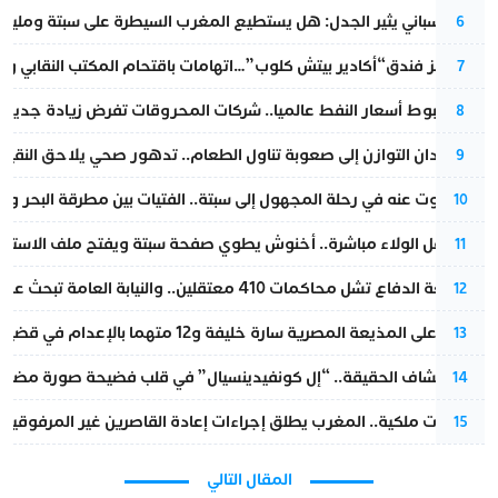
تقرير إسباني يثير الجدل: هل يستطيع المغرب السيطرة على سبتة ومليلي
6
أزمة تهز فندق“أكادير بيتش كلوب”…اتهامات باقتحام المكتب النقابي وم
7
رغم هبوط أسعار النفط عالميا.. شركات المحروقات تفرض زيادة جديدة
8
من فقدان التوازن إلى صعوبة تناول الطعام.. تدهور صحي يلاحق النقيب ز
9
المسكوت عنه في رحلة المجهول إلى سبتة.. الفتيات بين مطرقة البحر وسن
10
بعد حفل الولاء مباشرة.. أخنوش يطوي صفحة سبتة ويفتح ملف الاستجم
11
مقاطعة الدفاع تشل محاكمات 410 معتقلين.. والنيابة العامة تبحث عن حل قانوني
12
الحكم على المذيعة المصرية سارة خليفة و12 متهما بالإعدام في قضية هزت بلاد الفراعنة
13
بعد انكشاف الحقيقة.. “إل كونفيدينسيال” في قلب فضيحة صورة مضللة
14
بتعليمات ملكية.. المغرب يطلق إجراءات إعادة القاصرين غير المرفوقين 
15
المقال التالي