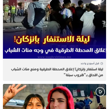
قبل أسبوع واحد
​ليلة استنفار بإنزكان! إغلاق المحطة الطرقية ومنع مئات الشباب
من اللحاق بـ”هروب سبتة”