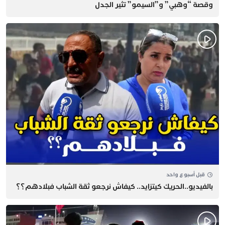
وقصة “وهبي” و”السيمو” تثير الجدل
قبل أسبوع واحد
بالفيديو..الحريك كيتزايد.. كيفاش نرجعو ثقة الشباب فبلادهم؟؟