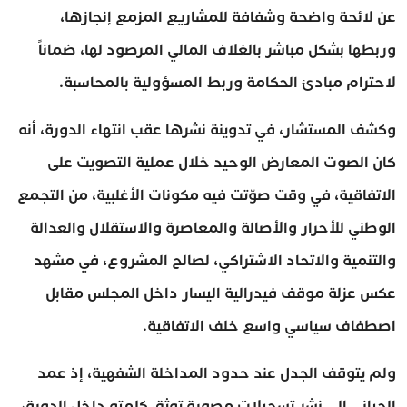
عن لائحة واضحة وشفافة للمشاريع المزمع إنجازها،
وربطها بشكل مباشر بالغلاف المالي المرصود لها، ضماناً
لاحترام مبادئ الحكامة وربط المسؤولية بالمحاسبة.
وكشف المستشار، في تدوينة نشرها عقب انتهاء الدورة، أنه
كان الصوت المعارض الوحيد خلال عملية التصويت على
الاتفاقية، في وقت صوّتت فيه مكونات الأغلبية، من التجمع
الوطني للأحرار والأصالة والمعاصرة والاستقلال والعدالة
والتنمية والاتحاد الاشتراكي، لصالح المشروع، في مشهد
عكس عزلة موقف فيدرالية اليسار داخل المجلس مقابل
اصطفاف سياسي واسع خلف الاتفاقية.
ولم يتوقف الجدل عند حدود المداخلة الشفهية، إذ عمد
الحياني إلى نشر تسجيلات مصورة توثق كلمته داخل الدورة،