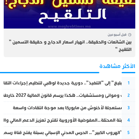
قبل أسبوعين
بين الشائعات والحقيقة.. انهيار اسعار الدجاج و حقيقة التسمين ”
التلقيح “
الأكثر مشاهدة
من “التبليغ” إلى “التنفيذ”.. دورية جديدة لوهبي لتنظيم إجراءات التقا
1
قطارات وموانئ ومستشفيات.. هكذا يرسم قانون المالية 2027 خارطة المغرب المقبل
2
عودة مستعجلة لأخنوش من مايوركا بعد موجة انتقادات واسعة
3
أزمة سبتة المحتلة…المفوضية الأوروبية تقترح تعزيز الدعم المالي والت
4
عملية “الهروب الكبير”… الحرس المدني الإسباني بسبتة يفتح قناة رسمية
5