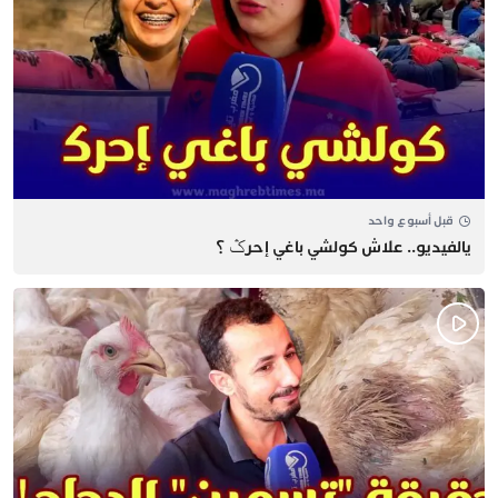
قبل أسبوع واحد
يالفيديو.. علاش كولشي باغي إحرݣ ؟