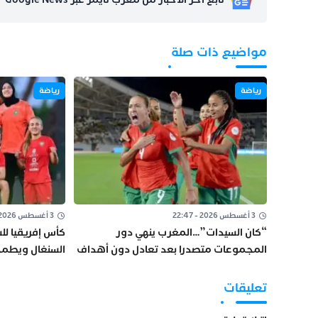
مواضيع ذات صلة
رياضة
رياضة
3 أغسطس 2026 - 22:47
3 أغسطس 2026 - 09:29
“كان السيدات”…المغرب ينهي دور
كأس إفريقيا لل
المجموعات متصدرا بعد تعادل دون أهداف
السنغال ويطمح
مع السنغال
تعليقات