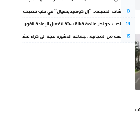
بعد انكشاف الحقيقة.. “إل كونفيدينسيال” في قلب فضيحة صورة مضلل
13
إسبانيا تنصب حواجز عائمة قبالة سبتة لتفعيل الإعادة الفورية للمهاجرين
14
بعد 13 سنة من المجانية.. جماعة الدشيرة تتجه إلى كراء عشرات الأزقة و”الشوارع”.. هل أصبح المواطن الحل الأسهل لسد عجز المداخيل؟
15
تب