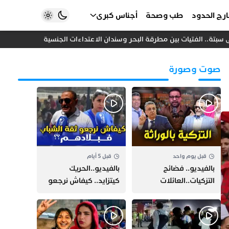
رج الحدود
طب وصحة
أجناس كبرى
تة.. الفتيات بين مطرقة البحر وسندان الاعتداءات الجنسية
المغرب واس
صوت وصورة
قبل يوم واحد
قبل 5 أيام
بالفيديو.. فضائح
بالفيديو..الحريك
التزكيات..العائلات
كيتزايد.. كيفاش نرجعو
السياسية تحكم المغرب
ثقة الشباب فبلادهم؟؟
وقصة “وهبي”
و”السيمو” تثير الجدل