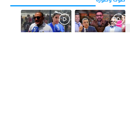
قبل يوم واحد
قبل 5 أيام
بالفيديو.. فضائح
بالفيديو..الحريك
التزكيات..العائلات
كيتزايد.. كيفاش نرجعو
السياسية تحكم المغرب
ثقة الشباب فبلادهم؟؟
وقصة “وهبي”
و”السيمو” تثير الجدل
قبل 6 أيام
قبل أسبوع واحد
​ليلة استنفار بإنزكان!
يالفيديو.. علاش كولشي
إغلاق المحطة الطرقية
باغي إحرݣ ؟