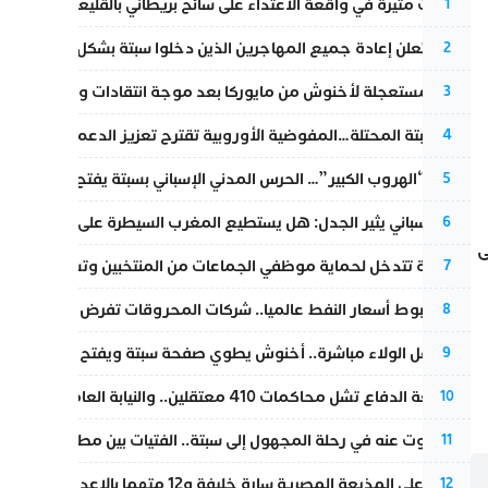
تطورات مثيرة في واقعة الاعتداء على سائح بريطاني بالقليعة.. و”البوف
1
إسبانيا تعلن إعادة جميع المهاجرين الذين دخلوا سبتة بشكل غير نظامي
2
عودة مستعجلة لأخنوش من مايوركا بعد موجة انتقادات واسعة
3
أزمة سبتة المحتلة…المفوضية الأوروبية تقترح تعزيز الدعم المالي والت
4
عملية “الهروب الكبير”… الحرس المدني الإسباني بسبتة يفتح قناة رسمية
5
تقرير إسباني يثير الجدل: هل يستطيع المغرب السيطرة على سبتة ومليل
6
ى
الداخلية تتدخل لحماية موظفي الجماعات من المنتخبين وتسحب ملف الت
7
رغم هبوط أسعار النفط عالميا.. شركات المحروقات تفرض زيادة جديد
8
بعد حفل الولاء مباشرة.. أخنوش يطوي صفحة سبتة ويفتح ملف الاستجم
9
مقاطعة الدفاع تشل محاكمات 410 معتقلين.. والنيابة العامة تبحث عن حل قانوني
10
المسكوت عنه في رحلة المجهول إلى سبتة.. الفتيات بين مطرقة البحر وس
11
الحكم على المذيعة المصرية سارة خليفة و12 متهما بالإعدام في قضية هزت بلاد الفراعنة
12