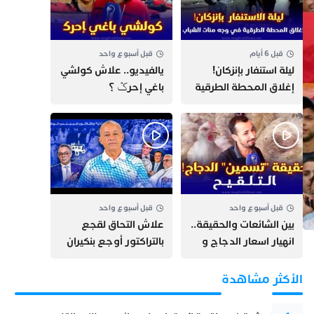
قبل 6 أيام
قبل أسبوع واحد
​ليلة استنفار بإنزكان!
يالفيديو.. علاش كولشي
إغلاق المحطة الطرقية
باغي إحرݣ ؟
ومنع مئات الشباب من
اللحاق بـ”هروب سبتة”
قبل أسبوع واحد
قبل أسبوع واحد
بين الشائعات والحقيقة..
علاش التحاق لقجع
انهيار اسعار الدجاج و
بالتراكتور أوجع بنكيران
حقيقة التسمين ”
وأخنوش + سيارة مهدي
التلقيح “
بنسعيد + جرائم الصيد
الأكثر مشاهدة
البحري ببلادنا