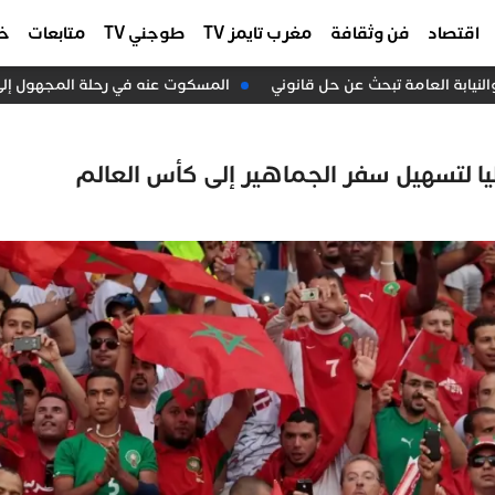
اقتصاد
فن وثقافة
مغرب تايمز TV
طوجني TV
متابعات
خا
المسكوت عنه في رحلة المجهول إلى سب
ا لتسهيل سفر الجماهير إلى كأس العالم