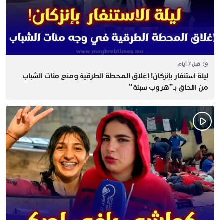
قبل 7 أيام
​ليلة استنفار بإنزكان! إغلاق المحطة الطرقية ومنع مئات الشباب
من اللحاق بـ”هروب سبتة”