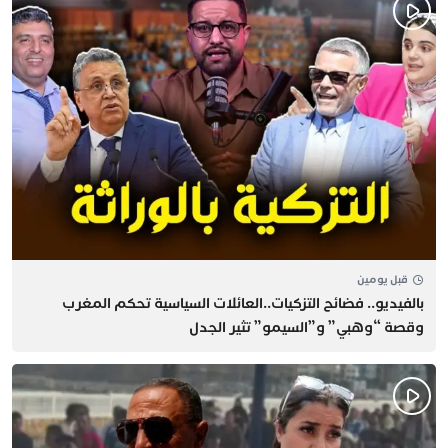
قبل يومين
بالفيديو.. فضائح التزكيات..العائلات السياسية تحكم المغرب
وقصة “وهبي” و”السيمو” تثير الجدل