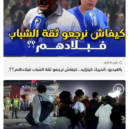
قبل 6 أيام
بالفيديو..الحريك كيتزايد.. كيفاش نرجعو ثقة الشباب فبلادهم؟؟