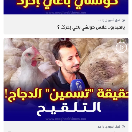
قبل أسبوع واحد
يالفيديو.. علاش كولشي باغي إحرݣ ؟
قبل أسبوع واحد