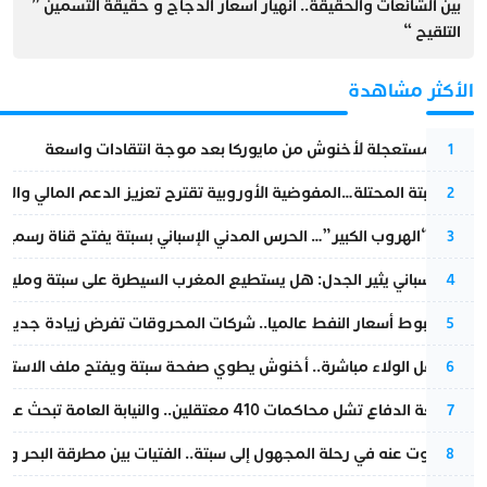
بين الشائعات والحقيقة.. انهيار اسعار الدجاج و حقيقة التسمين ”
التلقيح “
الأكثر مشاهدة
عودة مستعجلة لأخنوش من مايوركا بعد موجة انتقادات واسعة
1
أزمة سبتة المحتلة…المفوضية الأوروبية تقترح تعزيز الدعم المالي والت
2
عملية “الهروب الكبير”… الحرس المدني الإسباني بسبتة يفتح قناة رسمية
3
تقرير إسباني يثير الجدل: هل يستطيع المغرب السيطرة على سبتة ومليلي
4
رغم هبوط أسعار النفط عالميا.. شركات المحروقات تفرض زيادة جديدة
5
بعد حفل الولاء مباشرة.. أخنوش يطوي صفحة سبتة ويفتح ملف الاستجم
6
مقاطعة الدفاع تشل محاكمات 410 معتقلين.. والنيابة العامة تبحث عن حل قانوني
7
المسكوت عنه في رحلة المجهول إلى سبتة.. الفتيات بين مطرقة البحر وسن
8