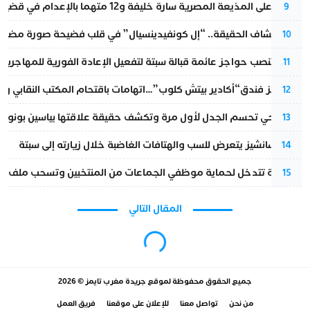
الحكم على المذيعة المصرية سارة خليفة و12 متهما بالإعدام في قضية هزت بلاد الفراعنة
9
بعد انكشاف الحقيقة.. “إل كونفيدينسيال” في قلب فضيحة صورة مضللة
10
إسبانيا تنصب حواجز عائمة قبالة سبتة لتفعيل الإعادة الفورية للمهاجرين
11
أزمة تهز فندق“أكادير بيتش كلوب”…اتهامات باقتحام المكتب النقابي وم
12
نورا فتحي تحسم الجدل لأول مرة وتكشف حقيقة علاقتها بياسين بونو
13
بيدرو سانشيز يتعرض للسب والهتافات الغاضبة خلال زيارته إلى سبتة
14
الداخلية تتدخل لحماية موظفي الجماعات من المنتخبين وتسحب ملف الت
15
المقال التالي
مجتمع
بووانو يفتح النار على برنامج “فرصة” ويكشف
“انفجارا اجتماعياً” بسبب الإنذارات البنكية