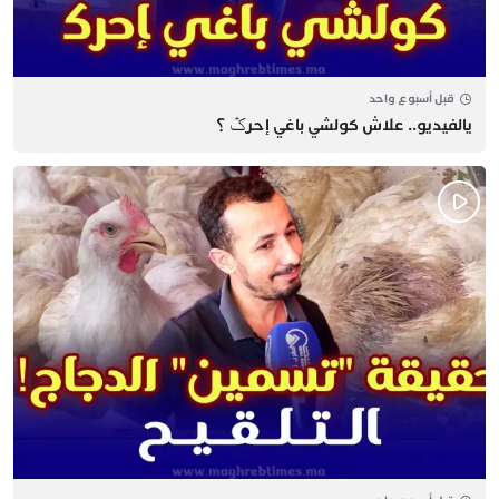
قبل أسبوع واحد
يالفيديو.. علاش كولشي باغي إحرݣ ؟