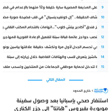
الحكم على المذيعة المصرية سارة خليفة و12 متهما بالإعدام في قضية هزت بلاد الفراعنة
9
بعد انكشاف الحقيقة.. “إل كونفيدينسيال” في قلب فضيحة صورة مضللة
10
أزمة تهز فندق“أكادير بيتش كلوب”…اتهامات باقتحام المكتب النقابي وم
11
إسبانيا تنصب حواجز عائمة قبالة سبتة لتفعيل الإعادة الفورية للمهاجرين
12
نورا فتحي تحسم الجدل لأول مرة وتكشف حقيقة علاقتها بياسين بونو
13
بيدرو سانشيز يتعرض للسب والهتافات الغاضبة خلال زيارته إلى سبتة
14
الداخلية تتدخل لحماية موظفي الجماعات من المنتخبين وتسحب ملف الت
15
المقال التالي
خارج الحدود
استنفار صحي بإسبانيا بعد وصول سفينة
موبوءة بفيروس “هانتا” إلى جزر الكناري