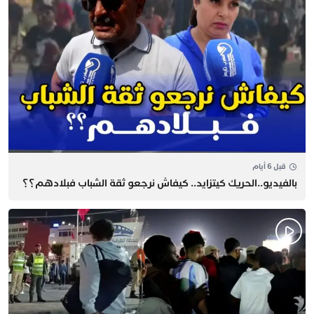
قبل 6 أيام
بالفيديو..الحريك كيتزايد.. كيفاش نرجعو ثقة الشباب فبلادهم؟؟