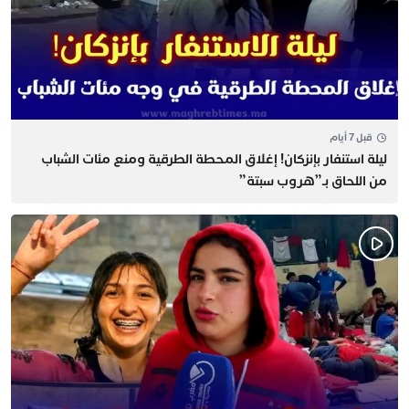
قبل 7 أيام
​ليلة استنفار بإنزكان! إغلاق المحطة الطرقية ومنع مئات الشباب
من اللحاق بـ”هروب سبتة”