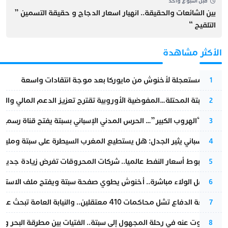
قبل أسبوع واحد
بين الشائعات والحقيقة.. انهيار اسعار الدجاج و حقيقة التسمين ”
التلقيح “
الأكثر مشاهدة
عودة مستعجلة لأخنوش من مايوركا بعد موجة انتقادات واسعة
1
أزمة سبتة المحتلة…المفوضية الأوروبية تقترح تعزيز الدعم المالي والت
2
عملية “الهروب الكبير”… الحرس المدني الإسباني بسبتة يفتح قناة رسمية
3
تقرير إسباني يثير الجدل: هل يستطيع المغرب السيطرة على سبتة ومليلي
4
رغم هبوط أسعار النفط عالميا.. شركات المحروقات تفرض زيادة جديدة
5
بعد حفل الولاء مباشرة.. أخنوش يطوي صفحة سبتة ويفتح ملف الاستجم
6
مقاطعة الدفاع تشل محاكمات 410 معتقلين.. والنيابة العامة تبحث عن حل قانوني
7
المسكوت عنه في رحلة المجهول إلى سبتة.. الفتيات بين مطرقة البحر وسن
8