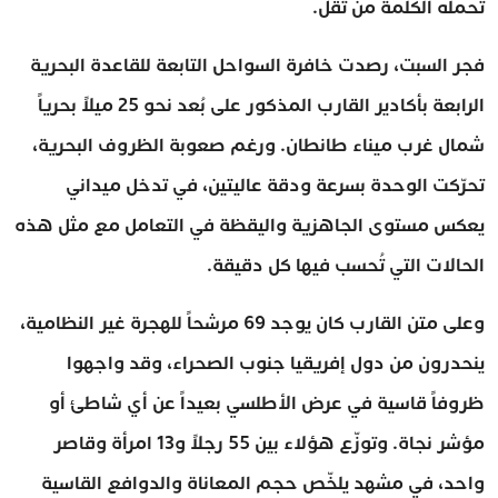
تحمله الكلمة من ثقل.
فجر السبت، رصدت خافرة السواحل التابعة للقاعدة البحرية
الرابعة بأكادير القارب المذكور على بُعد نحو 25 ميلاً بحرياً
شمال غرب ميناء طانطان. ورغم صعوبة الظروف البحرية،
تحرّكت الوحدة بسرعة ودقة عاليتين، في تدخل ميداني
يعكس مستوى الجاهزية واليقظة في التعامل مع مثل هذه
الحالات التي تُحسب فيها كل دقيقة.
وعلى متن القارب كان يوجد 69 مرشحاً للهجرة غير النظامية،
ينحدرون من دول إفريقيا جنوب الصحراء، وقد واجهوا
ظروفاً قاسية في عرض الأطلسي بعيداً عن أي شاطئ أو
مؤشر نجاة. وتوزّع هؤلاء بين 55 رجلاً و13 امرأة وقاصر
واحد، في مشهد يلخّص حجم المعاناة والدوافع القاسية