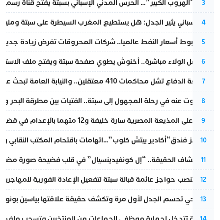
عملية “الهروب الكبير”… الحرس المدني الإسباني بسبتة يفتح قناة رسمية
3
تقرير إسباني يثير الجدل: هل يستطيع المغرب السيطرة على سبتة ومليلي
4
رغم هبوط أسعار النفط عالميا.. شركات المحروقات تفرض زيادة جديدة
5
بعد حفل الولاء مباشرة.. أخنوش يطوي صفحة سبتة ويفتح ملف الاستجم
6
مقاطعة الدفاع تشل محاكمات 410 معتقلين.. والنيابة العامة تبحث عن حل قانوني
7
المسكوت عنه في رحلة المجهول إلى سبتة.. الفتيات بين مطرقة البحر وسن
8
الحكم على المذيعة المصرية سارة خليفة و12 متهما بالإعدام في قضية هزت بلاد الفراعنة
9
أزمة تهز فندق“أكادير بيتش كلوب”…اتهامات باقتحام المكتب النقابي وم
10
بعد انكشاف الحقيقة.. “إل كونفيدينسيال” في قلب فضيحة صورة مضللة
11
إسبانيا تنصب حواجز عائمة قبالة سبتة لتفعيل الإعادة الفورية للمهاجرين
12
نورا فتحي تحسم الجدل لأول مرة وتكشف حقيقة علاقتها بياسين بونو
13
الداخلية تتدخل لحماية موظفي الجماعات من المنتخبين وتسحب ملف الت
14