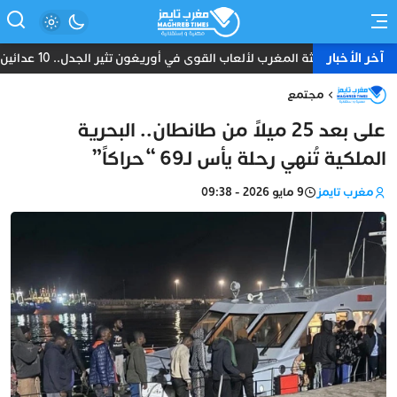
آخر الأخبار
بعثة المغرب لألعاب القوى في أوريغون تثير الجدل.. 10 عدائين ومدرب واحد دون طبيب أو إداري
مجتمع
على بعد 25 ميلاً من طانطان.. البحرية
الملكية تُنهي رحلة يأس لـ69 “حراكاً”
مغرب تايمز
9 مايو 2026 - 09:38