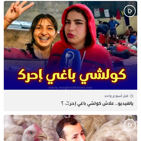
قبل أسبوع واحد
يالفيديو.. علاش كولشي باغي إحرݣ ؟