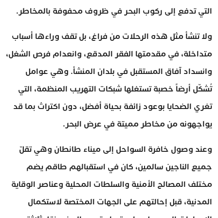
التي تدفع إلى ركوب البحر في ظروف محفوفة بالمخاطر.
ولا تنشأ مثل هذه الرحلات من فراغ، بل تقف وراءها أسباب
متداخلة، في مقدمتها الفقر المدقع، وانعدام فرص الشغل،
وانسداد آفاق المستقبل في بلدان المنشأ. وهي عوامل
تُشكّل أرضاً خصبة تستغلها شبكات التهريب المنظمة، التي
تغري الضحايا بوعود زائفة بحياة أفضل، دون اكتراث بما قد
يواجهونه من مخاطر مميتة في عرض البحر.
وعند وصول خافرة السواحل إلى ميناء طانطان وهي تقلّ
جميع الناجين سالمين، كان في استقبالهم طاقم يضم
مختلف المصالح الأمنية والسلطات المحلية وعناصر الوقاية
المدنية، قبل إحالتهم على الجهات المختصة لاستكمال