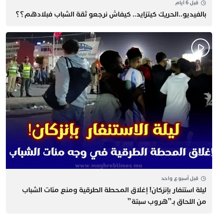
قبل 6 أيام
بالفيديو..الحريك كيتزايد.. كيفاش نرجعو ثقة الشباب فبلادهم؟؟
قبل أسبوع واحد
​ليلة استنفار بإنزكان! إغلاق المحطة الطرقية ومنع مئات الشباب
من اللحاق بـ”هروب سبتة”