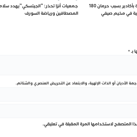
وقفة احتجاجية بأكادير بسبب حرمان 180
جمعيات أنزا تحذر: “الجيتسكي”يهدد سلام
ذية في مخيم صيفي
المصطافين ورياضة السورف
 بـ
*
ة الأديان أو الذات الإلهية، والابتعاد عن التحريض العنصري والشتائم.
ا المتصفح لاستخدامها المرة المقبلة في تعليقي.