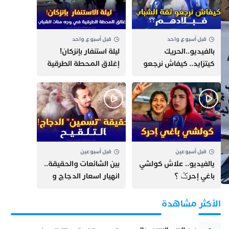
قبل أسبوع واحد
قبل أسبوع واحد
بالفيديو..الحريك
​ليلة استنفار بإنزكان!
كيتزايد.. كيفاش نرجعو
إغلاق المحطة الطرقية
ثقة الشباب فبلادهم؟؟
ومنع مئات الشباب من
اللحاق بـ”هروب سبتة”
قبل أسبوعين
قبل أسبوعين
يالفيديو.. علاش كولشي
بين الشائعات والحقيقة..
باغي إحرݣ ؟
انهيار اسعار الدجاج و
حقيقة التسمين ”
التلقيح “
الأكثر مشاهدة