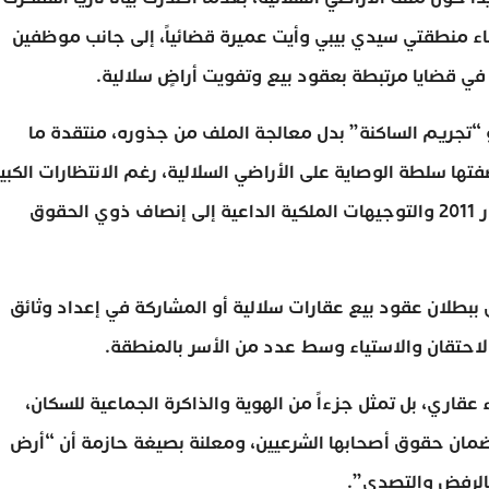
أبناء منطقتي سيدي بيبي وأيت عميرة قضائياً، إلى جانب موظفين
ي قضايا مرتبطة بعقود بيع وتفويت أراضٍ سلالية.
 “تجريم الساكنة” بدل معالجة الملف من جذوره، منتقدة ما
تها سلطة الوصاية على الأراضي السلالية، رغم الانتظارات الكبي
للساكنة بشأن تسوية هذا الملف وفق مقتضيات دستور 2011 والتوجيهات الملكية الداعية إلى إنصاف ذوي الحقوق
 ببطلان عقود بيع عقارات سلالية أو المشاركة في إعداد وثائق
لاحتقان والاستياء وسط عدد من الأسر بالمنطقة.
قاري، بل تمثل جزءاً من الهوية والذاكرة الجماعية للسكان،
مان حقوق أصحابها الشرعيين، ومعلنة بصيغة حازمة أن “أرض
الرفض والتصدي”.