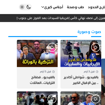
رج الحدود
طب وصحة
أجناس كبرى
ن إلى نصف نهائي كأس إفريقيا للسيدات بعد الفوز على جنوب إفريقيا
إد
صوت وصورة
قبل 3 أيام
قبل 5 أيام
بالفيديو.. شواطئ أكادير
بالفيديو.. فضائح
.. بين الإقبال الكبير
التزكيات..العائلات
وارتفاع التكاليف
السياسية تحكم المغرب
الازدحام وغلاء الكراء
وقصة “وهبي”
و”السيمو” تثير الجدل