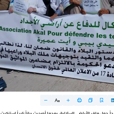
ً حول ملف الأراضي السلالية، بعدما أصدرت بياناً نارياً استنكرت