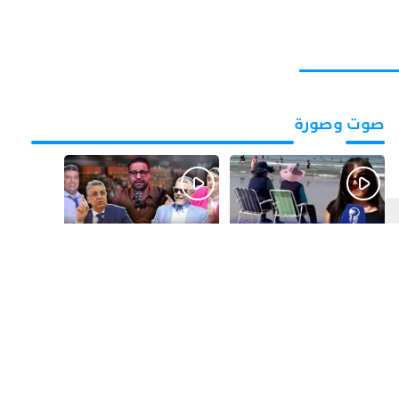
صوت وصورة
قبل 3 أيام
قبل 5 أيام
بالفيديو.. شواطئ أكادير
بالفيديو.. فضائح
.. بين الإقبال الكبير
التزكيات..العائلات
وارتفاع التكاليف
السياسية تحكم المغرب
الازدحام وغلاء الكراء
وقصة “وهبي”
و”السيمو” تثير الجدل