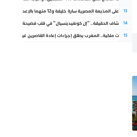
الحكم على المذيعة المصرية سارة خليفة و12 متهما بالإعدام في قضية هزت بلاد الفراعنة
13
بعد انكشاف الحقيقة.. “إل كونفيدينسيال” في قلب فضيحة صورة مضلل
14
بتعليمات ملكية.. المغرب يطلق إجراءات إعادة القاصرين غير المرفوقين 
15