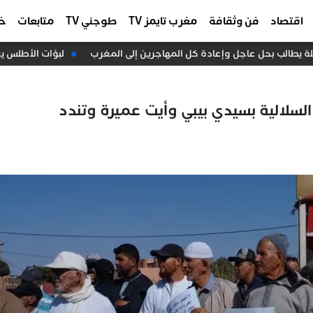
اقتصاد
فن وثقافة
مغرب تايمز TV
طوجني TV
متابعات
خا
 يطالب بحل عاجل وإعادة كل المهاجرين إلى المغرب
لبؤات الأطلس يعبر
سلالية بسيدي بيبي وأيت عميرة وتندد