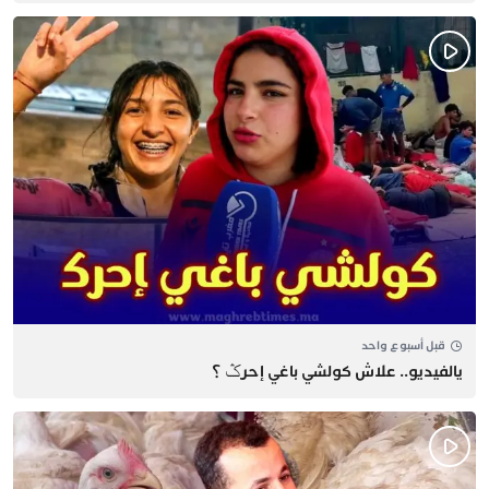
قبل أسبوع واحد
يالفيديو.. علاش كولشي باغي إحرݣ ؟