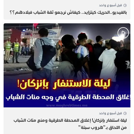
قبل أسبوع واحد
بالفيديو..الحريك كيتزايد.. كيفاش نرجعو ثقة الشباب فبلادهم؟؟
قبل أسبوع واحد
​ليلة استنفار بإنزكان! إغلاق المحطة الطرقية ومنع مئات الشباب
من اللحاق بـ”هروب سبتة”