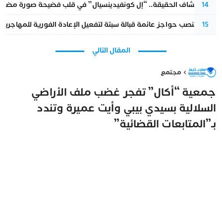
بعد انكشاف الحقيقة.. “إل كونفيدينسيال” في قلب فضيحة صورة مضللة
14
إسبانيا تنصب حواجز عائمة قبالة سبتة لتفعيل الإعادة الفورية للمهاجرين
15
المقال التالي
مجتمع
جمعية “أكال” تفجر غضب ملف الأراضي
السلالية بسيدي بيبي وأيت عميرة وتندد
بـ”المتابعات القضائية”
مغرب تايمز
9 مايو 2026 - 09:31