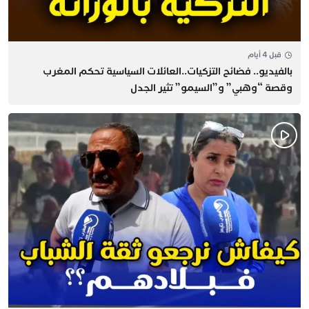
قبل 4 أيام
بالفيديو.. فضائح التزكيات..العائلات السياسية تحكم المغرب
وقصة “وهبي” و”السيمو” تثير الجدل