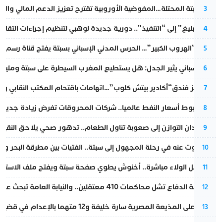
أزمة سبتة المحتلة…المفوضية الأوروبية تقترح تعزيز الدعم المالي والت
3
من “التبليغ” إلى “التنفيذ”.. دورية جديدة لوهبي لتنظيم إجراءات التقا
4
عملية “الهروب الكبير”… الحرس المدني الإسباني بسبتة يفتح قناة رسمية
5
تقرير إسباني يثير الجدل: هل يستطيع المغرب السيطرة على سبتة ومليلي
6
أزمة تهز فندق“أكادير بيتش كلوب”…اتهامات باقتحام المكتب النقابي وم
7
رغم هبوط أسعار النفط عالميا.. شركات المحروقات تفرض زيادة جديدة
8
من فقدان التوازن إلى صعوبة تناول الطعام.. تدهور صحي يلاحق النقيب ز
9
المسكوت عنه في رحلة المجهول إلى سبتة.. الفتيات بين مطرقة البحر وسن
10
بعد حفل الولاء مباشرة.. أخنوش يطوي صفحة سبتة ويفتح ملف الاستجم
11
مقاطعة الدفاع تشل محاكمات 410 معتقلين.. والنيابة العامة تبحث عن حل قانوني
12
الحكم على المذيعة المصرية سارة خليفة و12 متهما بالإعدام في قضية هزت بلاد الفراعنة
13