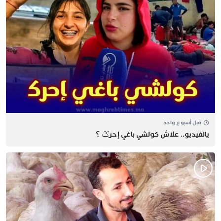
قبل أسبوع واحد
يالفيديو.. علاش كولشي باغي إحرݣ ؟