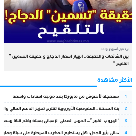
قبل أسبوع واحد
بين الشائعات والحقيقة.. انهيار اسعار الدجاج و حقيقة التسمين ”
التلقيح “
الأكثر مشاهدة
عودة مستعجلة لأخنوش من مايوركا بعد موجة انتقادات واسعة
1
أزمة سبتة المحتلة…المفوضية الأوروبية تقترح تعزيز الدعم المالي والت
2
عملية “الهروب الكبير”… الحرس المدني الإسباني بسبتة يفتح قناة رسمية
3
تقرير إسباني يثير الجدل: هل يستطيع المغرب السيطرة على سبتة ومليلي
4