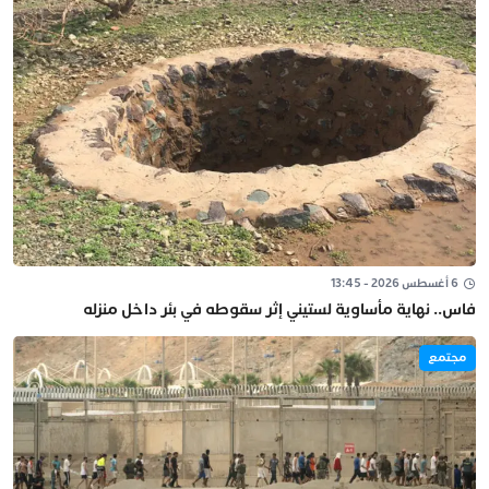
6 أغسطس 2026 - 13:45
فاس.. نهاية مأساوية لستيني إثر سقوطه في بئر داخل منزله
مجتمع