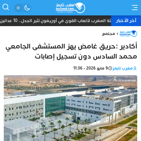
آخر الأخبار
بعثة المغرب لألعاب القوى في أوريغون تثير الجدل.. 10 عدائين ومدرب واحد دون طبيب أو إداري
مجتمع
أكادير :حريق غامض يهز المستشفى الجامعي
محمد السادس دون تسجيل إصابات
مغرب تايمز
9 مايو 2026 - 11:36