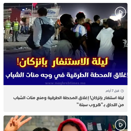
قبل 7 أيام
​ليلة استنفار بإنزكان! إغلاق المحطة الطرقية ومنع مئات الشباب
من اللحاق بـ”هروب سبتة”