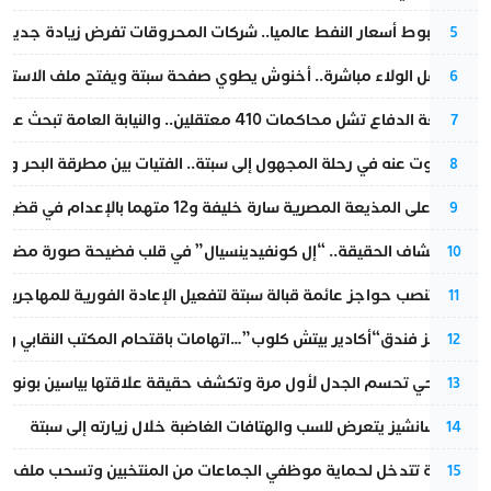
رغم هبوط أسعار النفط عالميا.. شركات المحروقات تفرض زيادة جديدة
5
بعد حفل الولاء مباشرة.. أخنوش يطوي صفحة سبتة ويفتح ملف الاستجم
6
مقاطعة الدفاع تشل محاكمات 410 معتقلين.. والنيابة العامة تبحث عن حل قانوني
7
المسكوت عنه في رحلة المجهول إلى سبتة.. الفتيات بين مطرقة البحر وسن
8
الحكم على المذيعة المصرية سارة خليفة و12 متهما بالإعدام في قضية هزت بلاد الفراعنة
9
بعد انكشاف الحقيقة.. “إل كونفيدينسيال” في قلب فضيحة صورة مضللة
10
إسبانيا تنصب حواجز عائمة قبالة سبتة لتفعيل الإعادة الفورية للمهاجرين
11
أزمة تهز فندق“أكادير بيتش كلوب”…اتهامات باقتحام المكتب النقابي وم
12
نورا فتحي تحسم الجدل لأول مرة وتكشف حقيقة علاقتها بياسين بونو
13
بيدرو سانشيز يتعرض للسب والهتافات الغاضبة خلال زيارته إلى سبتة
14
الداخلية تتدخل لحماية موظفي الجماعات من المنتخبين وتسحب ملف الت
15