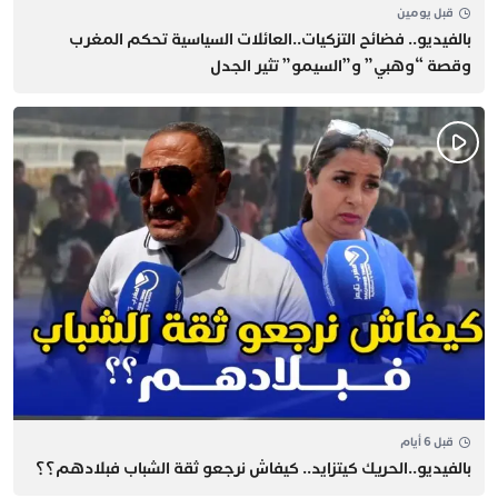
قبل يومين
بالفيديو.. فضائح التزكيات..العائلات السياسية تحكم المغرب
وقصة “وهبي” و”السيمو” تثير الجدل
قبل 6 أيام
بالفيديو..الحريك كيتزايد.. كيفاش نرجعو ثقة الشباب فبلادهم؟؟