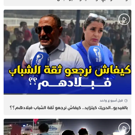
قبل أسبوع واحد
بالفيديو..الحريك كيتزايد.. كيفاش نرجعو ثقة الشباب فبلادهم؟؟