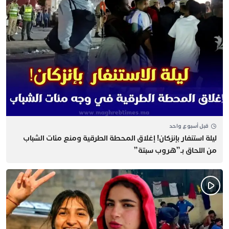
قبل أسبوع واحد
​ليلة استنفار بإنزكان! إغلاق المحطة الطرقية ومنع مئات الشباب
من اللحاق بـ”هروب سبتة”