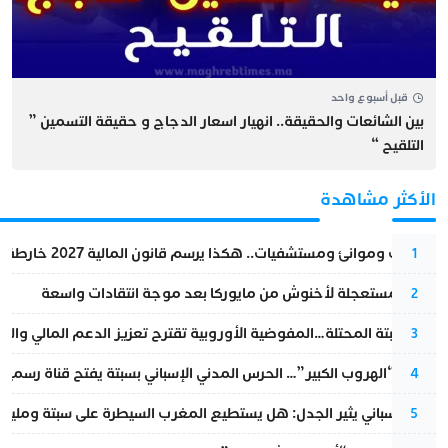
قبل أسبوع واحد
بين الشائعات والحقيقة.. انهيار اسعار الدجاج و حقيقة التسمين ”
التلقيح “
الأكثر مشاهدة
قطارات وموانئ ومستشفيات.. هكذا يرسم قانون المالية 2027 خارطة المغرب المقبل
1
عودة مستعجلة لأخنوش من مايوركا بعد موجة انتقادات واسعة
2
أزمة سبتة المحتلة…المفوضية الأوروبية تقترح تعزيز الدعم المالي والت
3
عملية “الهروب الكبير”… الحرس المدني الإسباني بسبتة يفتح قناة رسمية
4
تقرير إسباني يثير الجدل: هل يستطيع المغرب السيطرة على سبتة ومليلي
5