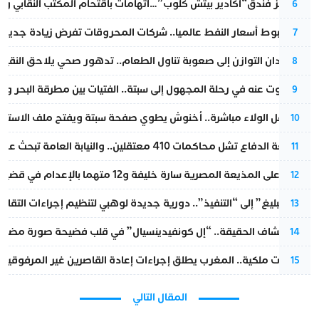
أزمة تهز فندق“أكادير بيتش كلوب”…اتهامات باقتحام المكتب النقابي وم
6
رغم هبوط أسعار النفط عالميا.. شركات المحروقات تفرض زيادة جديدة
7
من فقدان التوازن إلى صعوبة تناول الطعام.. تدهور صحي يلاحق النقيب ز
8
المسكوت عنه في رحلة المجهول إلى سبتة.. الفتيات بين مطرقة البحر وسن
9
بعد حفل الولاء مباشرة.. أخنوش يطوي صفحة سبتة ويفتح ملف الاستجم
10
مقاطعة الدفاع تشل محاكمات 410 معتقلين.. والنيابة العامة تبحث عن حل قانوني
11
الحكم على المذيعة المصرية سارة خليفة و12 متهما بالإعدام في قضية هزت بلاد الفراعنة
12
من “التبليغ” إلى “التنفيذ”.. دورية جديدة لوهبي لتنظيم إجراءات التقا
13
بعد انكشاف الحقيقة.. “إل كونفيدينسيال” في قلب فضيحة صورة مضللة
14
بتعليمات ملكية.. المغرب يطلق إجراءات إعادة القاصرين غير المرفوقين 
15
المقال التالي