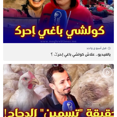
قبل أسبوع واحد
يالفيديو.. علاش كولشي باغي إحرݣ ؟