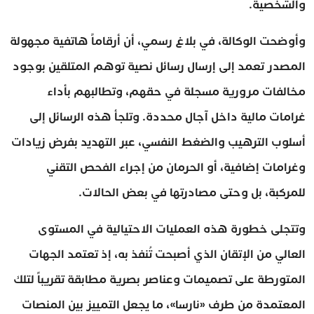
والشخصية.
وأوضحت الوكالة، في بلاغ رسمي، أن أرقاماً هاتفية مجهولة
المصدر تعمد إلى إرسال رسائل نصية توهم المتلقين بوجود
مخالفات مرورية مسجلة في حقهم، وتطالبهم بأداء
غرامات مالية داخل آجال محددة. وتلجأ هذه الرسائل إلى
أسلوب الترهيب والضغط النفسي، عبر التهديد بفرض زيادات
وغرامات إضافية، أو الحرمان من إجراء الفحص التقني
للمركبة، بل وحتى مصادرتها في بعض الحالات.
وتتجلى خطورة هذه العمليات الاحتيالية في المستوى
العالي من الإتقان الذي أصبحت تُنفذ به، إذ تعتمد الجهات
المتورطة على تصميمات وعناصر بصرية مطابقة تقريباً لتلك
المعتمدة من طرف «نارسا»، ما يجعل التمييز بين المنصات