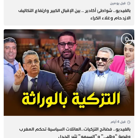
قبل يومين
بالفيديو.. شواطئ أكادير .. بين الإقبال الكبير وارتفاع التكاليف
الازدحام وغلاء الكراء
قبل 4 أيام
بالفيديو.. فضائح التزكيات..العائلات السياسية تحكم المغرب
وقصة “وهبي” و”السيمو” تثير الجدل