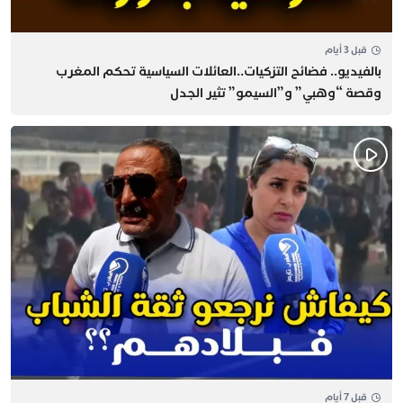
قبل 3 أيام
بالفيديو.. فضائح التزكيات..العائلات السياسية تحكم المغرب
وقصة “وهبي” و”السيمو” تثير الجدل
قبل 7 أيام