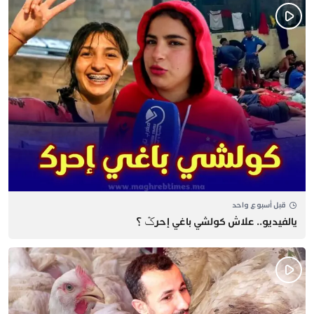
قبل أسبوع واحد
يالفيديو.. علاش كولشي باغي إحرݣ ؟