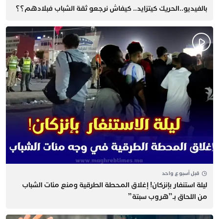
بالفيديو..الحريك كيتزايد.. كيفاش نرجعو ثقة الشباب فبلادهم؟؟
قبل أسبوع واحد
​ليلة استنفار بإنزكان! إغلاق المحطة الطرقية ومنع مئات الشباب
من اللحاق بـ”هروب سبتة”