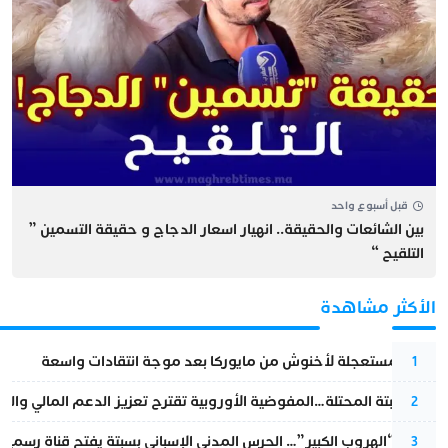
قبل أسبوع واحد
بين الشائعات والحقيقة.. انهيار اسعار الدجاج و حقيقة التسمين ”
التلقيح “
الأكثر مشاهدة
عودة مستعجلة لأخنوش من مايوركا بعد موجة انتقادات واسعة
1
أزمة سبتة المحتلة…المفوضية الأوروبية تقترح تعزيز الدعم المالي والت
2
عملية “الهروب الكبير”… الحرس المدني الإسباني بسبتة يفتح قناة رسمية
3