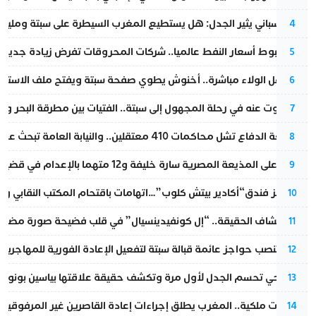
تقرير إسباني يثير الجدل: هل يستطيع المغرب السيطرة على سبتة ومليلي
4
رغم هبوط أسعار النفط عالميا.. شركات المحروقات تفرض زيادة جديدة
5
بعد حفل الولاء مباشرة.. أخنوش يطوي صفحة سبتة ويفتح ملف الاستجم
6
المسكوت عنه في رحلة المجهول إلى سبتة.. الفتيات بين مطرقة البحر وسن
7
مقاطعة الدفاع تشل محاكمات 410 معتقلين.. والنيابة العامة تبحث عن حل قانوني
8
الحكم على المذيعة المصرية سارة خليفة و12 متهما بالإعدام في قضية هزت بلاد الفراعنة
9
أزمة تهز فندق“أكادير بيتش كلوب”…اتهامات باقتحام المكتب النقابي وم
10
بعد انكشاف الحقيقة.. “إل كونفيدينسيال” في قلب فضيحة صورة مضللة
11
إسبانيا تنصب حواجز عائمة قبالة سبتة لتفعيل الإعادة الفورية للمهاجرين
12
نورا فتحي تحسم الجدل لأول مرة وتكشف حقيقة علاقتها بياسين بونو
13
بتعليمات ملكية.. المغرب يطلق إجراءات إعادة القاصرين غير المرفوقين 
14