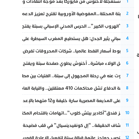
عودة مستعجلة لأخنوش من مايوركا بعد موجة انتقادات واسعة
1
أزمة سبتة المحتلة…المفوضية الأوروبية تقترح تعزيز الدعم المالي والت
2
عملية “الهروب الكبير”… الحرس المدني الإسباني بسبتة يفتح قناة رسمية
3
تقرير إسباني يثير الجدل: هل يستطيع المغرب السيطرة على سبتة ومليل
4
رغم هبوط أسعار النفط عالميا.. شركات المحروقات تفرض زيادة جديد
5
بعد حفل الولاء مباشرة.. أخنوش يطوي صفحة سبتة ويفتح ملف الاستجم
6
المسكوت عنه في رحلة المجهول إلى سبتة.. الفتيات بين مطرقة البحر وس
7
مقاطعة الدفاع تشل محاكمات 410 معتقلين.. والنيابة العامة تبحث عن حل قانوني
8
الحكم على المذيعة المصرية سارة خليفة و12 متهما بالإعدام في قضية هزت بلاد الفراعنة
9
أزمة تهز فندق“أكادير بيتش كلوب”…اتهامات باقتحام المكتب النقابي وم
10
بعد انكشاف الحقيقة.. “إل كونفيدينسيال” في قلب فضيحة صورة مضلل
11
إسبانيا تنصب حواجز عائمة قبالة سبتة لتفعيل الإعادة الفورية للمهاجرين
12