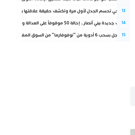
نورا فتحي تحسم الجدل لأول مرة وتكشف حقيقة علاقتها بياسين بونو
13
تطورات جديدة ببني أنصار.. إحالة 50 موقوفاً على العدالة ومتابعات بتهم ثقيلة
14
قرار عاجل بسحب 6 أدوية من “نوفوفارما” من السوق المغربية بسبب خلل في الجودة
15