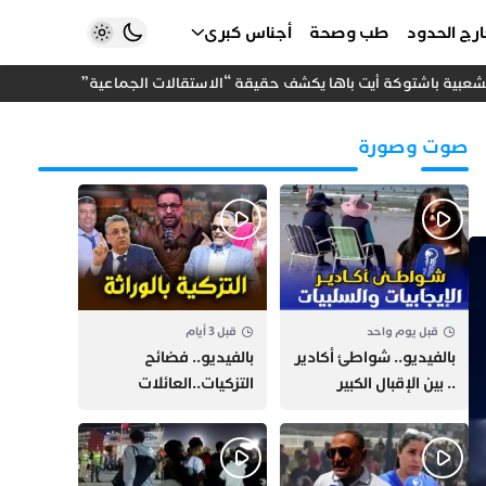
رج الحدود
طب وصحة
أجناس كبرى
بية باشتوكة أيت باها يكشف حقيقة “الاستقالات الجماعية”
دعوات عب
صوت وصورة
قبل يوم واحد
قبل 3 أيام
بالفيديو.. شواطئ أكادير
بالفيديو.. فضائح
.. بين الإقبال الكبير
التزكيات..العائلات
وارتفاع التكاليف
السياسية تحكم المغرب
الازدحام وغلاء الكراء
وقصة “وهبي”
و”السيمو” تثير الجدل