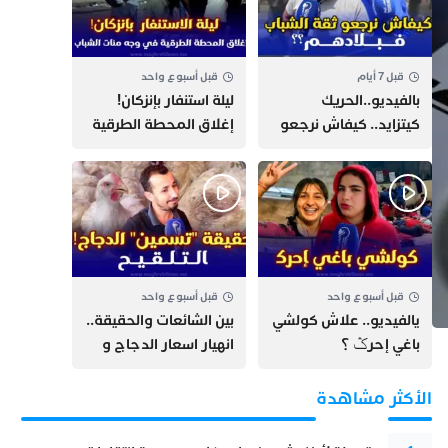
قبل 7 أيام
قبل أسبوع واحد
بالفيديو..الحريك
​ليلة استنفار بإنزكان!
كيتزايد.. كيفاش نرجعو
إغلاق المحطة الطرقية
ثقة الشباب فبلادهم؟؟
ومنع مئات الشباب من
اللحاق بـ”هروب سبتة”
قبل أسبوع واحد
قبل أسبوع واحد
يالفيديو.. علاش كولشي
بين الشائعات والحقيقة..
باغي إحرݣ ؟
انهيار اسعار الدجاج و
حقيقة التسمين ”
التلقيح “
الأكثر مشاهدة