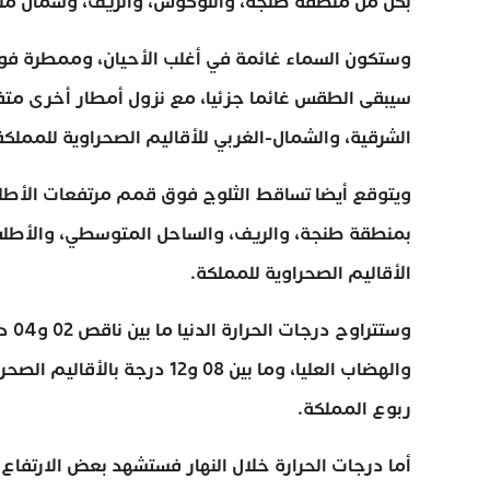
بكل من منطقة طنجة، واللوكوس، والريف، وشمال من
وستكون السماء غائمة في أغلب الأحيان، وممطرة فو
سيبقى الطقس غائما جزئيا، مع نزول أمطار أخرى مت
الشرقية، والشمال-الغربي للأقاليم الصحراوية للمم
ويتوقع أيضا تساقط الثلوج فوق قمم مرتفعات الأطلس
بمنطقة طنجة، والريف، والساحل المتوسطي، والأطل
الأقاليم الصحراوية للمملكة.
ربوع المملكة.
أما درجات الحرارة خلال النهار فستشهد بعض الارتفا