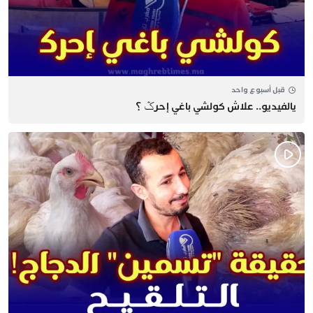
قبل أسبوع واحد
يالفيديو.. علاش كولشي باغي إحرݣ ؟