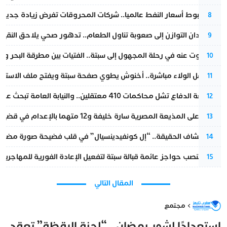
رغم هبوط أسعار النفط عالميا.. شركات المحروقات تفرض زيادة جديدة
8
من فقدان التوازن إلى صعوبة تناول الطعام.. تدهور صحي يلاحق النقيب ز
9
المسكوت عنه في رحلة المجهول إلى سبتة.. الفتيات بين مطرقة البحر وسن
10
بعد حفل الولاء مباشرة.. أخنوش يطوي صفحة سبتة ويفتح ملف الاستجم
11
مقاطعة الدفاع تشل محاكمات 410 معتقلين.. والنيابة العامة تبحث عن حل قانوني
12
الحكم على المذيعة المصرية سارة خليفة و12 متهما بالإعدام في قضية هزت بلاد الفراعنة
13
بعد انكشاف الحقيقة.. “إل كونفيدينسيال” في قلب فضيحة صورة مضللة
14
إسبانيا تنصب حواجز عائمة قبالة سبتة لتفعيل الإعادة الفورية للمهاجرين
15
المقال التالي
مجتمع
استعدادًا لشهر رمضان.. “لجنة اليقظة” تعقد