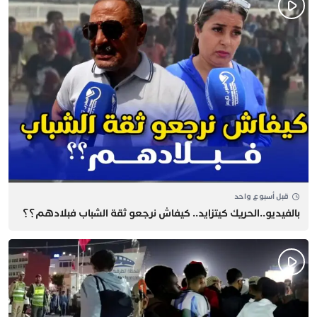
قبل أسبوع واحد
بالفيديو..الحريك كيتزايد.. كيفاش نرجعو ثقة الشباب فبلادهم؟؟