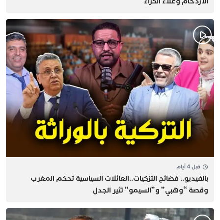
الازدحام وغلاء الكراء
قبل 4 أيام
بالفيديو.. فضائح التزكيات..العائلات السياسية تحكم المغرب
وقصة “وهبي” و”السيمو” تثير الجدل