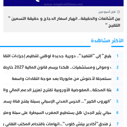
قبل أسبوعين
بين الشائعات والحقيقة.. انهيار اسعار الدجاج و حقيقة التسمين ”
التلقيح “
الأكثر مشاهدة
من “التبليغ” إلى “التنفيذ”.. دورية جديدة لوهبي لتنظيم إجراءات التقا
1
قطارات وموانئ ومستشفيات.. هكذا يرسم قانون المالية 2027 خارطة المغرب المقبل
2
عودة مستعجلة لأخنوش من مايوركا بعد موجة انتقادات واسعة
3
أزمة سبتة المحتلة…المفوضية الأوروبية تقترح تعزيز الدعم المالي والت
4
عملية “الهروب الكبير”… الحرس المدني الإسباني بسبتة يفتح قناة رسمية
5
تقرير إسباني يثير الجدل: هل يستطيع المغرب السيطرة على سبتة ومليلي
6
أزمة تهز فندق“أكادير بيتش كلوب”…اتهامات باقتحام المكتب النقابي وم
7