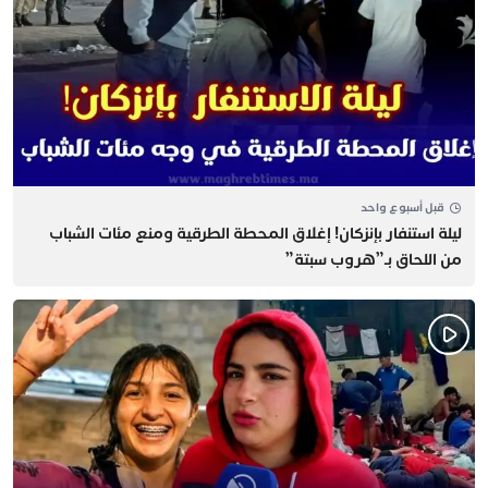
قبل أسبوع واحد
​ليلة استنفار بإنزكان! إغلاق المحطة الطرقية ومنع مئات الشباب
من اللحاق بـ”هروب سبتة”