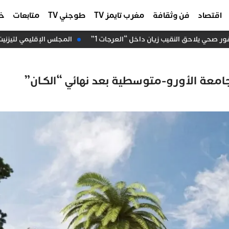
اقتصاد
فن وثقافة
مغرب تايمز TV
طوجني TV
متابعات
خا
صحي يلاحق النقيب زيان داخل “العرجات 1”
المجلس الإقليمي لتيزنيت 
معة الأورو-متوسطية بعد نهائي “الكـان”