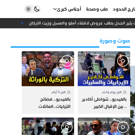
رج الحدود
طب وصحة
أجناس كبرى
يثير الجدل بطلب عروض لاقتناء أملو والعسل وزيت الأركان
الأسعار لا ت
صوت وصورة
قبل يوم واحد
قبل 3 أيام
بالفيديو.. شواطئ أكادير
بالفيديو.. فضائح
.. بين الإقبال الكبير
التزكيات..العائلات
وارتفاع التكاليف
السياسية تحكم المغرب
الازدحام وغلاء الكراء
وقصة “وهبي”
و”السيمو” تثير الجدل