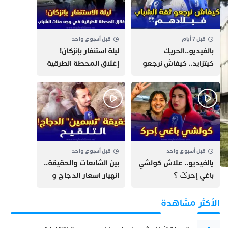
قبل 7 أيام
قبل أسبوع واحد
بالفيديو..الحريك
​ليلة استنفار بإنزكان!
كيتزايد.. كيفاش نرجعو
إغلاق المحطة الطرقية
ثقة الشباب فبلادهم؟؟
ومنع مئات الشباب من
اللحاق بـ”هروب سبتة”
قبل أسبوع واحد
قبل أسبوع واحد
يالفيديو.. علاش كولشي
بين الشائعات والحقيقة..
باغي إحرݣ ؟
انهيار اسعار الدجاج و
حقيقة التسمين ”
التلقيح “
الأكثر مشاهدة