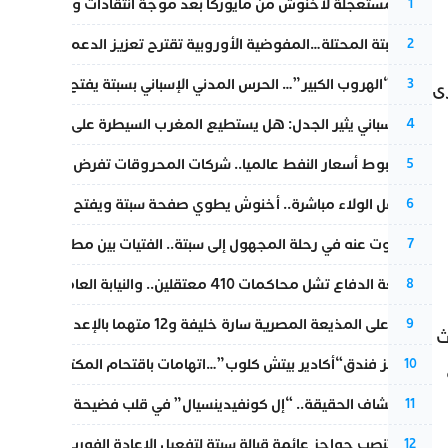
عودة مستعجلة لأخنوش من مايوركا بعد موجة انتقادات واسعة
1
أزمة سبتة المحتلة…المفوضية الأوروبية تقترح تعزيز الدعم المالي والت
2
عملية “الهروب الكبير”… الحرس المدني الإسباني بسبتة يفتح قناة رسمية
3
رى
تقرير إسباني يثير الجدل: هل يستطيع المغرب السيطرة على سبتة ومليل
4
رغم هبوط أسعار النفط عالميا.. شركات المحروقات تفرض زيادة جديد
5
بعد حفل الولاء مباشرة.. أخنوش يطوي صفحة سبتة ويفتح ملف الاستجم
6
المسكوت عنه في رحلة المجهول إلى سبتة.. الفتيات بين مطرقة البحر وس
7
مقاطعة الدفاع تشل محاكمات 410 معتقلين.. والنيابة العامة تبحث عن حل قانوني
8
الحكم على المذيعة المصرية سارة خليفة و12 متهما بالإعدام في قضية هزت بلاد الفراعنة
9
ث
أزمة تهز فندق“أكادير بيتش كلوب”…اتهامات باقتحام المكتب النقابي وم
10
بعد انكشاف الحقيقة.. “إل كونفيدينسيال” في قلب فضيحة صورة مضلل
11
إسبانيا تنصب حواجز عائمة قبالة سبتة لتفعيل الإعادة الفورية للمهاجرين
12