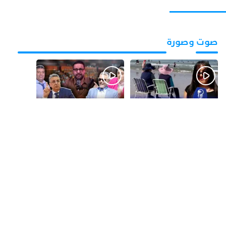
صوت وصورة
قبل يوم واحد
قبل 3 أيام
بالفيديو.. شواطئ أكادير
بالفيديو.. فضائح
.. بين الإقبال الكبير
التزكيات..العائلات
وارتفاع التكاليف
السياسية تحكم المغرب
الازدحام وغلاء الكراء
وقصة “وهبي”
و”السيمو” تثير الجدل