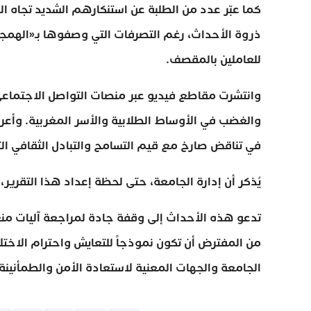
كما عبّر عدد من الطلبة عن استنكارهم الشديد تجاه الم
ذروة الأحداث، رغم التصرفات التي وصفوها بـ«الهمجي
للعاملين بالمقصف.
وانتشرت مقاطع فيديو عبر منصات التواصل الاجتماعي ت
والغضب في الأوساط الطلابية والأسر المغربية. وأع
في تناقض صارخ مع قيم التسامح والتبادل الثقافي ال
يُذكر أن إدارة الجامعة، حتى لحظة إعداد هذا التقرير،
تدعو هذه الأحداث إلى وقفة جادة لمراجعة آليات منع 
من المفترض أن تكون نموذجاً للتعايش واحترام الاختل
الجامعة والجهات المعنية لاستعادة الأمن والطمأنين