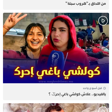
من اللحاق بـ”هروب سبتة”
قبل أسبوع واحد
يالفيديو.. علاش كولشي باغي إحرݣ ؟