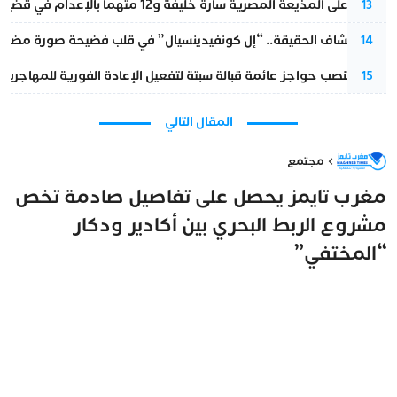
الحكم على المذيعة المصرية سارة خليفة و12 متهما بالإعدام في قضية هزت بلاد الفراعنة
13
بعد انكشاف الحقيقة.. “إل كونفيدينسيال” في قلب فضيحة صورة مضللة
14
إسبانيا تنصب حواجز عائمة قبالة سبتة لتفعيل الإعادة الفورية للمهاجرين
15
المقال التالي
مجتمع
مغرب تايمز يحصل على تفاصيل صادمة تخص
مشروع الربط البحري بين أكادير ودكار
“المختفي”
مغرب تايمز
14 يناير 2026 - 14:50