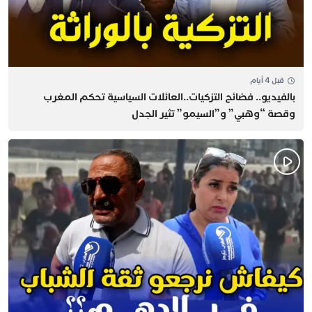
قبل 4 أيام
بالفيديو.. فضائح التزكيات..العائلات السياسية تحكم المغرب
وقصة “وهبي” و”السيمو” تثير الجدل