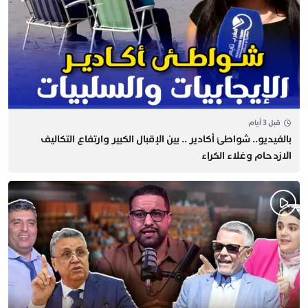
قبل 3 أيام
بالفيديو.. شواطئ أكادير .. بين الإقبال الكبير وارتفاع التكاليف
الازدحام وغلاء الكراء