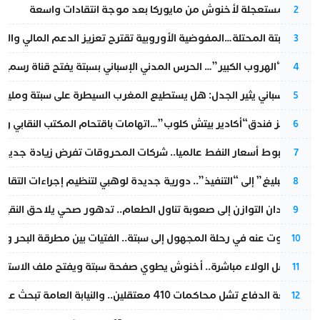
عودة مستعجلة لأخنوش من مايوركا بعد موجة انتقادات واسعة
2
أزمة سبتة المحتلة…المفوضية الأوروبية تقترح تعزيز الدعم المالي والت
3
عملية “الهروب الكبير”… الحرس المدني الإسباني بسبتة يفتح قناة رسمية
4
تقرير إسباني يثير الجدل: هل يستطيع المغرب السيطرة على سبتة ومليلي
5
أزمة تهز فندق“أكادير بيتش كلوب”…اتهامات باقتحام المكتب النقابي وم
6
رغم هبوط أسعار النفط عالميا.. شركات المحروقات تفرض زيادة جديدة
7
من “التبليغ” إلى “التنفيذ”.. دورية جديدة لوهبي لتنظيم إجراءات التقا
8
من فقدان التوازن إلى صعوبة تناول الطعام.. تدهور صحي يلاحق النقيب ز
9
المسكوت عنه في رحلة المجهول إلى سبتة.. الفتيات بين مطرقة البحر وسن
10
بعد حفل الولاء مباشرة.. أخنوش يطوي صفحة سبتة ويفتح ملف الاستجم
11
مقاطعة الدفاع تشل محاكمات 410 معتقلين.. والنيابة العامة تبحث عن حل قانوني
12