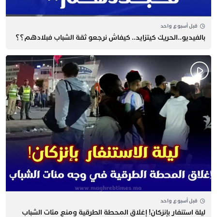
قبل أسبوع واحد
بالفيديو..الحريك كيتزايد.. كيفاش نرجعو ثقة الشباب فبلادهم؟؟
قبل أسبوع واحد
​ليلة استنفار بإنزكان! إغلاق المحطة الطرقية ومنع مئات الشباب