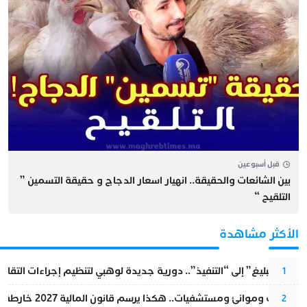
قبل أسبوعين
بين الشائعات والحقيقة.. انهيار اسعار الدجاج و حقيقة التسمين ”
التلقيح “
الأكثر مشاهدة
من “التبليغ” إلى “التنفيذ”.. دورية جديدة لوهبي لتنظيم إجراءات التقا
1
قطارات وموانئ ومستشفيات.. هكذا يرسم قانون المالية 2027 خارطة المغرب المقبل
2