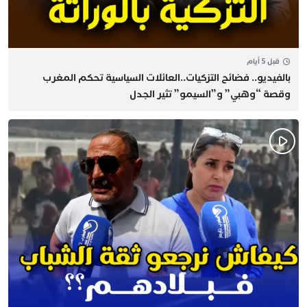
قبل 5 أيام
بالفيديو.. فضائح التزكيات..العائلات السياسية تحكم المغرب
وقصة “وهبي” و”السيمو” تثير الجدل