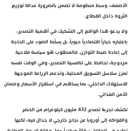
الأضعف، وسط منظومة لا تضمن بالضرورة عدالة توزيع
الثروة داخل القطاع.
ولا يدعو هذا الواقع إلى التشكيك في أهمية التصدير،
باعتباره خياراً اقتصادياً حيوياً، بل يسلّط الضوء على الحاجة
إلى إعادة ضبط التوازن. فالمطلوب هو سياسة فلاحية
مزدوجة، تحافظ على تنافسية التصدير، وفي الوقت نفسه
تعزز سلاسل التسويق المحلية، وتدعم الزراعة الموجهة
للاستهلاك الداخلي، بما يساهم في استقرار الأسعار وضمان
الأمن الغذائي.
تكشف تجربة تصدير 432 مليون كيلوغرام من الخضر
والفواكه إلى أوروبا عن نجاح خارجي لا جدال فيه، لكنها
تطرح في المقابل سؤالاً مركزياً حول مكانة السوق الوطنية