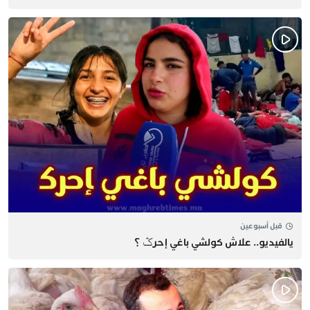
قبل أسبوعين
يالفيديو.. علاش كولشي باغي إحرݣ ؟