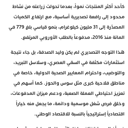
كأحد أكثر المنتجات نمواً، بعدما تحولت زراعته من نشاط
محدود إلى رافعة تصديرية أساسية، مع ارتفاع الكميات
المصدَّرة إلى 31 مليون كيلوغرام، بنمو قياسي بلغ 779 في
المائة منذ 2016، مدفوعاً بالطلب الأوروبي المرتفع.
هذا التوجه التصديري لم يكن وليد الصدفة، بل جاء نتيجة
استثمارات مكثفة في السقي العصري، وسلاسل التبريد،
والتوضيب، واحترام المعايير الصحية الدولية، خاصة في
مناطق فلاحية كبرى مثل سوس والحوز. كما أسهم في
تعزيز احتياطي العملة الصعبة، ودعم ميزان المدفوعات،
وخلق فرص شغل موسمية ودائمة، ما يجعل منه خياراً
اقتصادياً إستراتيجياً بالنسبة للاقتصاد الوطني.