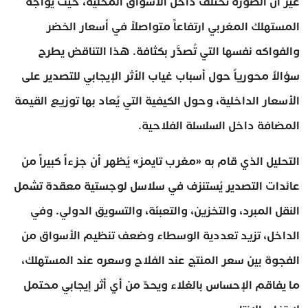
غير أن الصورة تختلف داخل الأسواق المحلية، حيث يواجه
المستهلك المغربي ارتفاعاً متواصلاً في أسعار الخضر
والفواكه نفسها التي تُصدَّر بكثافة. هذا التناقض يطرح
سؤالاً محورياً حول أسباب غياب الأثر الإيجابي للتصدير على
الأسعار الداخلية، وحول الكيفية التي يُعاد بها توزيع القيمة
المضافة داخل السلسلة الفلاحية.
التحليل الذي قام به «مغرب تايمز» يُظهر أن جزءاً كبيراً من
عائدات التصدير يُستنزف في سلاسل لوجستية معقدة تشمل
النقل المبرد، والتخزين، والتعبئة، والتسويق الدولي. وفي
الداخل، تزيد تعددية الوسطاء وضعف تنظيم الأسواق من
الفجوة بين سعر المنتج عند الفلاح وسعره عند المستهلك،
ما يفاقم الإحساس بالغلاء ويحدّ من أي أثر إيجابي محتمل