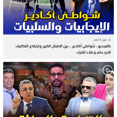
قبل 4 أيام
بالفيديو.. شواطئ أكادير .. بين الإقبال الكبير وارتفاع التكاليف
الازدحام وغلاء الكراء