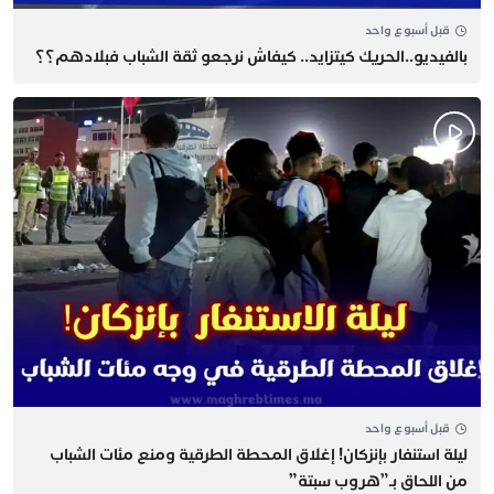
قبل أسبوع واحد
بالفيديو..الحريك كيتزايد.. كيفاش نرجعو ثقة الشباب فبلادهم؟؟
قبل أسبوع واحد
​ليلة استنفار بإنزكان! إغلاق المحطة الطرقية ومنع مئات الشباب
من اللحاق بـ”هروب سبتة”