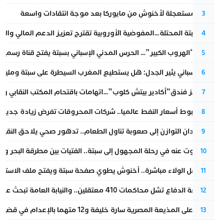
عودة مستعجلة لأخنوش من مايوركا بعد موجة انتقادات واسعة
3
أزمة سبتة المحتلة…المفوضية الأوروبية تقترح تعزيز الدعم المالي والت
4
عملية “الهروب الكبير”… الحرس المدني الإسباني بسبتة يفتح قناة رسمية
5
تقرير إسباني يثير الجدل: هل يستطيع المغرب السيطرة على سبتة ومليلي
6
أزمة تهز فندق“أكادير بيتش كلوب”…اتهامات باقتحام المكتب النقابي وم
7
رغم هبوط أسعار النفط عالميا.. شركات المحروقات تفرض زيادة جديدة
8
من فقدان التوازن إلى صعوبة تناول الطعام.. تدهور صحي يلاحق النقيب ز
9
المسكوت عنه في رحلة المجهول إلى سبتة.. الفتيات بين مطرقة البحر وسن
10
بعد حفل الولاء مباشرة.. أخنوش يطوي صفحة سبتة ويفتح ملف الاستجم
11
مقاطعة الدفاع تشل محاكمات 410 معتقلين.. والنيابة العامة تبحث عن حل قانوني
12
الحكم على المذيعة المصرية سارة خليفة و12 متهما بالإعدام في قضية هزت بلاد الفراعنة
13