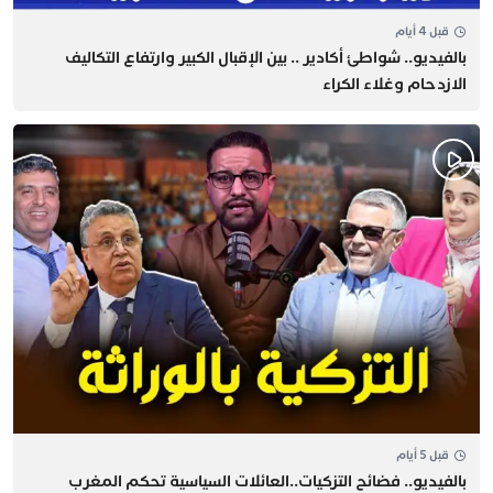
قبل 4 أيام
بالفيديو.. شواطئ أكادير .. بين الإقبال الكبير وارتفاع التكاليف
الازدحام وغلاء الكراء
قبل 5 أيام
بالفيديو.. فضائح التزكيات..العائلات السياسية تحكم المغرب