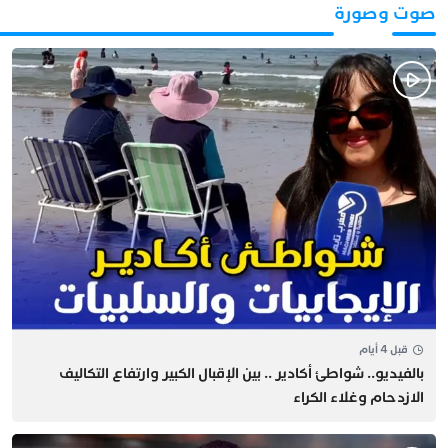
صوت وصورة
قبل 4 أيام
بالفيديو.. شواطئ أكادير .. بين الإقبال الكبير وارتفاع التكاليف
الازدحام وغلاء الكراء