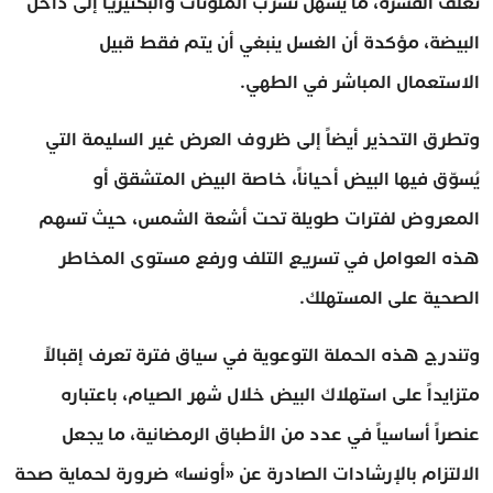
تغلف القشرة، ما يسهل تسرب الملوثات والبكتيريا إلى داخل
البيضة، مؤكدة أن الغسل ينبغي أن يتم فقط قبيل
الاستعمال المباشر في الطهي.
وتطرق التحذير أيضاً إلى ظروف العرض غير السليمة التي
يُسوّق فيها البيض أحياناً، خاصة البيض المتشقق أو
المعروض لفترات طويلة تحت أشعة الشمس، حيث تسهم
هذه العوامل في تسريع التلف ورفع مستوى المخاطر
الصحية على المستهلك.
وتندرج هذه الحملة التوعوية في سياق فترة تعرف إقبالاً
متزايداً على استهلاك البيض خلال شهر الصيام، باعتباره
عنصراً أساسياً في عدد من الأطباق الرمضانية، ما يجعل
الالتزام بالإرشادات الصادرة عن «أونسا» ضرورة لحماية صحة