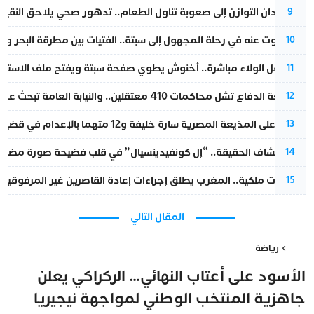
من فقدان التوازن إلى صعوبة تناول الطعام.. تدهور صحي يلاحق النقيب ز
9
المسكوت عنه في رحلة المجهول إلى سبتة.. الفتيات بين مطرقة البحر وسن
10
بعد حفل الولاء مباشرة.. أخنوش يطوي صفحة سبتة ويفتح ملف الاستجم
11
مقاطعة الدفاع تشل محاكمات 410 معتقلين.. والنيابة العامة تبحث عن حل قانوني
12
الحكم على المذيعة المصرية سارة خليفة و12 متهما بالإعدام في قضية هزت بلاد الفراعنة
13
بعد انكشاف الحقيقة.. “إل كونفيدينسيال” في قلب فضيحة صورة مضللة
14
بتعليمات ملكية.. المغرب يطلق إجراءات إعادة القاصرين غير المرفوقين 
15
المقال التالي
رياضة
الأسود على أعتاب النهائي… الركراكي يعلن
جاهزية المنتخب الوطني لمواجهة نيجيريا