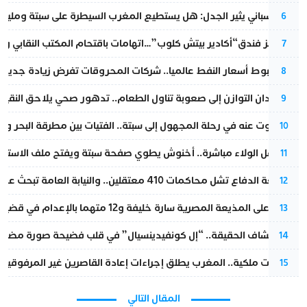
تقرير إسباني يثير الجدل: هل يستطيع المغرب السيطرة على سبتة ومليلي
6
أزمة تهز فندق“أكادير بيتش كلوب”…اتهامات باقتحام المكتب النقابي وم
7
رغم هبوط أسعار النفط عالميا.. شركات المحروقات تفرض زيادة جديدة
8
من فقدان التوازن إلى صعوبة تناول الطعام.. تدهور صحي يلاحق النقيب ز
9
المسكوت عنه في رحلة المجهول إلى سبتة.. الفتيات بين مطرقة البحر وسن
10
بعد حفل الولاء مباشرة.. أخنوش يطوي صفحة سبتة ويفتح ملف الاستجم
11
مقاطعة الدفاع تشل محاكمات 410 معتقلين.. والنيابة العامة تبحث عن حل قانوني
12
الحكم على المذيعة المصرية سارة خليفة و12 متهما بالإعدام في قضية هزت بلاد الفراعنة
13
بعد انكشاف الحقيقة.. “إل كونفيدينسيال” في قلب فضيحة صورة مضللة
14
بتعليمات ملكية.. المغرب يطلق إجراءات إعادة القاصرين غير المرفوقين 
15
المقال التالي