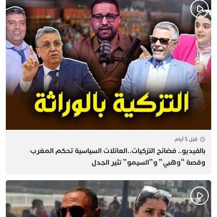
قبل 5 أيام
بالفيديو.. فضائح التزكيات..العائلات السياسية تحكم المغرب
وقصة “وهبي” و”السيمو” تثير الجدل