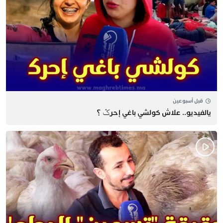
قبل أسبوعين
يالفيديو.. علاش كولشي باغي إحرݣ ؟