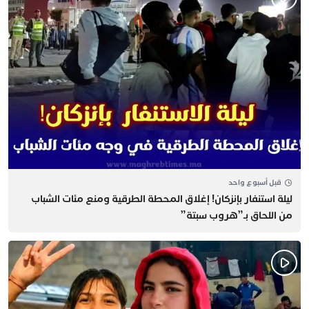
قبل أسبوع واحد
​ليلة استنفار بإنزكان! إغلاق المحطة الطرقية ومنع مئات الشباب
من اللحاق بـ”هروب سبتة”