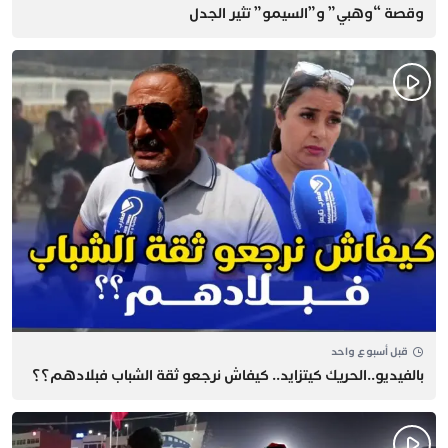
وقصة “وهبي” و”السيمو” تثير الجدل
قبل أسبوع واحد
بالفيديو..الحريك كيتزايد.. كيفاش نرجعو ثقة الشباب فبلادهم؟؟