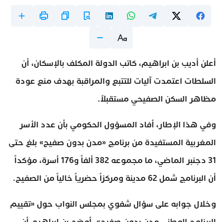
أعلن أديب بن ابراهيم، كاتب الدولة المكلف بالإسكان، أن
السلطات اعتمدت آليات للتتبع والمراقبة بهدف منع عودة
مظاهر السكن الصفيحي مستقبلاً.
وفي هذا الإطار، أفاد المسؤول الحكومي بأن عدد الأسر
المغربية المستفيدة من برنامج «مدن بدون صفيح» بلغ حتى
31 دجنبر الماضي، ما مجموعه 382 ألفاً و176 أسرة، مؤكداً
أن البرنامج شمل 62 مدينة ومركزاً حضرياً خالياً من الصفيح.
وخلال جوابه على سؤال شفوي بمجلس النواب حول «تقييم
البرنامج الوطني مدن بدون صفيح»، أوضح بن ابراهيم أن