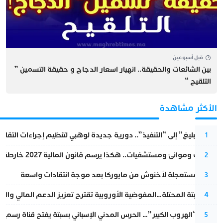
قبل أسبوعين
بين الشائعات والحقيقة.. انهيار اسعار الدجاج و حقيقة التسمين ”
التلقيح “
الأكثر مشاهدة
من “التبليغ” إلى “التنفيذ”.. دورية جديدة لوهبي لتنظيم إجراءات التقا
1
قطارات وموانئ ومستشفيات.. هكذا يرسم قانون المالية 2027 خارطة المغرب المقبل
2
عودة مستعجلة لأخنوش من مايوركا بعد موجة انتقادات واسعة
3
أزمة سبتة المحتلة…المفوضية الأوروبية تقترح تعزيز الدعم المالي والت
4
عملية “الهروب الكبير”… الحرس المدني الإسباني بسبتة يفتح قناة رسمية
5