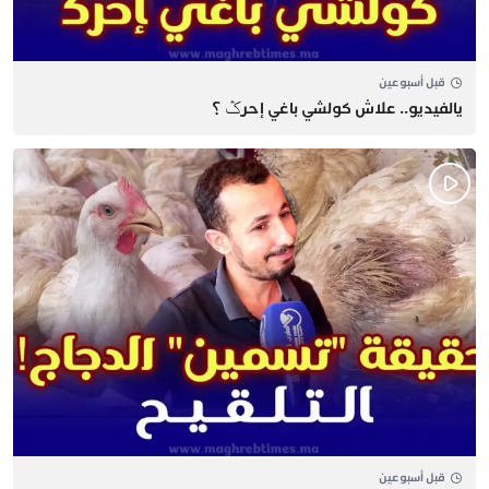
قبل أسبوعين
يالفيديو.. علاش كولشي باغي إحرݣ ؟
قبل أسبوعين