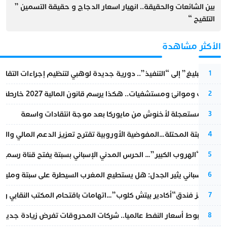
بين الشائعات والحقيقة.. انهيار اسعار الدجاج و حقيقة التسمين ”
التلقيح “
الأكثر مشاهدة
من “التبليغ” إلى “التنفيذ”.. دورية جديدة لوهبي لتنظيم إجراءات التقا
1
قطارات وموانئ ومستشفيات.. هكذا يرسم قانون المالية 2027 خارطة المغرب المقبل
2
عودة مستعجلة لأخنوش من مايوركا بعد موجة انتقادات واسعة
3
أزمة سبتة المحتلة…المفوضية الأوروبية تقترح تعزيز الدعم المالي والت
4
عملية “الهروب الكبير”… الحرس المدني الإسباني بسبتة يفتح قناة رسمية
5
تقرير إسباني يثير الجدل: هل يستطيع المغرب السيطرة على سبتة ومليلي
6
أزمة تهز فندق“أكادير بيتش كلوب”…اتهامات باقتحام المكتب النقابي وم
7
رغم هبوط أسعار النفط عالميا.. شركات المحروقات تفرض زيادة جديدة
8