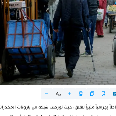
ً إجرامياً مثيراً للقلق، حيث تورطت شبكة من بارونات المخدرا