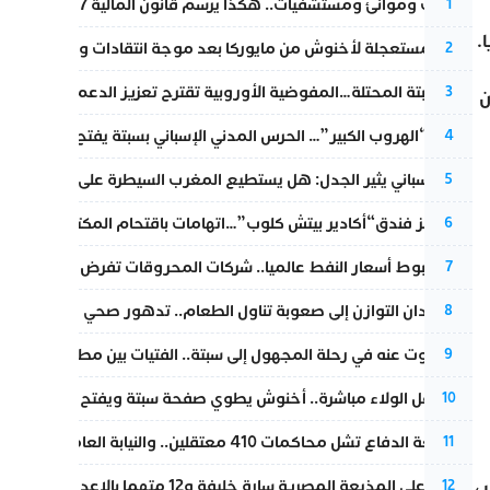
قطارات وموانئ ومستشفيات.. هكذا يرسم قانون المالية 2027 خارطة المغرب المقبل
1
.
عودة مستعجلة لأخنوش من مايوركا بعد موجة انتقادات واسعة
2
أزمة سبتة المحتلة…المفوضية الأوروبية تقترح تعزيز الدعم المالي والت
3
م إلى أكثر من 20 مليون
عملية “الهروب الكبير”… الحرس المدني الإسباني بسبتة يفتح قناة رسمية
4
تقرير إسباني يثير الجدل: هل يستطيع المغرب السيطرة على سبتة ومليل
5
أزمة تهز فندق“أكادير بيتش كلوب”…اتهامات باقتحام المكتب النقابي وم
6
رغم هبوط أسعار النفط عالميا.. شركات المحروقات تفرض زيادة جديد
7
من فقدان التوازن إلى صعوبة تناول الطعام.. تدهور صحي يلاحق النقيب ز
8
المسكوت عنه في رحلة المجهول إلى سبتة.. الفتيات بين مطرقة البحر وس
9
بعد حفل الولاء مباشرة.. أخنوش يطوي صفحة سبتة ويفتح ملف الاستجم
10
مقاطعة الدفاع تشل محاكمات 410 معتقلين.. والنيابة العامة تبحث عن حل قانوني
11
الحكم على المذيعة المصرية سارة خليفة و12 متهما بالإعدام في قضية هزت بلاد الفراعنة
،
12