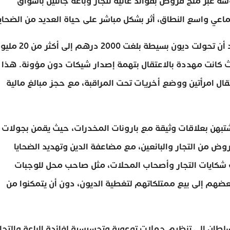
 عبر منح قروض بفوائد عالية لتجار وباعة جائلين بأسواق
عي واسع النطاق، أثر بشكل مباشر على حياة العديد من الضحايا
وفي حادثة مؤلمة، حاولت إحدى التاجرات الانتحار بعد أن تحولت ديون بسيطة بلغت 2000 دره
يث كانت مهددة بالاعتقال بتهمة إصدار شيكات دون مؤونة. هذا
ال امرأتين ووضع أخريات تحت المراقبة، مع حجز مبالغ مالية
تبهن بعلاقات وثيقة مع بارونات المخدرات، حيث يقمن بجولات
 من التجار والبائعين، مع مضاعفة الدين وتهديد الضحايا
 شكايات التجار وأصحاب المحلات، مثل صاحب محل للوجبات
بعضهم إلى بيع ممتلكاتهم لتغطية الديون، دون أن يتمكنوا من
طان إلى تنظيم حملات توعوية وتحسيسية لفائدة الباعة والتجار