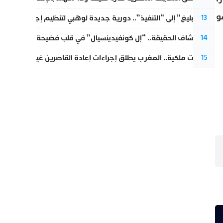
و
من “التبليغ” إلى “التنفيذ”.. دورية جديدة لوهبي لتنظيم إجراءات التق
13
بعد انكشاف الحقيقة.. “إل كونفيدينسيال” في قلب فضيحة صورة مضلل
14
بتعليمات ملكية.. المغرب يطلق إجراءات إعادة القاصرين غير المرفوقين 
15