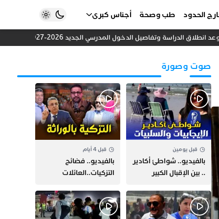
رج الحدود
طب وصحة
أجناس كبرى
طلاق الدراسة وتفاصيل الدخول المدرسي الجديد 2026-2027
أزمة 
صوت وصورة
قبل يومين
قبل 4 أيام
بالفيديو.. شواطئ أكادير
بالفيديو.. فضائح
.. بين الإقبال الكبير
التزكيات..العائلات
وارتفاع التكاليف
السياسية تحكم المغرب
الازدحام وغلاء الكراء
وقصة “وهبي”
و”السيمو” تثير الجدل