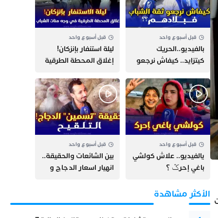
قبل أسبوع واحد
قبل أسبوع واحد
بالفيديو..الحريك
​ليلة استنفار بإنزكان!
كيتزايد.. كيفاش نرجعو
إغلاق المحطة الطرقية
ثقة الشباب فبلادهم؟؟
ومنع مئات الشباب من
اللحاق بـ”هروب سبتة”
قبل أسبوع واحد
قبل أسبوع واحد
يالفيديو.. علاش كولشي
بين الشائعات والحقيقة..
باغي إحرݣ ؟
انهيار اسعار الدجاج و
حقيقة التسمين ”
التلقيح “
الأكثر مشاهدة
ت