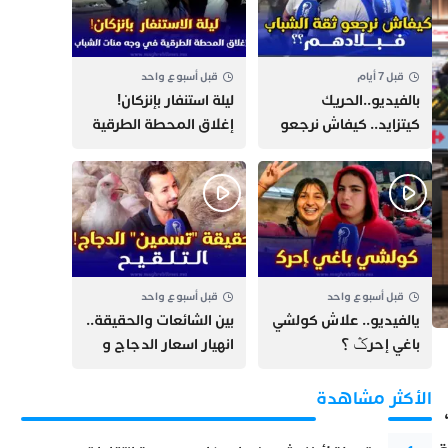
قبل 7 أيام
قبل أسبوع واحد
بالفيديو..الحريك
​ليلة استنفار بإنزكان!
كيتزايد.. كيفاش نرجعو
إغلاق المحطة الطرقية
ثقة الشباب فبلادهم؟؟
ومنع مئات الشباب من
اللحاق بـ”هروب سبتة”
قبل أسبوع واحد
قبل أسبوع واحد
يالفيديو.. علاش كولشي
بين الشائعات والحقيقة..
باغي إحرݣ ؟
انهيار اسعار الدجاج و
حقيقة التسمين ”
التلقيح “
الأكثر مشاهدة