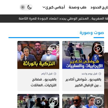
رج الحدود
طب وصحة
أجناس كبرى
لمغربية.. المختبر الوطني يجدد اعتماد الجودة للمرة الثامنة
خلاف داخل
صوت وصورة
قبل يوم واحد
قبل 3 أيام
بالفيديو.. شواطئ أكادير
بالفيديو.. فضائح
.. بين الإقبال الكبير
التزكيات..العائلات
وارتفاع التكاليف
السياسية تحكم المغرب
الازدحام وغلاء الكراء
وقصة “وهبي”
و”السيمو” تثير الجدل