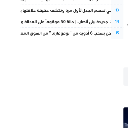
نورا فتحي تحسم الجدل لأول مرة وتكشف حقيقة علاقتها بياسين بونو
13
تطورات جديدة ببني أنصار.. إحالة 50 موقوفاً على العدالة ومتابعات بتهم ثقيلة
14
قرار عاجل بسحب 6 أدوية من “نوفوفارما” من السوق المغربية بسبب خلل في الجودة
15