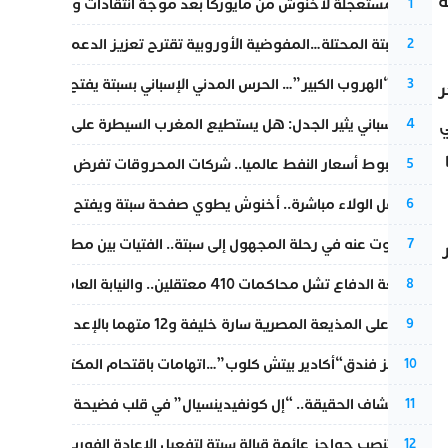
ة
عودة مستعجلة لأخنوش من مايوركا بعد موجة انتقادات واسعة
1
أزمة سبتة المحتلة…المفوضية الأوروبية تقترح تعزيز الدعم المالي والت
2
عملية “الهروب الكبير”… الحرس المدني الإسباني بسبتة يفتح قناة رسمية
3
ر
تقرير إسباني يثير الجدل: هل يستطيع المغرب السيطرة على سبتة ومليل
ي
4
رغم هبوط أسعار النفط عالميا.. شركات المحروقات تفرض زيادة جديد
5
بعد حفل الولاء مباشرة.. أخنوش يطوي صفحة سبتة ويفتح ملف الاستجم
6
المسكوت عنه في رحلة المجهول إلى سبتة.. الفتيات بين مطرقة البحر وس
7
مقاطعة الدفاع تشل محاكمات 410 معتقلين.. والنيابة العامة تبحث عن حل قانوني
8
الحكم على المذيعة المصرية سارة خليفة و12 متهما بالإعدام في قضية هزت بلاد الفراعنة
9
أزمة تهز فندق“أكادير بيتش كلوب”…اتهامات باقتحام المكتب النقابي وم
10
بعد انكشاف الحقيقة.. “إل كونفيدينسيال” في قلب فضيحة صورة مضلل
11
إسبانيا تنصب حواجز عائمة قبالة سبتة لتفعيل الإعادة الفورية للمهاجرين
12