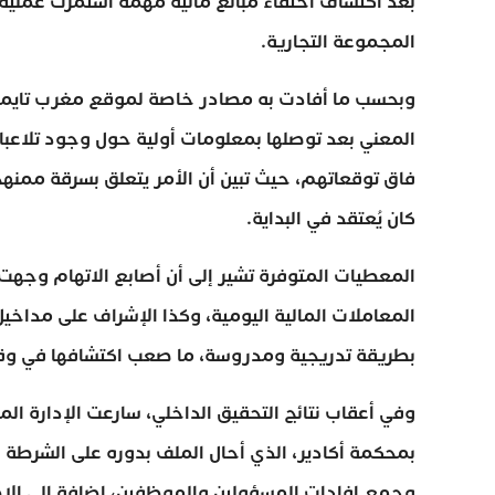
بعد اكتشاف اختفاء مبالغ مالية مهمة استمرت عملية
المجموعة التجارية.
وبحسب ما أفادت به مصادر خاصة لموقع مغرب تايمز، ف
المعني بعد توصلها بمعلومات أولية حول وجود تلاعبات 
كان يُعتقد في البداية.
المعطيات المتوفرة تشير إلى أن أصابع الاتهام وجهت 
المعاملات المالية اليومية، وكذا الإشراف على مداخ
بطريقة تدريجية ومدروسة، ما صعب اكتشافها في وق
وفي أعقاب نتائج التحقيق الداخلي، سارعت الإدارة ال
بمحكمة أكادير، الذي أحال الملف بدوره على الشرطة
وجمع إفادات المسؤولين والموظفين، إضافة إلى الاط