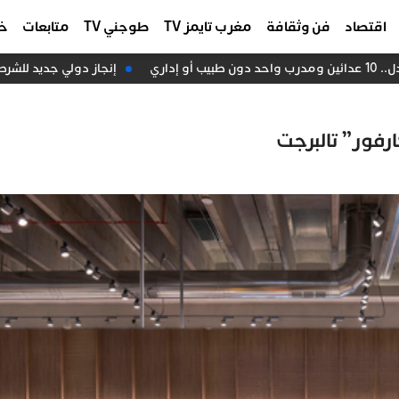
اقتصاد
فن وثقافة
مغرب تايمز TV
طوجني TV
متابعات
خا
اري
إنجاز دولي جديد للشرطة ا