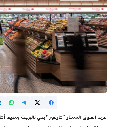
عرف السوق الممتاز “كارفور” بحي تالبرجت بمدينة أكا