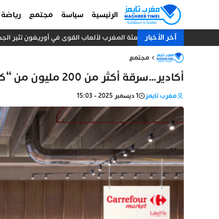
الرئيسية
سياسة
مجتمع
رياضة
آخر الأخبار
بعثة المغرب لألعاب القوى في أوريغون تثير الجدل.. 10 عدائين ومدرب واحد دون طبيب أو إد
مجتمع
أكادير…سرقة أكثر من 200 مليون من “كارفور” تالبرجت
مغرب تايمز
1 ديسمبر 2025 - 15:03