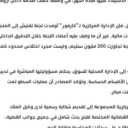
 الاستيلاء عليها لعدة أشهر، في واقعة خلفت صدمة داخل أروق
إن الإدارة المركزية لـ”كارفور” أوفدت لجنة تفتيش إلى المتج
مالية. غير أن ما وقف عليه أعضاء اللجنة خلال التدقيق الداخل
فاق توقعاتهم، حيث تبين أن الأمر يتعلق بسرقة ممنهجة تجاوزت 200 مليون سنتيم، وليست مجرد اختلاس محدود كما
إلى الإدارة المحلية للسوق، بحكم مسؤوليتها المباشرة في تدبير
يل الأقسام الحساسة. وتؤكد المصادر أن عمليات السطو تمت
ت مبكر.
مركزية للمجموعة إلى تقديم شكاية رسمية لدى وكيل الملك
 القضائية المختصة لفتح بحث شامل في جميع جوانب القضية،
لاع على سجلات المحاسبة ونقاط البيع.