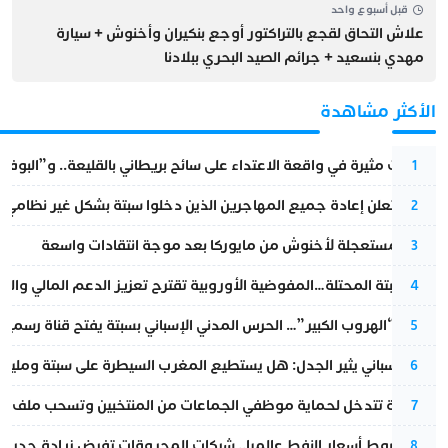
قبل أسبوع واحد
علاش التحاق لقجع بالتراكتور أوجع بنكيران وأخنوش + سيارة
مهدي بنسعيد + جرائم الصيد البحري ببلادنا
الأكثر مشاهدة
تطورات مثيرة في واقعة الاعتداء على سائح بريطاني بالقليعة.. و”البوف
1
إسبانيا تعلن إعادة جميع المهاجرين الذين دخلوا سبتة بشكل غير نظامي
2
عودة مستعجلة لأخنوش من مايوركا بعد موجة انتقادات واسعة
3
أزمة سبتة المحتلة…المفوضية الأوروبية تقترح تعزيز الدعم المالي والت
4
عملية “الهروب الكبير”… الحرس المدني الإسباني بسبتة يفتح قناة رسمية
5
تقرير إسباني يثير الجدل: هل يستطيع المغرب السيطرة على سبتة ومليلي
6
الداخلية تتدخل لحماية موظفي الجماعات من المنتخبين وتسحب ملف الت
7
رغم هبوط أسعار النفط عالميا.. شركات المحروقات تفرض زيادة جديدة
8