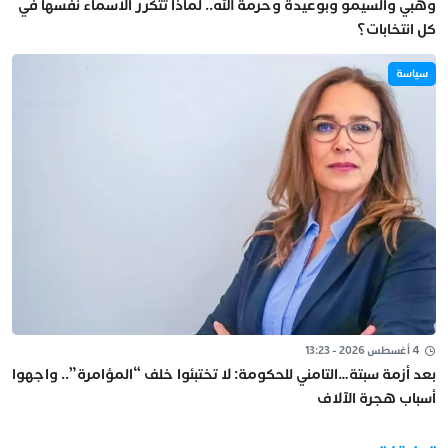
وهبي والسيمو وبوعيدة وحرمة الله.. لماذا تتكرر الأسماء نفسها في
كل انتخابات؟
سياسة
4 أغسطس 2026 - 13:23
بعد أزمة سبتة…التامني للحكومة: لا تختبئوا خلف “المؤامرة”.. واجهوا
أسباب هجرة الآلاف