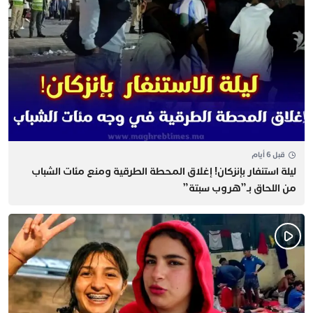
قبل 6 أيام
​ليلة استنفار بإنزكان! إغلاق المحطة الطرقية ومنع مئات الشباب
من اللحاق بـ”هروب سبتة”