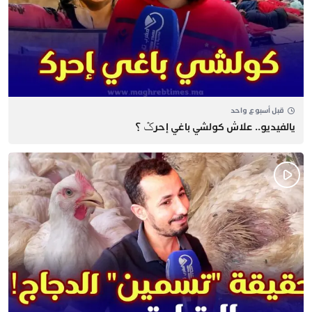
قبل أسبوع واحد
يالفيديو.. علاش كولشي باغي إحرݣ ؟