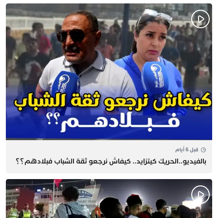
قبل 6 أيام
بالفيديو..الحريك كيتزايد.. كيفاش نرجعو ثقة الشباب فبلادهم؟؟