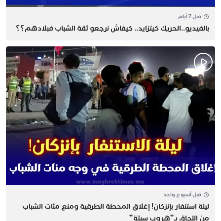
قبل 7 أيام
بالفيديو..الحريك كيتزايد.. كيفاش نرجعو ثقة الشباب فبلادهم؟؟
قبل أسبوع واحد
​ليلة استنفار بإنزكان! إغلاق المحطة الطرقية ومنع مئات الشباب
من اللحاق بـ”هروب سبتة”