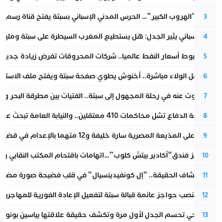
عملية “الهروب الكبير”… الحرس المدني الإسباني بسبتة يفتح قناة رسمية
3
تقرير إسباني يثير الجدل: هل يستطيع المغرب السيطرة على سبتة ومليلي
4
رغم هبوط أسعار النفط عالميا.. شركات المحروقات تفرض زيادة جديدة
5
بعد حفل الولاء مباشرة.. أخنوش يطوي صفحة سبتة ويفتح ملف الاستجم
6
المسكوت عنه في رحلة المجهول إلى سبتة.. الفتيات بين مطرقة البحر وسن
7
مقاطعة الدفاع تشل محاكمات 410 معتقلين.. والنيابة العامة تبحث عن حل قانوني
8
الحكم على المذيعة المصرية سارة خليفة و12 متهما بالإعدام في قضية هزت بلاد الفراعنة
9
أزمة تهز فندق“أكادير بيتش كلوب”…اتهامات باقتحام المكتب النقابي وم
10
بعد انكشاف الحقيقة.. “إل كونفيدينسيال” في قلب فضيحة صورة مضللة
11
إسبانيا تنصب حواجز عائمة قبالة سبتة لتفعيل الإعادة الفورية للمهاجرين
12
نورا فتحي تحسم الجدل لأول مرة وتكشف حقيقة علاقتها بياسين بونو
13