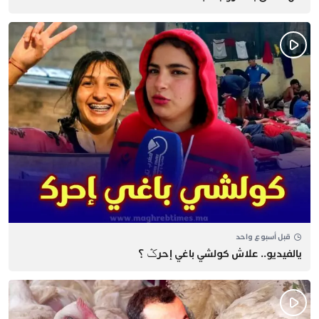
قبل أسبوع واحد
يالفيديو.. علاش كولشي باغي إحرݣ ؟