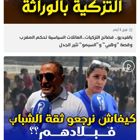
قبل 3 أيام
بالفيديو.. فضائح التزكيات..العائلات السياسية تحكم المغرب
وقصة “وهبي” و”السيمو” تثير الجدل