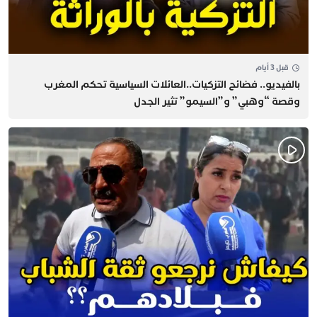
قبل 3 أيام
بالفيديو.. فضائح التزكيات..العائلات السياسية تحكم المغرب
وقصة “وهبي” و”السيمو” تثير الجدل