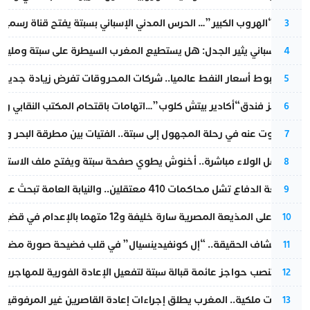
عملية “الهروب الكبير”… الحرس المدني الإسباني بسبتة يفتح قناة رسمية
3
تقرير إسباني يثير الجدل: هل يستطيع المغرب السيطرة على سبتة ومليلي
4
رغم هبوط أسعار النفط عالميا.. شركات المحروقات تفرض زيادة جديدة
5
أزمة تهز فندق“أكادير بيتش كلوب”…اتهامات باقتحام المكتب النقابي وم
6
المسكوت عنه في رحلة المجهول إلى سبتة.. الفتيات بين مطرقة البحر وسن
7
بعد حفل الولاء مباشرة.. أخنوش يطوي صفحة سبتة ويفتح ملف الاستجم
8
مقاطعة الدفاع تشل محاكمات 410 معتقلين.. والنيابة العامة تبحث عن حل قانوني
9
الحكم على المذيعة المصرية سارة خليفة و12 متهما بالإعدام في قضية هزت بلاد الفراعنة
10
بعد انكشاف الحقيقة.. “إل كونفيدينسيال” في قلب فضيحة صورة مضللة
11
إسبانيا تنصب حواجز عائمة قبالة سبتة لتفعيل الإعادة الفورية للمهاجرين
12
بتعليمات ملكية.. المغرب يطلق إجراءات إعادة القاصرين غير المرفوقين 
13