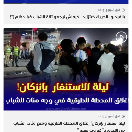
قبل أسبوع واحد
بالفيديو..الحريك كيتزايد.. كيفاش نرجعو ثقة الشباب فبلادهم؟؟
قبل أسبوع واحد
​ليلة استنفار بإنزكان! إغلاق المحطة الطرقية ومنع مئات الشباب
من اللحاق بـ”هروب سبتة”