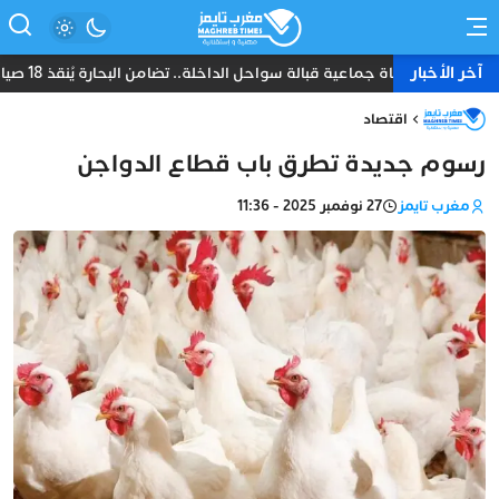
آخر الأخبار
نجاة جماعية قبالة سواحل الداخلة.. تضامن البحارة يُنقذ 18 صياداً من غرق مركب “أمانة”
اقتصاد
رسوم جديدة تطرق باب قطاع الدواجن
مغرب تايمز
27 نوفمبر 2025 - 11:36