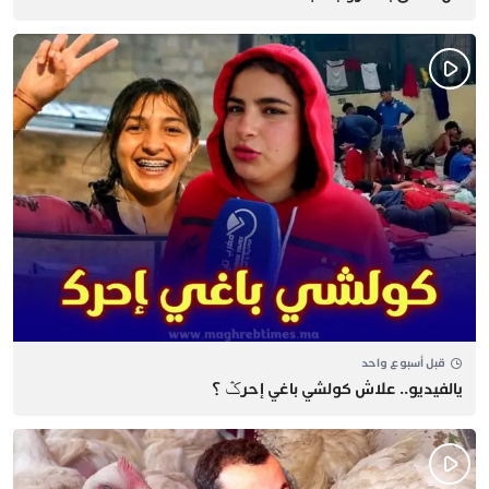
قبل أسبوع واحد
يالفيديو.. علاش كولشي باغي إحرݣ ؟