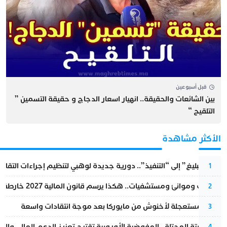
قبل أسبوعين
بين الشائعات والحقيقة.. انهيار اسعار الدجاج و حقيقة التسمين ”
التلقيح “
الأكثر مشاهدة
من “التبليغ” إلى “التنفيذ”.. دورية جديدة لوهبي لتنظيم إجراءات التقا
1
قطارات وموانئ ومستشفيات.. هكذا يرسم قانون المالية 2027 خارطة المغرب المقبل
2
عودة مستعجلة لأخنوش من مايوركا بعد موجة انتقادات واسعة
3
أزمة سبتة المحتلة…المفوضية الأوروبية تقترح تعزيز الدعم المالي والت
4