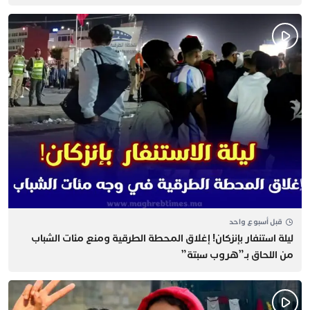
قبل أسبوع واحد
​ليلة استنفار بإنزكان! إغلاق المحطة الطرقية ومنع مئات الشباب
من اللحاق بـ”هروب سبتة”