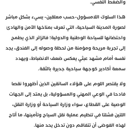
والضغط النفسي.
هذا السلوك اللامسؤول-حسب معلقين- يسيء بشكل مباشر
لصورة المدينة السياحية، التي تعرف بمناخها الآمن والهادئ
واحتضانها للسياحة الوطنية والدولية؛ فالزائر الذي يطمح
إلى تجربة مريحة ومؤمنة من لحظة وصوله إلى الفندق، يجد
نفسه أمام مشهد عبثي يعكس ضعف الانضباط، ويهدد
سمعة أكادير كوجهة سياحية جديرة بالثقة.
ولا يقتصر اللوم على هؤلاء السائقين الذين أظهروا نقصا
فادحا في الوعي المهني والمسؤولية، بل يمتد إلى الجهات
الوصية على القطاع، سواء وزارة السياحة أو وزارة النقل،
اللتين فشلتا في تنظيم عملية نقل السياح وتأمينها، ما أتاح
لهذه الفوضى أن تتفاقم دون تدخل يحد منها.