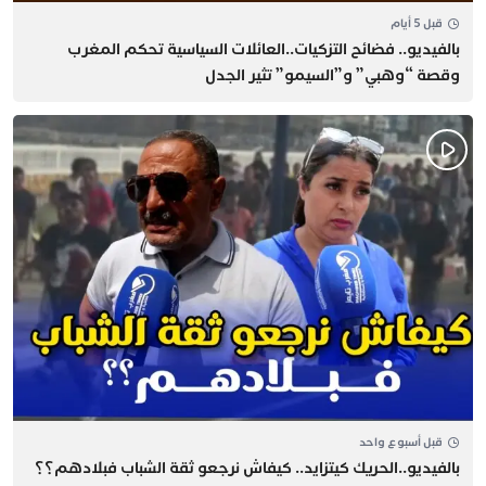
قبل 5 أيام
بالفيديو.. فضائح التزكيات..العائلات السياسية تحكم المغرب
وقصة “وهبي” و”السيمو” تثير الجدل
قبل أسبوع واحد
بالفيديو..الحريك كيتزايد.. كيفاش نرجعو ثقة الشباب فبلادهم؟؟