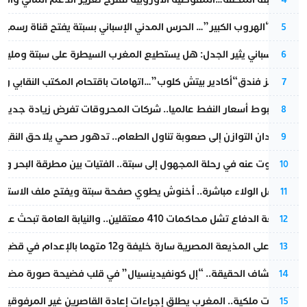
عملية “الهروب الكبير”… الحرس المدني الإسباني بسبتة يفتح قناة رسمية
5
تقرير إسباني يثير الجدل: هل يستطيع المغرب السيطرة على سبتة ومليلي
6
أزمة تهز فندق“أكادير بيتش كلوب”…اتهامات باقتحام المكتب النقابي وم
7
رغم هبوط أسعار النفط عالميا.. شركات المحروقات تفرض زيادة جديدة
8
من فقدان التوازن إلى صعوبة تناول الطعام.. تدهور صحي يلاحق النقيب ز
9
المسكوت عنه في رحلة المجهول إلى سبتة.. الفتيات بين مطرقة البحر وسن
10
بعد حفل الولاء مباشرة.. أخنوش يطوي صفحة سبتة ويفتح ملف الاستجم
11
مقاطعة الدفاع تشل محاكمات 410 معتقلين.. والنيابة العامة تبحث عن حل قانوني
12
الحكم على المذيعة المصرية سارة خليفة و12 متهما بالإعدام في قضية هزت بلاد الفراعنة
13
بعد انكشاف الحقيقة.. “إل كونفيدينسيال” في قلب فضيحة صورة مضللة
14
بتعليمات ملكية.. المغرب يطلق إجراءات إعادة القاصرين غير المرفوقين 
15