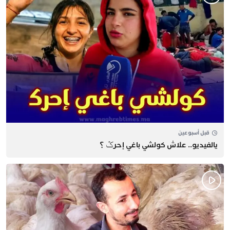
قبل أسبوعين
يالفيديو.. علاش كولشي باغي إحرݣ ؟