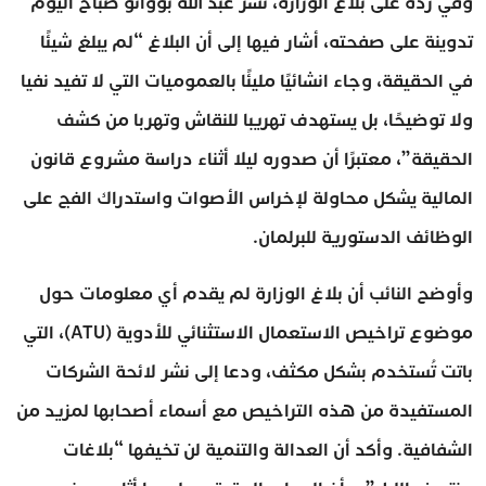
وفي رده على بلاغ الوزارة، نشر عبد الله بووانو صباح اليوم
تدوينة على صفحته، أشار فيها إلى أن البلاغ “لم يبلغ شيئًا
في الحقيقة، وجاء انشائيًا مليئًا بالعموميات التي لا تفيد نفيا
ولا توضيحًا، بل يستهدف تهريبا للنقاش وتهربا من كشف
الحقيقة”، معتبرًا أن صدوره ليلا أثناء دراسة مشروع قانون
المالية يشكل محاولة لإخراس الأصوات واستدراك الفج على
الوظائف الدستورية للبرلمان.
وأوضح النائب أن بلاغ الوزارة لم يقدم أي معلومات حول
موضوع تراخيص الاستعمال الاستثنائي للأدوية (ATU)، التي
باتت تُستخدم بشكل مكثف، ودعا إلى نشر لائحة الشركات
المستفيدة من هذه التراخيص مع أسماء أصحابها لمزيد من
الشفافية. وأكد أن العدالة والتنمية لن تخيفها “بلاغات