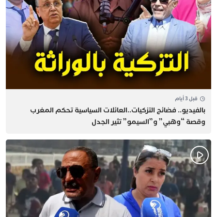
قبل 3 أيام
بالفيديو.. فضائح التزكيات..العائلات السياسية تحكم المغرب
وقصة “وهبي” و”السيمو” تثير الجدل