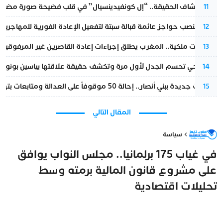
بعد انكشاف الحقيقة.. “إل كونفيدينسيال” في قلب فضيحة صورة مضللة
11
إسبانيا تنصب حواجز عائمة قبالة سبتة لتفعيل الإعادة الفورية للمهاجرين
12
بتعليمات ملكية.. المغرب يطلق إجراءات إعادة القاصرين غير المرفوقين 
13
نورا فتحي تحسم الجدل لأول مرة وتكشف حقيقة علاقتها بياسين بونو
14
تطورات جديدة ببني أنصار.. إحالة 50 موقوفاً على العدالة ومتابعات بتهم ثقيلة
15
المقال التالي
سياسة
في غياب 175 برلمانيا.. مجلس النواب يوافق
على مشروع قانون المالية برمته وسط
تحليلات اقتصادية
مغرب تايمز
14 نوفمبر 2025 - 14:27