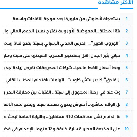
الأكثر مشاهدة
عودة مستعجلة لأخنوش من مايوركا بعد موجة انتقادات واسعة
1
أزمة سبتة المحتلة…المفوضية الأوروبية تقترح تعزيز الدعم المالي والت
2
عملية “الهروب الكبير”… الحرس المدني الإسباني بسبتة يفتح قناة رسمية
3
تقرير إسباني يثير الجدل: هل يستطيع المغرب السيطرة على سبتة ومليلي
4
رغم هبوط أسعار النفط عالميا.. شركات المحروقات تفرض زيادة جديدة
5
أزمة تهز فندق“أكادير بيتش كلوب”…اتهامات باقتحام المكتب النقابي وم
6
المسكوت عنه في رحلة المجهول إلى سبتة.. الفتيات بين مطرقة البحر وسن
7
بعد حفل الولاء مباشرة.. أخنوش يطوي صفحة سبتة ويفتح ملف الاستجم
8
مقاطعة الدفاع تشل محاكمات 410 معتقلين.. والنيابة العامة تبحث عن حل قانوني
9
الحكم على المذيعة المصرية سارة خليفة و12 متهما بالإعدام في قضية هزت بلاد الفراعنة
10