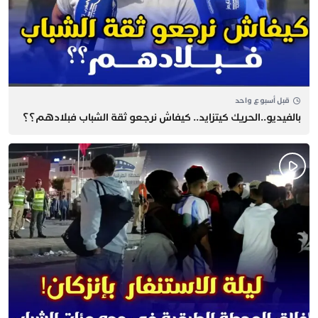
قبل أسبوع واحد
بالفيديو..الحريك كيتزايد.. كيفاش نرجعو ثقة الشباب فبلادهم؟؟