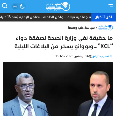
آخر الأخبار
نجاة جماعية قبالة سواحل الداخلة.. تضامن البحارة يُنقذ 18 صياداً من غرق مركب “أمانة”
سياسة
،
طب وصحة
ما حقيقة نفي وزارة الصحة لصفقة دواء
“KCL”…وبووانو يسخر من البلاغات الليلية
مغرب تايمز
14 نوفمبر 2025 - 13:12