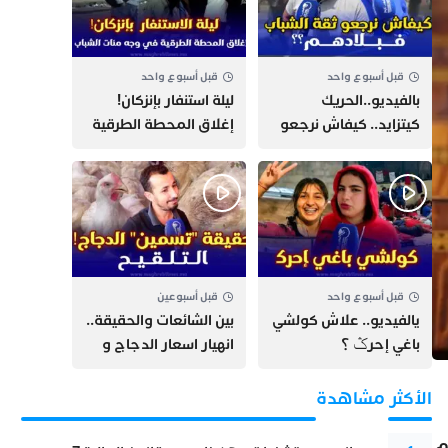
قبل أسبوع واحد
قبل أسبوع واحد
بالفيديو..الحريك
​ليلة استنفار بإنزكان!
كيتزايد.. كيفاش نرجعو
إغلاق المحطة الطرقية
ثقة الشباب فبلادهم؟؟
ومنع مئات الشباب من
اللحاق بـ”هروب سبتة”
قبل أسبوع واحد
قبل أسبوعين
يالفيديو.. علاش كولشي
بين الشائعات والحقيقة..
باغي إحرݣ ؟
انهيار اسعار الدجاج و
حقيقة التسمين ”
التلقيح “
الأكثر مشاهدة
رسم