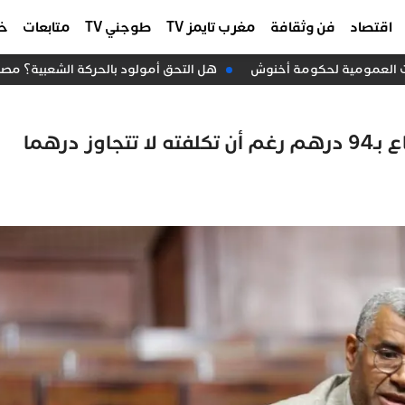
اقتصاد
فن وثقافة
مغرب تايمز TV
طوجني TV
متابعات
خا
ت العمومية لحكومة أخنوش
هل التحق أمولود بالحركة الشعبية؟ مصدر
بووانو يفجر فضيحة في البرلمان: دواء يباع بـ94 درهم رغم أن تكلفته لا تتجاوز درهما