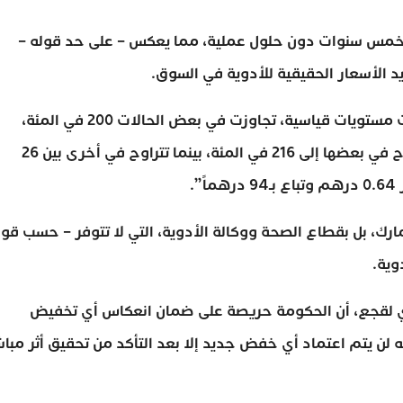
ذ خمس سنوات دون حلول عملية، مما يعكس – على حد قوله –
يد الأسعار الحقيقية للأدوية في السوق.
وكشف بووانو أن هوامش ربح بعض المستوردين بلغت مستويات قياسية، تجاوزت في بعض الحالات 200 في المئة،
موضحاً أن من بين 1185 دواء تمت دراستها، تصل الأرباح في بعضها إلى 216 في المئة، بينما تتراوح في أخرى بين 26
لجمارك، بل بقطاع الصحة ووكالة الأدوية، التي لا تتوفر – حسب قول
وية.
فوزي لقجع، أن الحكومة حريصة على ضمان انعكاس أي تخفيض
 لن يتم اعتماد أي خفض جديد إلا بعد التأكد من تحقيق أثر مبا