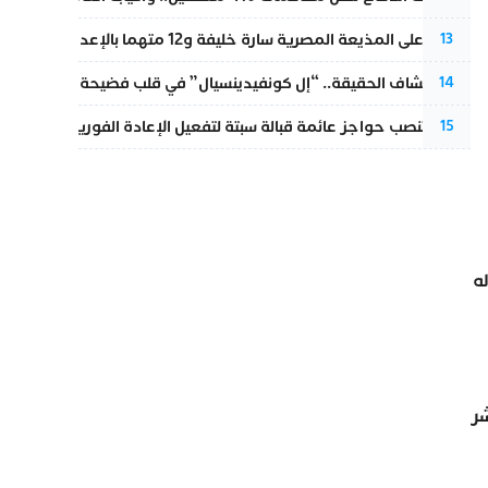
الحكم على المذيعة المصرية سارة خليفة و12 متهما بالإعدام في قضية هزت بلاد الفراعنة
13
بعد انكشاف الحقيقة.. “إل كونفيدينسيال” في قلب فضيحة صورة مضلل
14
إسبانيا تنصب حواجز عائمة قبالة سبتة لتفعيل الإعادة الفورية للمهاجرين
15
ه
شر