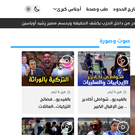
رج الحدود
طب وصحة
أجناس كبرى
 من داخل الحزب يكشف الحقيقة ويحسم مصير رشيد أوياسين
تحول تاري
صوت وصورة
قبل 3 أيام
قبل 4 أيام
بالفيديو.. شواطئ أكادير
بالفيديو.. فضائح
.. بين الإقبال الكبير
التزكيات..العائلات
وارتفاع التكاليف
السياسية تحكم المغرب
الازدحام وغلاء الكراء
وقصة “وهبي”
و”السيمو” تثير الجدل