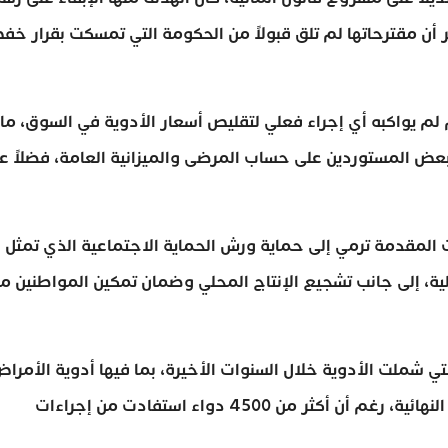
ر أن مقترحاتها لم تلق قبولاً من الحكومة التي تمسكت بقرار خ
لم يواكبه أي إجراء فعلي لتقليص أسعار الأدوية في السوق، ما
عض المستوردين على حساب المرضى والميزانية العامة، فضلاً ع
ت المقدمة ترمي إلى حماية ورش الحماية الاجتماعية الذي تمثل
ن التكلفة الإجمالية، إلى جانب تشجيع الإنتاج المحلي وضمان تمكين المواطنين م
تي شملت الأدوية خلال السنوات الأخيرة، بما فيها أدوية الأمرا
المزمنة وأمراض القلب، لم تنعكس إيجاباً على الأسعار النهائية، رغم أن أكثر من 4500 دواء استفادت من إجراءات