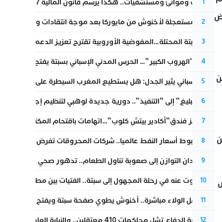
قطارات وموانئ ومستشفيات.. هكذا يرسم قانون المالية 2027 خارطة المغرب المقبل
1
فض
عودة مستعجلة لأخنوش من مايوركا بعد موجة انتقادات واسعة
2
أزمة سبتة المحتلة…المفوضية الأوروبية تقترح تعزيز الدعم المالي والت
3
عملية “الهروب الكبير”… الحرس المدني الإسباني بسبتة يفتح قناة رسمية
4
ن
تقرير إسباني يثير الجدل: هل يستطيع المغرب السيطرة على سبتة ومليل
5
من “التبليغ” إلى “التنفيذ”.. دورية جديدة لوهبي لتنظيم إجراءات التق
6
أزمة تهز فندق“أكادير بيتش كلوب”…اتهامات باقتحام المكتب النقابي وم
7
ن
رغم هبوط أسعار النفط عالميا.. شركات المحروقات تفرض زيادة جديد
8
من فقدان التوازن إلى صعوبة تناول الطعام.. تدهور صحي يلاحق النقيب ز
9
المسكوت عنه في رحلة المجهول إلى سبتة.. الفتيات بين مطرقة البحر وس
10
ض
بعد حفل الولاء مباشرة.. أخنوش يطوي صفحة سبتة ويفتح ملف الاستجم
11
مقاطعة الدفاع تشل محاكمات 410 معتقلين.. والنيابة العامة تبحث عن حل قانوني
12