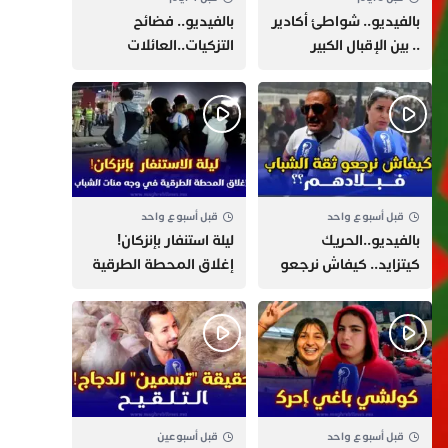
بالفيديو.. شواطئ أكادير
بالفيديو.. فضائح
.. بين الإقبال الكبير
التزكيات..العائلات
وارتفاع التكاليف
السياسية تحكم المغرب
الازدحام وغلاء الكراء
وقصة “وهبي”
و”السيمو” تثير الجدل
قبل أسبوع واحد
قبل أسبوع واحد
بالفيديو..الحريك
​ليلة استنفار بإنزكان!
كيتزايد.. كيفاش نرجعو
إغلاق المحطة الطرقية
ثقة الشباب فبلادهم؟؟
ومنع مئات الشباب من
اللحاق بـ”هروب سبتة”
قبل أسبوع واحد
قبل أسبوعين