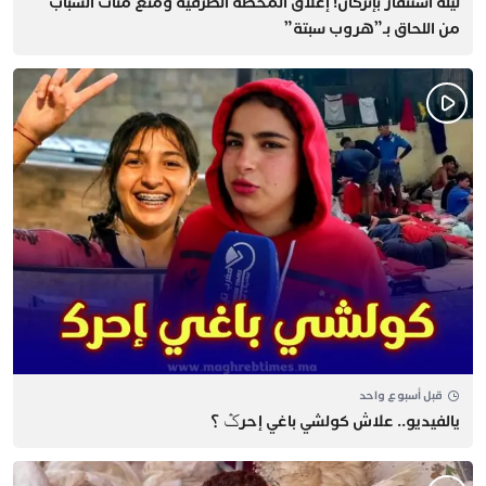
​ليلة استنفار بإنزكان! إغلاق المحطة الطرقية ومنع مئات الشباب
من اللحاق بـ”هروب سبتة”
قبل أسبوع واحد
يالفيديو.. علاش كولشي باغي إحرݣ ؟