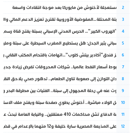
عودة مستعجلة لأخنوش من مايوركا بعد موجة انتقادات واسعة
2
أزمة سبتة المحتلة…المفوضية الأوروبية تقترح تعزيز الدعم المالي والت
3
عملية “الهروب الكبير”… الحرس المدني الإسباني بسبتة يفتح قناة رسمية
4
تقرير إسباني يثير الجدل: هل يستطيع المغرب السيطرة على سبتة ومليلي
5
أزمة تهز فندق“أكادير بيتش كلوب”…اتهامات باقتحام المكتب النقابي وم
6
رغم هبوط أسعار النفط عالميا.. شركات المحروقات تفرض زيادة جديدة
7
من فقدان التوازن إلى صعوبة تناول الطعام.. تدهور صحي يلاحق النقيب ز
8
المسكوت عنه في رحلة المجهول إلى سبتة.. الفتيات بين مطرقة البحر وسن
9
بعد حفل الولاء مباشرة.. أخنوش يطوي صفحة سبتة ويفتح ملف الاستجم
10
مقاطعة الدفاع تشل محاكمات 410 معتقلين.. والنيابة العامة تبحث عن حل قانوني
11
الحكم على المذيعة المصرية سارة خليفة و12 متهما بالإعدام في قضية هزت بلاد الفراعنة
12