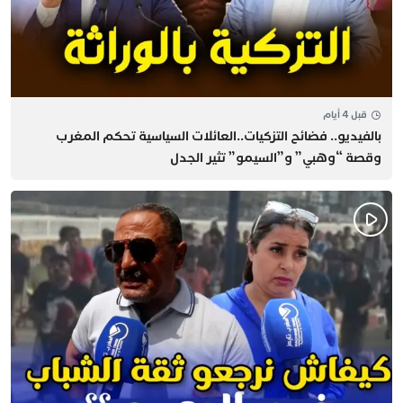
قبل 4 أيام
بالفيديو.. فضائح التزكيات..العائلات السياسية تحكم المغرب
وقصة “وهبي” و”السيمو” تثير الجدل