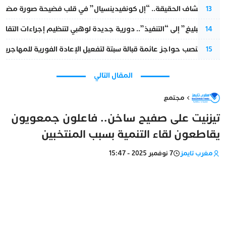
بعد انكشاف الحقيقة.. “إل كونفيدينسيال” في قلب فضيحة صورة مضللة
13
من “التبليغ” إلى “التنفيذ”.. دورية جديدة لوهبي لتنظيم إجراءات التقا
14
إسبانيا تنصب حواجز عائمة قبالة سبتة لتفعيل الإعادة الفورية للمهاجرين
15
المقال التالي
مجتمع
تيزنيت على صفيح ساخن.. فاعلون جمعويون
يقاطعون لقاء التنمية بسبب المنتخبين
مغرب تايمز
7 نوفمبر 2025 - 15:47