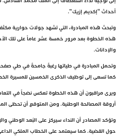
إلى توجيه نداء استعطاف إلى الملك محمد السادس. ت
أحداث “إكديم إزيك”.
وتبحث هذه المبادرة، التي تشهد جولات حوارية مكثفة
هذه الخطوة بعد مرور خمسة عشر عاماً على تلك الأح
والإدانات.
وتحمل المبادرة في طياتها رغبةً جامحةً في طي صفحة ا
كما تسعى إلى توظيف الذكرى الخمسين للمسيرة الخضرا
ويرى مراقبون أن هذه الخطوة تعكس نضجاً في التعاطي 
أروقة المصالحة الوطنية. ومن المتوقع أن تحظى المب
وتؤكد المصادر أن النداء سيركز على البُعد الوطني وا
حول القضية. كما سيعتمد على الخطاب الملكي الداعي