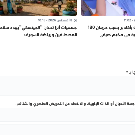
8 أغسطس 2026 - 10:15
وقفة احتجاجية بأكادير بسبب حرمان 180
جمعيات أنزا تحذر: “الجيتسكي”يهدد سلام
ذية في مخيم صيفي
المصطافين ورياضة السورف
 بـ
*
ة الأديان أو الذات الإلهية، والابتعاد عن التحريض العنصري والشتائم.