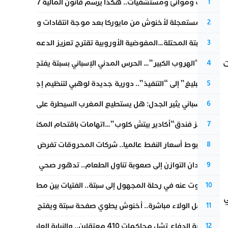
قطارات وموانئ ومستشفيات.. هكذا يرسم قانون المالية 2027 خارطة المغرب المقبل
1
عودة مستعجلة لأخنوش من مايوركا بعد موجة انتقادات واسعة
2
أزمة سبتة المحتلة…المفوضية الأوروبية تقترح تعزيز الدعم المالي والت
3
عملية “الهروب الكبير”… الحرس المدني الإسباني بسبتة يفتح قناة رسمية
ت
4
من “التبليغ” إلى “التنفيذ”.. دورية جديدة لوهبي لتنظيم إجراءات التق
5
تقرير إسباني يثير الجدل: هل يستطيع المغرب السيطرة على سبتة ومليل
6
أزمة تهز فندق“أكادير بيتش كلوب”…اتهامات باقتحام المكتب النقابي وم
7
رغم هبوط أسعار النفط عالميا.. شركات المحروقات تفرض زيادة جديد
8
من فقدان التوازن إلى صعوبة تناول الطعام.. تدهور صحي يلاحق النقيب ز
9
المسكوت عنه في رحلة المجهول إلى سبتة.. الفتيات بين مطرقة البحر وس
10
ي
بعد حفل الولاء مباشرة.. أخنوش يطوي صفحة سبتة ويفتح ملف الاستجم
11
مقاطعة الدفاع تشل محاكمات 410 معتقلين.. والنيابة العامة تبحث عن حل قانوني
12