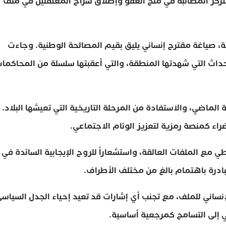
تركز المطالبة في منح العفو وإطلاق سراح المعتقلين في ملف
، صياغة مقترح إنساني يليق بقيم المصالحة الوطنية. وجاءت
داث التي شهدتها المنطقة، والتي أعقبتها سلسلة من المحاكما
لماضي، والاستفادة من المرحلة التاريخية التي تعيشها البلاد.
ء كمنصة رمزية لتعزيز الوئام الاجتماعي.
مع الملفات العالقة، واستشعاراً للروح الإيجابية السائدة في
ادرة باهتمام بالغ من مختلف الأطراف.
لإنساني للملف، مع تجنب أي إشارات قد تعيد إحياء الجدل السياس
 إلى التسامح كمرجعية أساسية.