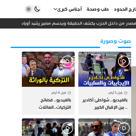
رج الحدود
طب وصحة
أجناس كبرى
مصدر من داخل الحزب يكشف الحقيقة ويحسم مصير رشيد أوياسين
تحول 
صوت وصورة
قبل 3 أيام
قبل 4 أيام
بالفيديو.. شواطئ أكادير
بالفيديو.. فضائح
.. بين الإقبال الكبير
التزكيات..العائلات
وارتفاع التكاليف
السياسية تحكم المغرب
الازدحام وغلاء الكراء
وقصة “وهبي”
و”السيمو” تثير الجدل