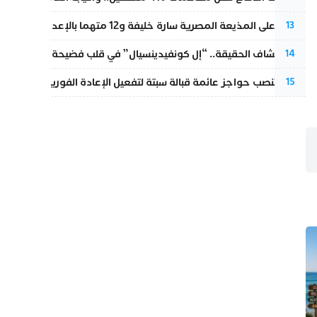
الحكم على المذيعة المصرية سارة خليفة و12 متهما بالإعدام في قضية هزت بلاد الفراعنة
13
بعد انكشاف الحقيقة.. “إل كونفيدينسيال” في قلب فضيحة صورة مضلل
14
إسبانيا تنصب حواجز عائمة قبالة سبتة لتفعيل الإعادة الفورية للمهاجرين
15