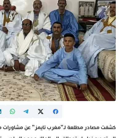
كشفت مصادر مطلعة لـ”مغرب تايمز” عن مشاورات مست