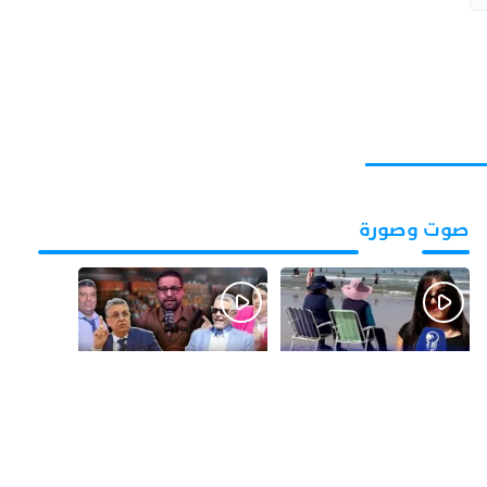
صوت وصورة
قبل 3 أيام
قبل 4 أيام
بالفيديو.. شواطئ أكادير
بالفيديو.. فضائح
.. بين الإقبال الكبير
التزكيات..العائلات