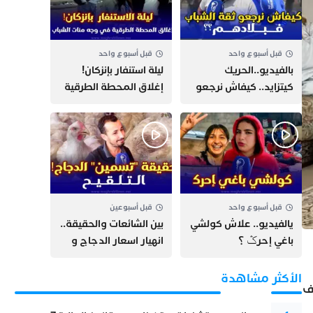
قبل أسبوع واحد
قبل أسبوع واحد
بالفيديو..الحريك
​ليلة استنفار بإنزكان!
كيتزايد.. كيفاش نرجعو
إغلاق المحطة الطرقية
ثقة الشباب فبلادهم؟؟
ومنع مئات الشباب من
اللحاق بـ”هروب سبتة”
قبل أسبوع واحد
قبل أسبوعين
يالفيديو.. علاش كولشي
بين الشائعات والحقيقة..
باغي إحرݣ ؟
انهيار اسعار الدجاج و
حقيقة التسمين ”
التلقيح “
الأكثر مشاهدة
ف