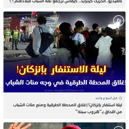
بالفيديو..الحريك كيتزايد.. كيفاش نرجعو ثقة الشباب فبلادهم؟؟
قبل أسبوع واحد
​ليلة استنفار بإنزكان! إغلاق المحطة الطرقية ومنع مئات الشباب
من اللحاق بـ”هروب سبتة”