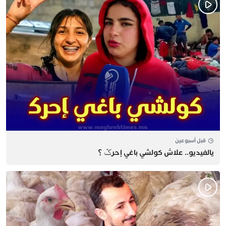
قبل أسبوعين
يالفيديو.. علاش كولشي باغي إحرݣ ؟