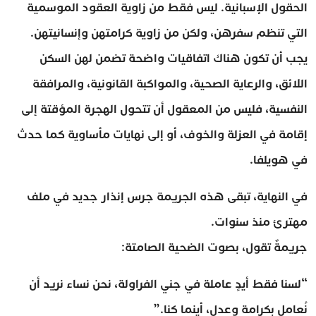
الحقول الإسبانية. ليس فقط من زاوية العقود الموسمية
التي تنظم سفرهن، ولكن من زاوية كرامتهن وإنسانيتهن.
يجب أن تكون هناك اتفاقيات واضحة تضمن لهن السكن
اللائق، والرعاية الصحية، والمواكبة القانونية، والمرافقة
النفسية، فليس من المعقول أن تتحول الهجرة المؤقتة إلى
إقامة في العزلة والخوف، أو إلى نهايات مأساوية كما حدث
في هويلفا.
في النهاية، تبقى هذه الجريمة جرس إنذار جديد في ملف
مهترئ منذ سنوات.
جريمةٌ تقول، بصوت الضحية الصامتة:
“لسنا فقط أيدٍ عاملة في جني الفراولة، نحن نساء نريد أن
نُعامل بكرامة وعدل، أينما كنا.”