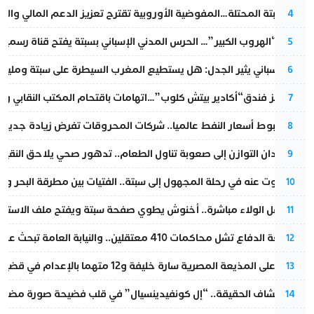
أزمة سبتة المحتلة…المفوضية الأوروبية تقترح تعزيز الدعم المالي والت
4
عملية “الهروب الكبير”… الحرس المدني الإسباني بسبتة يفتح قناة رسمية
5
تقرير إسباني يثير الجدل: هل يستطيع المغرب السيطرة على سبتة ومليلي
6
أزمة تهز فندق“أكادير بيتش كلوب”…اتهامات باقتحام المكتب النقابي وم
7
رغم هبوط أسعار النفط عالميا.. شركات المحروقات تفرض زيادة جديدة
8
من فقدان التوازن إلى صعوبة تناول الطعام.. تدهور صحي يلاحق النقيب ز
9
المسكوت عنه في رحلة المجهول إلى سبتة.. الفتيات بين مطرقة البحر وسن
10
بعد حفل الولاء مباشرة.. أخنوش يطوي صفحة سبتة ويفتح ملف الاستجم
11
مقاطعة الدفاع تشل محاكمات 410 معتقلين.. والنيابة العامة تبحث عن حل قانوني
12
الحكم على المذيعة المصرية سارة خليفة و12 متهما بالإعدام في قضية هزت بلاد الفراعنة
13
بعد انكشاف الحقيقة.. “إل كونفيدينسيال” في قلب فضيحة صورة مضللة
14