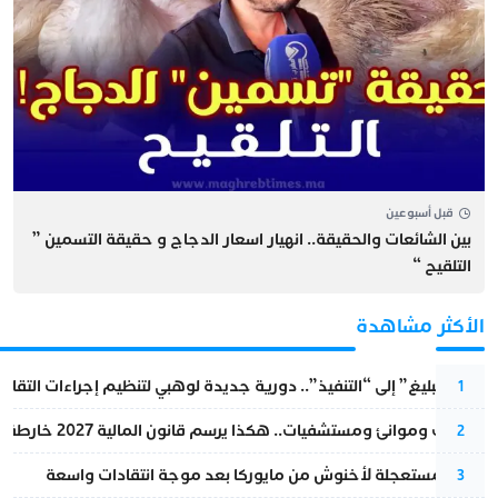
قبل أسبوعين
بين الشائعات والحقيقة.. انهيار اسعار الدجاج و حقيقة التسمين ”
التلقيح “
الأكثر مشاهدة
من “التبليغ” إلى “التنفيذ”.. دورية جديدة لوهبي لتنظيم إجراءات التقا
1
قطارات وموانئ ومستشفيات.. هكذا يرسم قانون المالية 2027 خارطة المغرب المقبل
2
عودة مستعجلة لأخنوش من مايوركا بعد موجة انتقادات واسعة
3