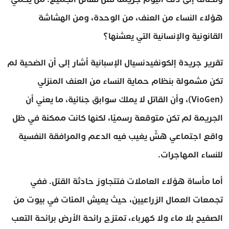
هؤلاء النساء من العنف، من الوحدة، ومن الهشاشة
القانونية والإنسانية التي يعشنها؟
تقرير جريدة إلكونفيدنسيال الإسبانية أشار إلى أن الضحية لم
تكن مشمولة بنظام حماية النساء من العنف المنزلي
(VioGen)، وأن القاتل لا يملك سوابق جنائية، ما يعني أن
الجريمة لم تكن متوقعة رسميًا، لكنها كانت ممكنة في ظل
واقع اجتماعي هشّ يغيب فيه الدعم والمرافقة النفسية
للنساء المهاجرات.
أما مأساة هؤلاء العاملات فتتجاوز حادثة القتل. ففي
تجمعات العمال الزراعيين، حيث يعيش المئات في بيوت من
الصفيح بلا ماء ولا كهرباء، تمتزج رائحة الأرض برائحة التعب