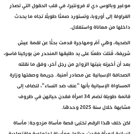
موغير وبالوس دي لا فرونتيرا، في قلب الحقول التي تصدّر
الفراولة إلى أوروبا، وتستورد صمتًا طويلًا تجاه ما يحدث
داخلها من معاناة واستغلال.
الضحية، وهي أمّ ومهاجرة قدمت بحثًا عن لقمة عيش
شريفة، قُتلت طعنًا على يد طليقها المنحدر من بوركينا فاسو،
بعد أن أخبرته بنيتها الزواج من رجل آخر، وفق ما نقلته
الصحافة الإسبانية عن مصادر أمنية. جريمة وصفتها وزارة
المساواة الإسبانية بأنها “عنف ضد النساء”، لتضاف إلى
قائمة طويلة تضم 34 امرأة فقدن حياتهن في ظروف
مشابهة خلال سنة 2025 وحدها.
لكن خلف هذا الرقم تختبئ قصة مأساة مزدوجة: مأساة
إنسانية لامرأة فقدت حياتها، ومأساة اجتماعية واقتصادية