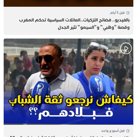
قبل 5 أيام
بالفيديو.. فضائح التزكيات..العائلات السياسية تحكم المغرب
وقصة “وهبي” و”السيمو” تثير الجدل
قبل أسبوع واحد