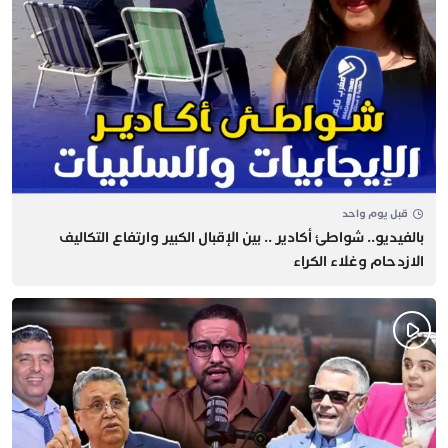
قبل يوم واحد
بالفيديو.. شواطئ أكادير .. بين الإقبال الكبير وارتفاع التكاليف
الازدحام وغلاء الكراء