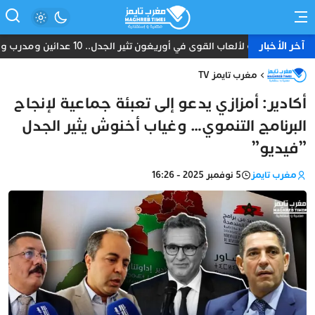
آخر الأخبار
ثة المغرب لألعاب القوى في أوريغون تثير الجدل.. 10 عدائين ومدرب واحد دون طبيب أو إداري
مغرب تايمز TV
أكادير: أمزازي يدعو إلى تعبئة جماعية لإنجاح
البرنامج التنموي… وغياب أخنوش يثير الجدل
”فيديو”
مغرب تايمز
5 نوفمبر 2025 - 16:26