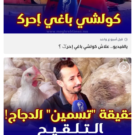
قبل أسبوع واحد
يالفيديو.. علاش كولشي باغي إحرݣ ؟