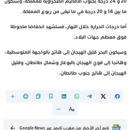
20 و 24 درجة بجنوب الأقاليم الصحراوية للمملكة، وستكون
ما بين 14 و 20 درجة في ما تبقى من ربوع المملكة.
أما درجات الحرارة خلال النهار، فستشهد انخفاضا ملحوظا
فوق معظم جهات البلاد.
وسيكون البحر قليل الهيجان إلى هائج بالواجهة المتوسطية،
وهائجا إلى قوي الهيجان بالبوغاز وشمال طانطان، وقليل
الهيجان إلى هائج جنوب طانطان.
تابع آخر الأخبار من مغرب تايمز عبر Google News