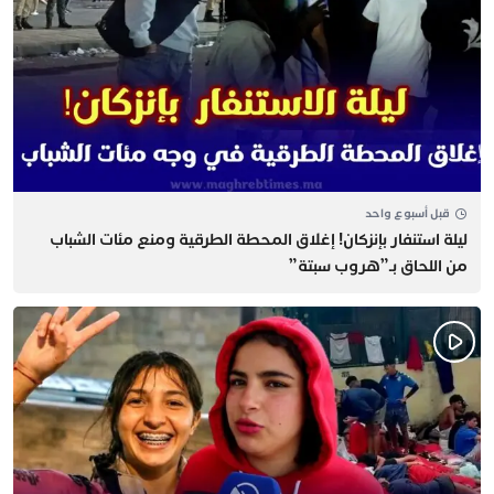
قبل أسبوع واحد
​ليلة استنفار بإنزكان! إغلاق المحطة الطرقية ومنع مئات الشباب
من اللحاق بـ”هروب سبتة”