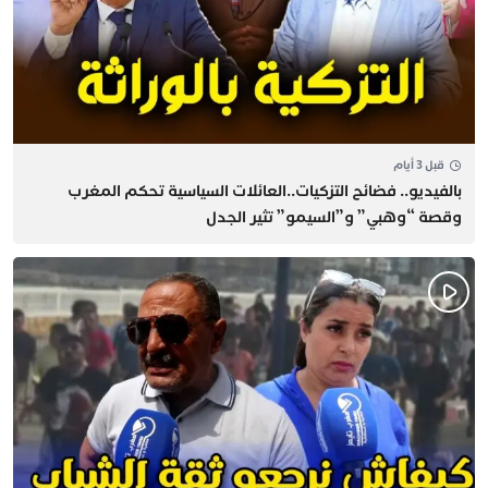
قبل 3 أيام
بالفيديو.. فضائح التزكيات..العائلات السياسية تحكم المغرب
وقصة “وهبي” و”السيمو” تثير الجدل