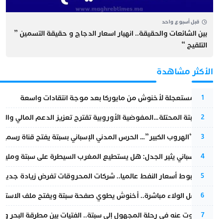
قبل أسبوع واحد
بين الشائعات والحقيقة.. انهيار اسعار الدجاج و حقيقة التسمين ”
التلقيح “
الأكثر مشاهدة
عودة مستعجلة لأخنوش من مايوركا بعد موجة انتقادات واسعة
1
أزمة سبتة المحتلة…المفوضية الأوروبية تقترح تعزيز الدعم المالي والت
2
عملية “الهروب الكبير”… الحرس المدني الإسباني بسبتة يفتح قناة رسمية
3
تقرير إسباني يثير الجدل: هل يستطيع المغرب السيطرة على سبتة ومليلي
4
رغم هبوط أسعار النفط عالميا.. شركات المحروقات تفرض زيادة جديدة
5
بعد حفل الولاء مباشرة.. أخنوش يطوي صفحة سبتة ويفتح ملف الاستجم
6
المسكوت عنه في رحلة المجهول إلى سبتة.. الفتيات بين مطرقة البحر وسن
7