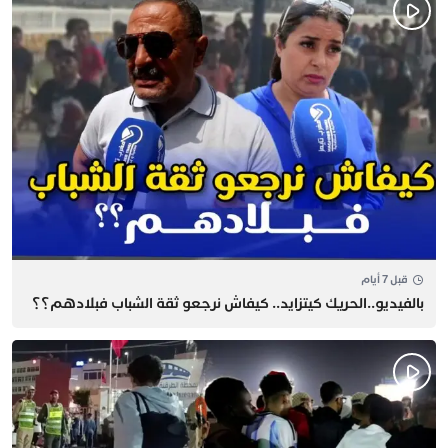
قبل 7 أيام
بالفيديو..الحريك كيتزايد.. كيفاش نرجعو ثقة الشباب فبلادهم؟؟