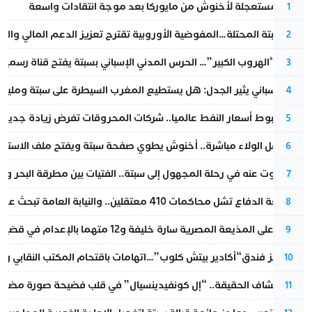
عودة مستعجلة لأخنوش من مايوركا بعد موجة انتقادات واسعة
1
أزمة سبتة المحتلة…المفوضية الأوروبية تقترح تعزيز الدعم المالي والت
2
عملية “الهروب الكبير”… الحرس المدني الإسباني بسبتة يفتح قناة رسمية
3
تقرير إسباني يثير الجدل: هل يستطيع المغرب السيطرة على سبتة ومليلي
4
رغم هبوط أسعار النفط عالميا.. شركات المحروقات تفرض زيادة جديدة
5
بعد حفل الولاء مباشرة.. أخنوش يطوي صفحة سبتة ويفتح ملف الاستجم
6
المسكوت عنه في رحلة المجهول إلى سبتة.. الفتيات بين مطرقة البحر وسن
7
مقاطعة الدفاع تشل محاكمات 410 معتقلين.. والنيابة العامة تبحث عن حل قانوني
8
الحكم على المذيعة المصرية سارة خليفة و12 متهما بالإعدام في قضية هزت بلاد الفراعنة
9
أزمة تهز فندق“أكادير بيتش كلوب”…اتهامات باقتحام المكتب النقابي وم
10
بعد انكشاف الحقيقة.. “إل كونفيدينسيال” في قلب فضيحة صورة مضللة
11