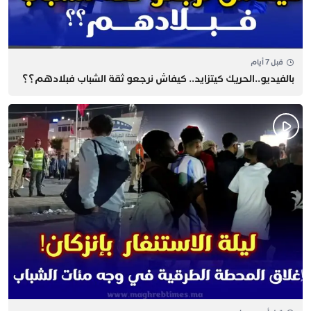
قبل 7 أيام
بالفيديو..الحريك كيتزايد.. كيفاش نرجعو ثقة الشباب فبلادهم؟؟