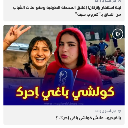
قبل أسبوع واحد
​ليلة استنفار بإنزكان! إغلاق المحطة الطرقية ومنع مئات الشباب
من اللحاق بـ”هروب سبتة”
قبل أسبوع واحد
يالفيديو.. علاش كولشي باغي إحرݣ ؟