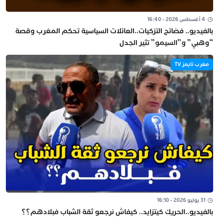
4 أغسطس 2026 - 16:40
بالفيديو.. فضائح التزكيات..العائلات السياسية تحكم المغرب وقصة
“وهبي” و”السيمو” تثير الجدل
مغرب تايمز TV
31 يوليو 2026 - 16:10
بالفيديو..الحريك كيتزايد.. كيفاش نرجعو ثقة الشباب فبلادهم؟؟