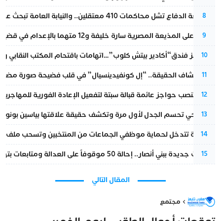
مقاطعة الدفاع تشل محاكمات 410 معتقلين.. والنيابة العامة تبحث عن حل قانوني
8
الحكم على المذيعة المصرية سارة خليفة و12 متهما بالإعدام في قضية هزت بلاد الفراعنة
9
أزمة تهز فندق“أكادير بيتش كلوب”…اتهامات باقتحام المكتب النقابي وم
10
بعد انكشاف الحقيقة.. “إل كونفيدينسيال” في قلب فضيحة صورة مضللة
11
إسبانيا تنصب حواجز عائمة قبالة سبتة لتفعيل الإعادة الفورية للمهاجرين
12
نورا فتحي تحسم الجدل لأول مرة وتكشف حقيقة علاقتها بياسين بونو
13
الداخلية تتدخل لحماية موظفي الجماعات من المنتخبين وتسحب ملف الت
14
تطورات جديدة ببني أنصار.. إحالة 50 موقوفاً على العدالة ومتابعات بتهم ثقيلة
15
المقال التالي
مجتمع