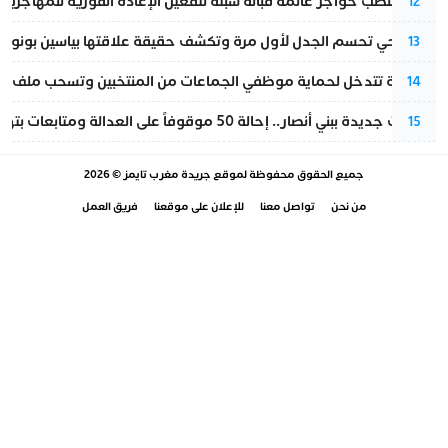
إسبانيا تنصب حواجز عائمة قبالة سبتة لتفعيل الإعادة الفورية للمهاجرين
12
نورا فتحي تحسم الجدل لأول مرة وتكشف حقيقة علاقتها بياسين بونو
13
الداخلية تتدخل لحماية موظفي الجماعات من المنتخبين وتسحب ملف الت
14
تطورات جديدة ببني أنصار.. إحالة 50 موقوفاً على العدالة ومتابعات بتهم ثقيلة
15
جميع الحقوق محفوظة لموقع
جريدة مغرب تايمز
© 2026
من نحن
تواصل معنا
للإعلان على موقعنا
فريق العمل