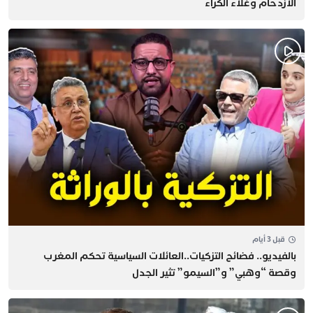
الازدحام وغلاء الكراء
قبل 3 أيام
بالفيديو.. فضائح التزكيات..العائلات السياسية تحكم المغرب
وقصة “وهبي” و”السيمو” تثير الجدل