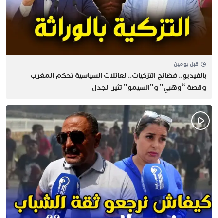
قبل يومين
بالفيديو.. فضائح التزكيات..العائلات السياسية تحكم المغرب
وقصة “وهبي” و”السيمو” تثير الجدل