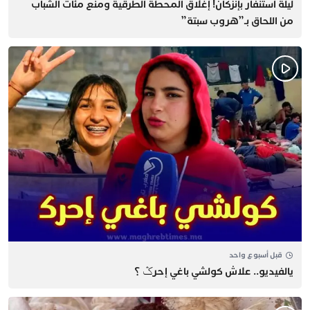
​ليلة استنفار بإنزكان! إغلاق المحطة الطرقية ومنع مئات الشباب
من اللحاق بـ”هروب سبتة”
قبل أسبوع واحد
يالفيديو.. علاش كولشي باغي إحرݣ ؟