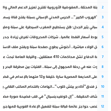
أزمة سبتة المحتلة…المفوضية الأوروبية تقترح تعزيز الدعم المالي والت
2
عملية “الهروب الكبير”… الحرس المدني الإسباني بسبتة يفتح قناة رسمية
3
تقرير إسباني يثير الجدل: هل يستطيع المغرب السيطرة على سبتة ومليلي
4
رغم هبوط أسعار النفط عالميا.. شركات المحروقات تفرض زيادة جديدة
5
بعد حفل الولاء مباشرة.. أخنوش يطوي صفحة سبتة ويفتح ملف الاستجم
6
مقاطعة الدفاع تشل محاكمات 410 معتقلين.. والنيابة العامة تبحث عن حل قانوني
7
المسكوت عنه في رحلة المجهول إلى سبتة.. الفتيات بين مطرقة البحر وسن
8
الحكم على المذيعة المصرية سارة خليفة و12 متهما بالإعدام في قضية هزت بلاد الفراعنة
9
أزمة تهز فندق“أكادير بيتش كلوب”…اتهامات باقتحام المكتب النقابي وم
10
بعد انكشاف الحقيقة.. “إل كونفيدينسيال” في قلب فضيحة صورة مضللة
11
إسبانيا تنصب حواجز عائمة قبالة سبتة لتفعيل الإعادة الفورية للمهاجرين
12