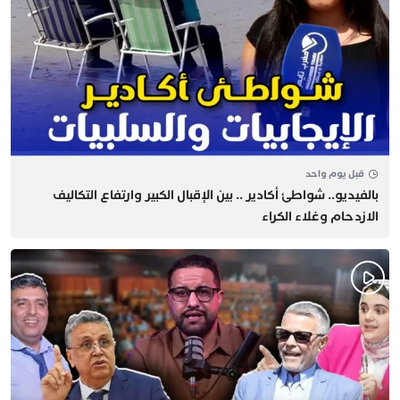
قبل يوم واحد
بالفيديو.. شواطئ أكادير .. بين الإقبال الكبير وارتفاع التكاليف
الازدحام وغلاء الكراء