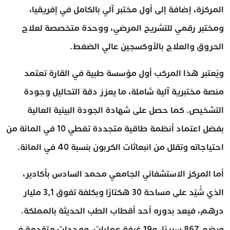
المركزة، إضافة إلى أول مختبر آلي بالكامل في إفريقيا،
ومختبر رقمي للتشريح المرضي، ووحدة متخصصة لعلاج
الحروق والعلاج بالأوكسجين عالي الضغط.
ويُعتبر هذا المركب أول مؤسسة طبية في القارة تعتمد
منصة مختبرية آلية شاملة، ما يعزز دقة التحاليل وجودة
التشخيص. كما حصل على شهادة الجودة البيئية العالية
بفضل اعتماد أنظمة طاقية متجددة تغطي 10 في المائة من
احتياجاته وتقلل من انبعاثات الكربون بنسبة 40 في المائة.
أما المركز الاستشفائي الجامعي محمد السادس بأكادير،
الذي شُيّد على مساحة 30 هكتارًا وبكلفة تفوق 3,1 مليار
درهم، فيعد بدوره أحد أقطاب الطب الحديثة بالمملكة.
ويضم 867 سريرًا، و19 غرفة عمليات، ووحدات متقدمة في