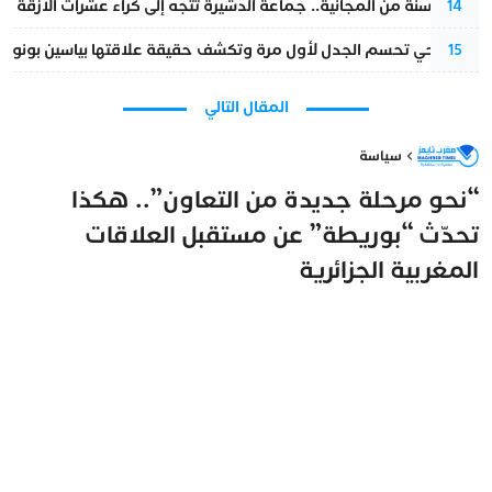
بعد 13 سنة من المجانية.. جماعة الدشيرة تتجه إلى كراء عشرات الأزقة و”الشوارع”.. هل أصبح المواطن الحل الأسهل لسد عجز المداخيل؟
14
نورا فتحي تحسم الجدل لأول مرة وتكشف حقيقة علاقتها بياسين بونو
15
المقال التالي
سياسة
“نحو مرحلة جديدة من التعاون”.. هكذا
تحدّث “بوريطة” عن مستقبل العلاقات
المغربية الجزائرية
مغرب تايمز
2 نوفمبر 2025 - 11:26