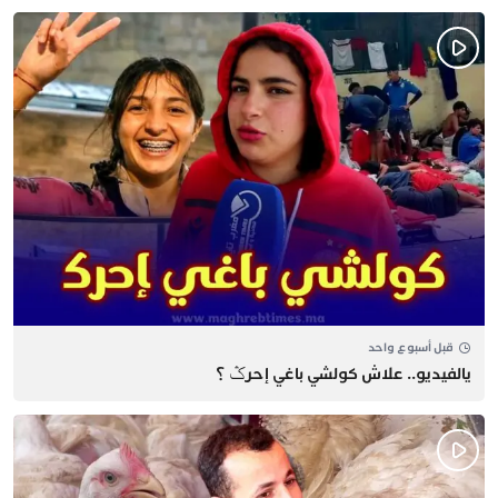
قبل أسبوع واحد
يالفيديو.. علاش كولشي باغي إحرݣ ؟