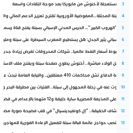
عودة مستعجلة لأخنوش من مايوركا بعد موجة انتقادات واسعة
3
أزمة سبتة المحتلة…المفوضية الأوروبية تقترح تعزيز الدعم المالي والت
4
عملية “الهروب الكبير”… الحرس المدني الإسباني بسبتة يفتح قناة رسمية
5
تقرير إسباني يثير الجدل: هل يستطيع المغرب السيطرة على سبتة ومليلي
6
رغم هبوط أسعار النفط عالميا.. شركات المحروقات تفرض زيادة جديدة
7
بعد حفل الولاء مباشرة.. أخنوش يطوي صفحة سبتة ويفتح ملف الاستجم
8
مقاطعة الدفاع تشل محاكمات 410 معتقلين.. والنيابة العامة تبحث عن حل قانوني
9
المسكوت عنه في رحلة المجهول إلى سبتة.. الفتيات بين مطرقة البحر وسن
10
الحكم على المذيعة المصرية سارة خليفة و12 متهما بالإعدام في قضية هزت بلاد الفراعنة
11
بعد انكشاف الحقيقة.. “إل كونفيدينسيال” في قلب فضيحة صورة مضللة
12
إسبانيا تنصب حواجز عائمة قبالة سبتة لتفعيل الإعادة الفورية للمهاجرين
13