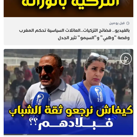
قبل يومين
بالفيديو.. فضائح التزكيات..العائلات السياسية تحكم المغرب
وقصة “وهبي” و”السيمو” تثير الجدل