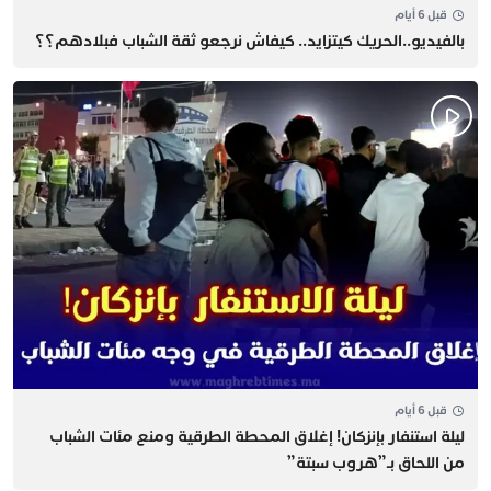
قبل 6 أيام
بالفيديو..الحريك كيتزايد.. كيفاش نرجعو ثقة الشباب فبلادهم؟؟
قبل 6 أيام
​ليلة استنفار بإنزكان! إغلاق المحطة الطرقية ومنع مئات الشباب
من اللحاق بـ”هروب سبتة”