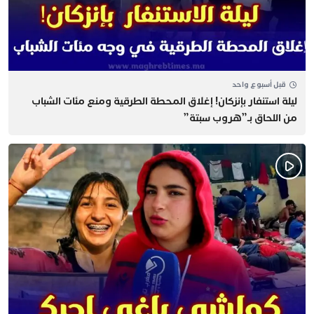
قبل أسبوع واحد
​ليلة استنفار بإنزكان! إغلاق المحطة الطرقية ومنع مئات الشباب
من اللحاق بـ”هروب سبتة”