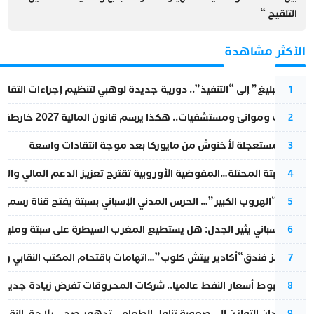
التلقيح “
الأكثر مشاهدة
من “التبليغ” إلى “التنفيذ”.. دورية جديدة لوهبي لتنظيم إجراءات التقا
1
قطارات وموانئ ومستشفيات.. هكذا يرسم قانون المالية 2027 خارطة المغرب المقبل
2
عودة مستعجلة لأخنوش من مايوركا بعد موجة انتقادات واسعة
3
أزمة سبتة المحتلة…المفوضية الأوروبية تقترح تعزيز الدعم المالي والت
4
عملية “الهروب الكبير”… الحرس المدني الإسباني بسبتة يفتح قناة رسمية
5
تقرير إسباني يثير الجدل: هل يستطيع المغرب السيطرة على سبتة ومليلي
6
أزمة تهز فندق“أكادير بيتش كلوب”…اتهامات باقتحام المكتب النقابي وم
7
رغم هبوط أسعار النفط عالميا.. شركات المحروقات تفرض زيادة جديدة
8
من فقدان التوازن إلى صعوبة تناول الطعام.. تدهور صحي يلاحق النقيب ز
9