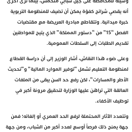
وسيلة للمحافظة على جيل شبابي متحمس، بينما ترى أخرى
أنه يقصي شرائح كفؤة يمكن أن تضيف للمنظومة التربوية
خبرة ميدانية. وتتقاطع مبادرة العريضة مع مقتضيات
الفصل “15” من “دستور المملكة” الذي يتيح للمواطنين
تقديم الطلبات إلى السلطات العمومية.
وعلى ضوء هذا النقاش، أشار الوزير إلى أن دراسة القطاع
لمنظومة التعليم تشمل “توفير الموارد المالية” و“تحديث
الأطر والمسارات”، لكن رفع حد السن يبقى من الملفات
العالقة التي تراهن عليها الوزارة لتحقيق مرونة أكبر في
توظيف الأكفاء.
وتتعدد الآثار المحتملة لرفع الحد العمري أو إلغائه؛ فمن
جهة يمنح ذلك فرصاً أوسع لعدد أكبر من الشباب، ومن جهة