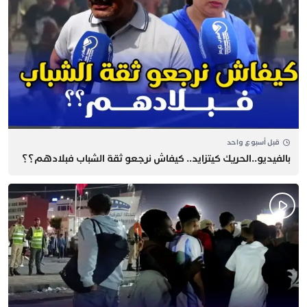
قبل أسبوع واحد
بالفيديو..الحريك كيتزايد.. كيفاش نرجعو ثقة الشباب فبلادهم؟؟