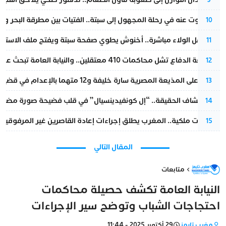
المسكوت عنه في رحلة المجهول إلى سبتة.. الفتيات بين مطرقة البحر وسن
10
بعد حفل الولاء مباشرة.. أخنوش يطوي صفحة سبتة ويفتح ملف الاستجم
11
مقاطعة الدفاع تشل محاكمات 410 معتقلين.. والنيابة العامة تبحث عن حل قانوني
12
الحكم على المذيعة المصرية سارة خليفة و12 متهما بالإعدام في قضية هزت بلاد الفراعنة
13
بعد انكشاف الحقيقة.. “إل كونفيدينسيال” في قلب فضيحة صورة مضللة
14
بتعليمات ملكية.. المغرب يطلق إجراءات إعادة القاصرين غير المرفوقين 
15
المقال التالي
متابعات
النيابة العامة تكشف حصيلة محاكمات
احتجاجات الشباب وتوضح سير الإجراءات
مغرب تايمز
29 أكتوبر 2025 - 11:44