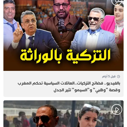
قبل 5 أيام
بالفيديو.. فضائح التزكيات..العائلات السياسية تحكم المغرب
وقصة “وهبي” و”السيمو” تثير الجدل