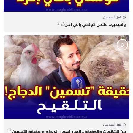
قبل أسبوعين
يالفيديو.. علاش كولشي باغي إحرݣ ؟
قبل أسبوعين
بين الشائعات والحقيقة.. انهيار اسعار الدجاج و حقيقة التسمين ”