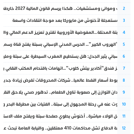
قطارات وموانئ ومستشفيات.. هكذا يرسم قانون المالية 2027 خارطة المغرب المقبل
2
عودة مستعجلة لأخنوش من مايوركا بعد موجة انتقادات واسعة
3
أزمة سبتة المحتلة…المفوضية الأوروبية تقترح تعزيز الدعم المالي والت
4
عملية “الهروب الكبير”… الحرس المدني الإسباني بسبتة يفتح قناة رسمية
5
تقرير إسباني يثير الجدل: هل يستطيع المغرب السيطرة على سبتة ومليلي
6
أزمة تهز فندق“أكادير بيتش كلوب”…اتهامات باقتحام المكتب النقابي وم
7
رغم هبوط أسعار النفط عالميا.. شركات المحروقات تفرض زيادة جديدة
8
من فقدان التوازن إلى صعوبة تناول الطعام.. تدهور صحي يلاحق النقيب ز
9
المسكوت عنه في رحلة المجهول إلى سبتة.. الفتيات بين مطرقة البحر وسن
10
بعد حفل الولاء مباشرة.. أخنوش يطوي صفحة سبتة ويفتح ملف الاستجم
11
مقاطعة الدفاع تشل محاكمات 410 معتقلين.. والنيابة العامة تبحث عن حل قانوني
12