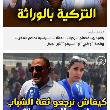
قبل 5 أيام
بالفيديو.. فضائح التزكيات..العائلات السياسية تحكم المغرب
وقصة “وهبي” و”السيمو” تثير الجدل