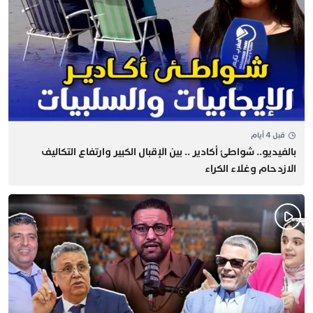
قبل 4 أيام
بالفيديو.. شواطئ أكادير .. بين الإقبال الكبير وارتفاع التكاليف
الازدحام وغلاء الكراء