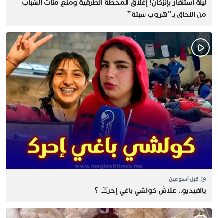
​ليلة استنفار بإنزكان! إغلاق المحطة الطرقية ومنع مئات الشباب
من اللحاق بـ”هروب سبتة”
قبل أسبوعين
يالفيديو.. علاش كولشي باغي إحرݣ ؟